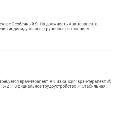
нтре Особенный Я. На должность Ава-терапевта,
ния индивидуальные, групповые, со знанием
ностей...
певт 👩⚕️ Вакансия: врач-терапевт 💰