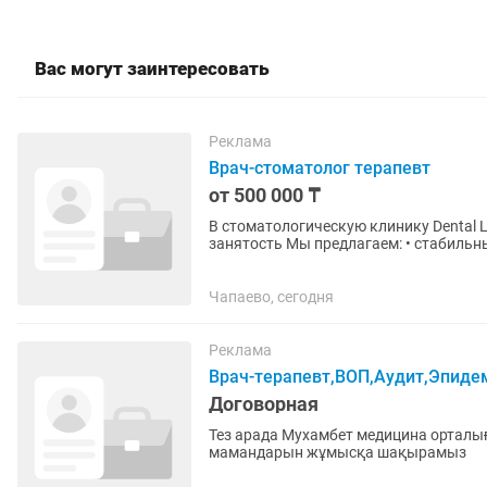
Вас могут заинтересовать
Реклама
Врач-стоматолог терапевт
от 500 000 ₸
В стоматологическую клинику Dental Lux т
занятость Мы предлагаем: • стабильный поток пациентов; • современное оборудование; •
комфортные условия работы; •...
Чапаево, сегодня
Реклама
Врач-терапевт,ВОП,Аудит,Эпиде
Договорная
Тез арада Мухамбет медицина орталы
мамандарын жұмысқа шақырамыз