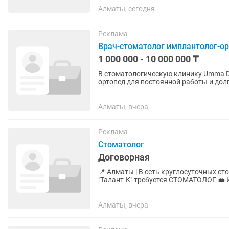
Алматы, сегодня
Реклама
Врач-стоматолог имплантолог-о
1 000 000 - 10 000 000 ₸
В стоматологическую клинику Umma Den
ортопед для постоянной работы и долгосрочного
который умеет самостоятельно...
Алматы, вчера
Реклама
Стоматолог
Договорная
📍 Алматы | В сеть круглосуточных ст
"Талант-К" требуется СТОМАТОЛОГ 💼 Ищем ответственного Врача Стоматолога (терапевт,
хирург, ортодонт,...
Алматы, вчера