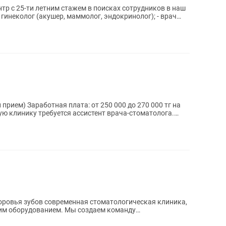
р с 25-ти летним стажем в поисках сотрудников в наш
 гинеколог (акушер, маммолог, эндокринолог); - врач
до 270 000 тг на
здоровья зубов современная стоматологическая клиника,
м оборудованием. Мы создаем команду
..