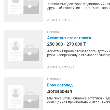
Уважаемые доктора! Медицинский цент
дружный коллектив. - врач УЗИ; - врач
отоларинголог; - врач...
Алматы, сегодня
Реклама
Ассистент стоматолога
250 000 - 270 000 ₸
Ассистент врача-стоматолога (детский прием) Заработная плата: от 250 000 
руки В современную стоматологическую клинику требуется ассистент врача-стоматолога.
Обязанности: •...
Алматы, сегодня
Реклама
Врач ортопед
Договорная
Мы Nova Smile - клиника эстетики и 
оснащенная премиальным итальянски
профессионалов, ориентированных на.