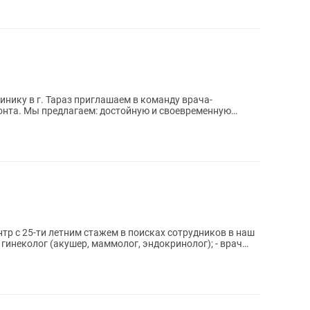
нику в г. Тараз приглашаем в команду врача-
евременную
р с 25-ти летним стажем в поисках сотрудников в наш
 гинеколог (акушер, маммолог, эндокринолог); - врач