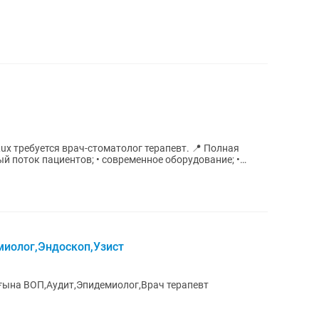
ребуется врач-стоматолог терапевт. 📍 Полная
миолог,Эндоскоп,Узист
ғына ВОП,Аудит,Эпидемиолог,Врач терапевт