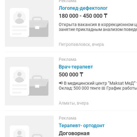
Реклама
Логопед-дефектолог
180 000 - 450 000 ₸
Открыта вакансия в коррекционном це
занятие прикладным анализом поведе
Казахского и Русского языка и возмож
Петропавловск, вчера
Реклама
Врач-терапевт
500 000 ₸
📢 В медицинский центр “Maksat MеД” требуется врач-тера
Оклад: 500 000 тенге 📅 График работы: 5/2 ✅ Официальное трудоустройство ✅ Стабильная
заработная плата 📍...
Алматы, вчера
Реклама
Терапевт- ортодонт
Договорная