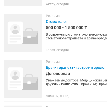
Актау, сегодня
Реклама
Стоматолог
500 000 - 1 500 000 ₸
В современную стоматологическую кли
стоматолога-терапевта и врача-ортодонта. Мы предлагаем: достойную и сво
оплату труда; высокий поток...
Тараз, сегодня
Реклама
Врач- терапевт- гастроэнтеролог
Договорная
Уважаемые доктора! Медицинский цент
дружный коллектив. - врач УЗИ; - врач
отоларинголог; - врач...
Алматы, сегодня