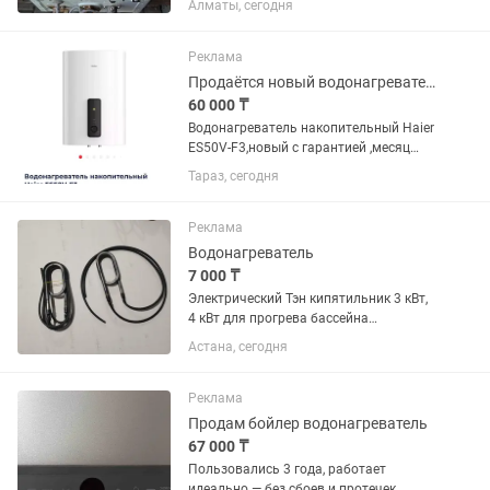
Алматы, сегодня
года.
Реклама
Продаётся новый водонагреватель
60 000 ₸
Водонагреватель накопительный Haier
ES50V-F3,новый с гарантией ,месяц
назад купленный,не использованный, с
Тараз, сегодня
коробки не вынимался
Реклама
Водонагреватель
7 000 ₸
Электрический Тэн кипятильник 3 кВт,
4 кВт для прогрева бассейна
,металлическая трубка диаметр 13
Астана, сегодня
кабель 1 метра ,производство России
цена 7000тенге. Еще имеется в
наличии 3кВт,4 кВт трубка...
Реклама
Продам бойлер водонагреватель
67 000 ₸
Пользовались 3 года, работает
идеально — без сбоев и протечек.