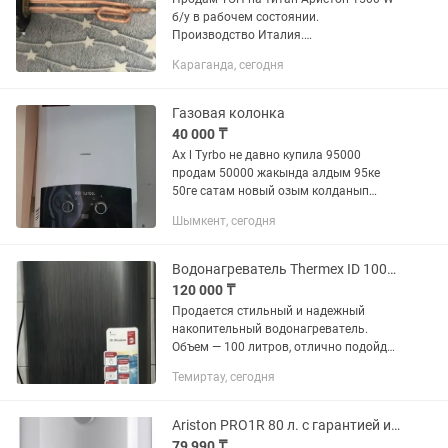
б/у в рабочем состоянии.
Производство Италия.
Эксплуатировался в титане плоского
Караганда, сегодня
типа 50 литров
Газовая колонка
40 000 ₸
Ах l Tyrbo не давно купила 95000
продам 50000 жакында алдым 95ке
50ге сатам новый озым колданып
отырмын Батарея салынбайды без
Шымкент, сегодня
Батарея жумыс жасайды Центральный
ыстыу су бергенсон сатып жатырмын....
Водонагреватель Thermex ID 100V Shadow 100 литров, черный
120 000 ₸
Продается стильный и надежный
накопительный водонагреватель.
Объем — 100 литров, отлично подойдет
для семьи. Плоский современный
Темиртау, сегодня
корпус, сенсорное управление и
дисплей температуры. Объем: 100...
Ariston PRO1R 80 л. с гарантией и доставкой
79 990 ₸