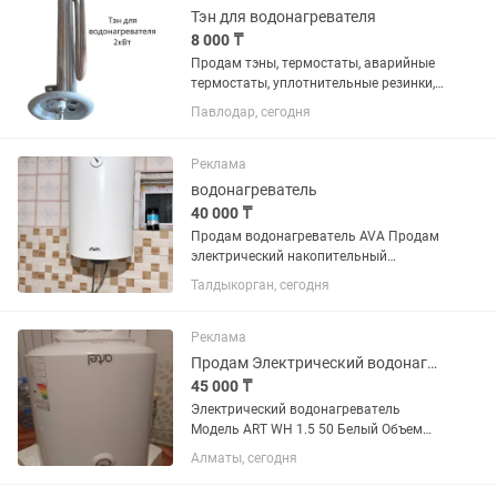
Тэн для водонагревателя
8 000 ₸
Продам тэны, термостаты, аварийные
термостаты, уплотнительные резинки,
аноды для водонагревателей. Самые
Павлодар, сегодня
дешёвые цены по городу!! Мастерам,
постоянным клиентам СКИДКИ!!
Реклама
водонагреватель
40 000 ₸
Продам водонагреватель AVA Продам
электрический накопительный
водонагреватель AVA в хорошем
Талдыкорган, сегодня
состоянии. Пользовались около 2 лет.
Полностью исправен, быстро
нагревает воду, без протечек и
Реклама
поломок....
Продам Электрический водонагреватель
45 000 ₸
Электрический водонагреватель
Модель ART WH 1.5 50 Белый Объем
50л Размер 450х475х566mm
Алматы, сегодня