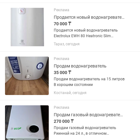
теплообменник, медные трубки,
сенсорное управление.
Реклама
Принудительная вытяжка+...
Продается новый водонагреватель Electrolux EWH 80Л Heatronic Slim DryHeat
70 000 ₸
Продается новый водонагреватель
Electrolux EWH 80 Heatronic Slim
DryHeat (80 л) ✅ Абсолютно новый Ни
Тараз, сегодня
разу не использовался. Из коробки не
доставался. Полный заводской
комплект. Коробка...
Реклама
Продам водонагреватель
35 000 ₸
Продам водонагреватель на 15 литров
В хорошем состоянии
Костанай, сегодня
Реклама
Продам газовый водонагреватель Риннай
270 000 ₸
Продам газовый водонагреватель
Рииннай на 24 л., в отличном
состоянии, был в использовании около