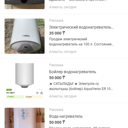
Быстро нагревает воду, хорошо держит
Алматы, сегодня
температуру. ✔ Надёжный и
экономичный ✔ В хорошем состоянии
✔ Полностью готов к...
Реклама
Электрический водонагреватель 100 л
35 000 ₸
Продам электрический
водонагреватель на 100 л. Состояние
отличное. Демонтировали
Алматы, сегодня
самостоятельно очень аккуратно.
Использовался не долго.
Реклама
Бойлер водонагреватель
50 000 ₸
🔥 САТЫЛАДЫ! 🔥 Электрлік су
жылытқыш (бойлер) AquaVerso ER 105
V ✅ Көлемі – 105 литр ✅ Тік
Алматы, сегодня
(вертикалды) орнатылады ✅ Үлкен
отбасыға өте қолайлы ✅ Жаңа,
қорабында ашылмаған су жаңа
Реклама
Вода нагреватель
50 000 ₸