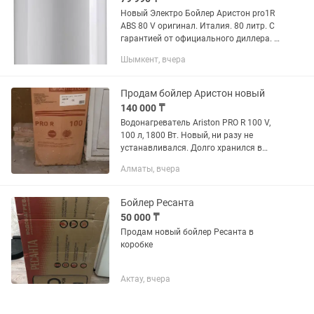
Новый Электро Бойлер Аристон pro1R
ABS 80 V оригинал. Италия. 80 литр. С
гарантией от официального диллера. И
с БЕСПЛАТНОЙ доставкой по г
Шымкент, вчера
Шымкент. В течении часа. (Есть
возможность установки)
Продам бойлер Аристон новый
140 000 ₸
Водонагреватель Ariston PRO R 100 V,
100 л, 1800 Вт. Новый, ни разу не
устанавливался. Долго хранился в
сухом помещении. Полный комплект,
Алматы, вчера
заводская упаковка. Самовывоз
Бойлер Ресанта
50 000 ₸
Продам новый бойлер Ресанта в
коробке
Актау, вчера