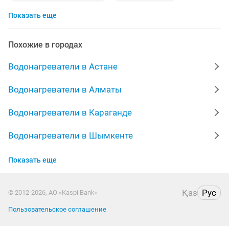
Показать еще
водонагреватели новые
водонагреватели аристон
газовая колонка
проточный
гарантия
тэн
Похожие в городах
доставка
боллер
тэны
воды
запчасти
Водонагреватели в Астане
электрический
арестон
нагрева
Водонагреватели в Алматы
ariston бойлер
бойлеры бу
аристон бу
Водонагреватели в Караганде
воданагреватель
баку
бойлер для
Водонагреватели в Шымкенте
Водонагреватели в Актобе
хорошем качестве
нагреватель
боллер бу
Показать еще
Водонагреватели в Актау
водонагреватель проточный электрический
блок
Қаз
Рус
© 2012-2026, АО «Kaspi Bank»
Водонагреватели в Таразе
аристон б у
ariston 100
боилер
тело
Пользовательское соглашение
Водонагреватели в Павлодаре
бойлер литров