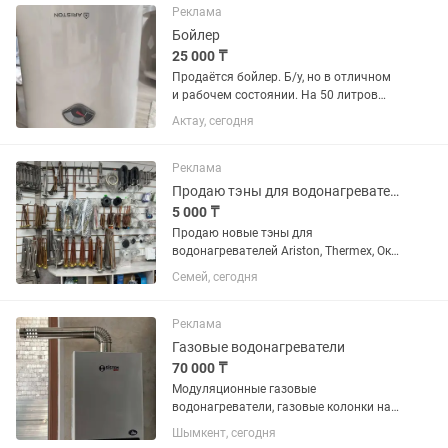
Реклама
Бойлер
25 000 ₸
Продаётся бойлер. Б/у, но в отличном
и рабочем состоянии. На 50 литров
воды.
Актау, сегодня
Реклама
Продаю тэны для водонагревателей ARISTON, Thermeks, и т.д.
5 000 ₸
Продаю новые тэны для
водонагревателей Ariston, Thermex, Ока,
Deluxe и т.д оригинальные. Цена от
Семей, сегодня
5000 и выше... В наличии много
оригинальных тэнов от производителя
THERMOWATT. Производство Турция,...
Реклама
Газовые водонагреватели
70 000 ₸
Модуляционные газовые
водонагреватели, газовые колонки на
10-12 литров. Розница 70000 тенге.
Шымкент, сегодня
Оптом 63000 тенге Медный