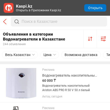
Kaspi.kz
Открыть
Открыть в Приложении Kaspi.kz
Объявления в категории
Водонагреватели в Казахстане
244 объявления
Весь Казахстан
Цена
Возможна доставка
Т
Реклама
Водонагреватель накопительный Ariston ABS PRO R 50 V 50 л белый
60 000 ₸
Водонагреватель накопительный
Ariston ABS PRO R 50 V 50 л белый
Актау, сегодня
Реклама