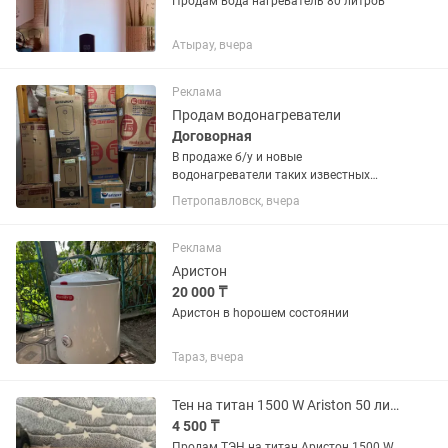
Продам вода нагреватель 80 литров
Атырау, вчера
Реклама
Продам водонагреватели
Договорная
В продаже б/у и новые
водонагреватели таких известных
брендов как Ariston, Thermex, Shivaki,
Петропавловск, вчера
Oasis, Deluxe, Garanterm
Реклама
Аристон
20 000 ₸
Аристон в һорошем состоянии
Тараз, вчера
Тен на титан 1500 W Ariston 50 литров
4 500 ₸
Продам ТЭН на титан Аристон 1500 W