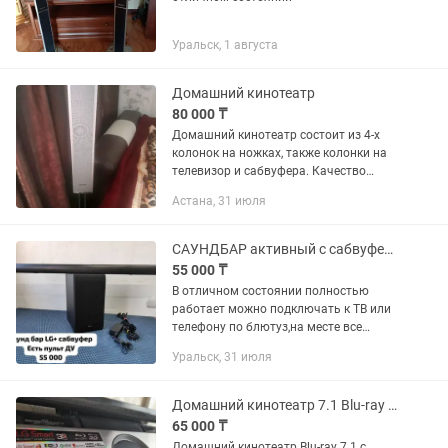
Уральск, 1 августа
Домашний кинотеатр
80 000 ₸
Домашний кинотеатр состоит из 4-х
колонок на ножках, также колонки на
телевизор и сабвуфера. Качество
звука и состояние отличное.
Астана, 31 июля
САУНДБАР активный с сабвуфер/Bluetooth/hdmi/мощный/почти новый/краска.
55 000 ₸
В отличном состоянии полностью
работает можно подключать к ТВ или
телефону по блютуз,на месте все
можно проверить также есть
Уральск, 31 июля
телевизоры и многая другая бытовая
техника,звоните пишите обязательно...
Домашний кинотеатр 7.1 Blu-ray 3D со SMART TV мощность 1 200 V
65 000 ₸
Домашний кинотеатр Blu-ray 7.1 с