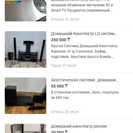
мощным объемным звучанием 3D и
Smart TV Продается современный
домашний кинотеатр премиального
Атырау, 31 июля
уровня с поддержкой Blu-ray 3D,
объемного звука 7.1 и широкими...
Домашний Кинотеатр LG система Мощная Караоке
250 000 ₸
Крутая Система Домашний Кинотеатр-
Караоке. от lg 5 колонок , Буфер,
подставка. Акустика просто Бомба.
Продам. В отличном состоянии. Почти
Тараз, 31 июля
новая система. Покупала в Технодоме
Акустическая система , домашний кинотеатр Sony
65 000 ₸
В отличном состоянии , Sony , покупали
за 600 тыс
Астана, 28 июля
домашний кинотеатр pioneer
50 000 ₸