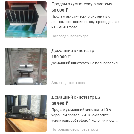
Продам акустическую систему
50 000 ₸
Пролам акустическую систему в о
личном состоянии выход проводов как
на 3-тьем фото.
Павлодар, позавчера
Домашний кинотеатр
150 000 ₸
Домашний кинотеатр, не пользовались
Алматы, позавчера
Домашний кинотеатр LG
59 990 ₸
Продам домашний кинотеатр LG в
хорошем состоянии. В комплекте
усилитель, сабвуфер, 4 колонки и одна
высокочастотная, Пульт и провода.
Петропавловск, позавчера