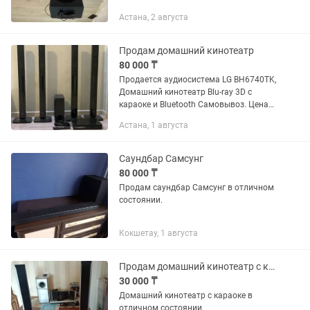
Астана, 2 августа
Продам домашний кинотеатр
80 000 ₸
Продается аудиосистема LG BH6740TK,
Домашний кинотеатр Blu-ray 3D с
караоке и Bluetooth Самовывоз. Цена
100 000 тенге.
Астана, 1 августа
Саундбар Самсунг
80 000 ₸
Продам саундбар Самсунг в отличном
состоянии.
Кокшетау, 1 августа
Продам домашний кинотеатр с караоке
30 000 ₸
Домашний кинотеатр с караоке в
отличном состоянии