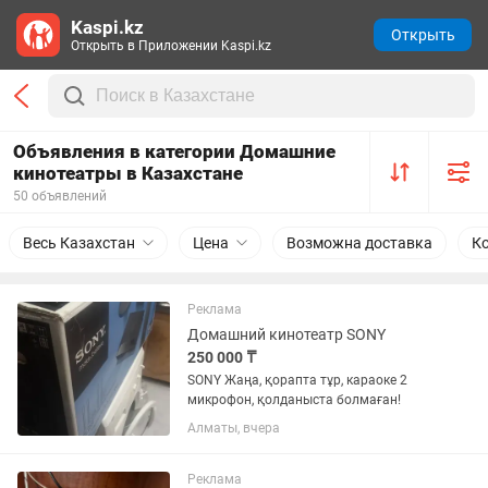
Kaspi.kz
Открыть
Открыть в Приложении Kaspi.kz
Объявления в категории Домашние
кинотеатры в Казахстане
50 объявлений
Весь Казахстан
Цена
Возможна доставка
Ко
Реклама
Домашний кинотеатр SONY
250 000 ₸
SONY Жаңа, қорапта тұр, караоке 2
микрофон, қолданыста болмаған!
Алматы, вчера
Реклама