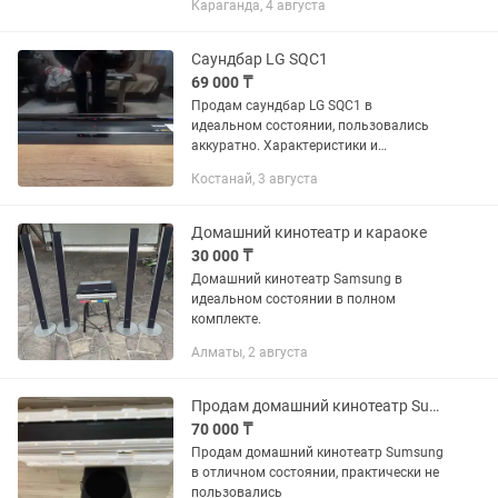
Караганда, 4 августа
275000 отдаю за 250000тг.
Саундбар LG SQC1
69 000 ₸
Продам саундбар LG SQC1 в
идеальном состоянии, пользовались
аккуратно. Характеристики и
преимущества: ✅ Общая мощность:
Костанай, 3 августа
160 Вт ✅ В комплекте: саундбар +
сабвуфер ✅ Подключение: Bluetooth
(удобно и...
Домашний кинотеатр и караоке
30 000 ₸
Домашний кинотеатр Samsung в
идеальном состоянии в полном
комплекте.
Алматы, 2 августа
Продам домашний кинотеатр Sumsung
70 000 ₸
Продам домашний кинотеатр Sumsung
в отличном состоянии, практически не
пользовались