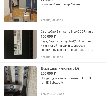
домашний кинотеатр Pioneer
Астана, 28 июля
Саундбар Samsung HW-Q60R harman kardon
100 000 ₸
Саундбар Samsung HW-Q60R состоит
из звуковой панели и сабвуфера
совокупной мощностью 360 Вт. Этот
показатель указывает на возможность
Астана, 28 июля
предавать очень громкий звук в
частотном диапазоне 42 – 20.000...
Домашний кинотеатр LG
250 000 ₸
Продам домашний кинотеатр LG + Blu-
ray 3D, Subwoofer
Алматы, 28 июля