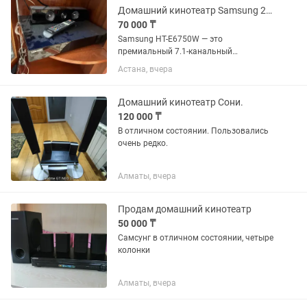
Домашний кинотеатр Samsung 2015г.в.
70 000 ₸
Samsung HT-E6750W — это
премиальный 7.1-канальный
домашний кинотеатр с поддержкой 3D
Астана, вчера
Blu-ray и суммарной мощностью 1330
Вт. Его главная особенность —
использование вакуумных ламп в
Домашний кинотеатр Сони.
предусилителе для...
120 000 ₸
В отличном состоянии. Пользовались
очень редко.
Алматы, вчера
Продам домашний кинотеатр
50 000 ₸
Самсунг в отличном состоянии, четыре
колонки
Алматы, вчера