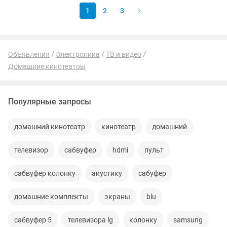
1
2
3
Объявления
Электроника
ТВ и видео
Домашние кинотеатры
Популярные запросы
домашний кинотеатр
кинотеатр
домашний
телевизор
сабвуфер
hdmi
пульт
сабвуфер колонку
акустику
сабуфер
домашние комплекты
экраны
blu
сабвуфер 5
телевизора lg
колонку
samsung