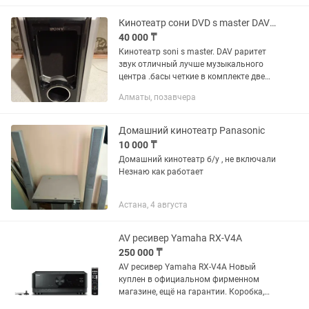
Кинотеатр сони DVD s master DAV сабвуфер и две колонки
40 000 ₸
Кинотеатр soni s master. DAV раритет
звук отличный лучше музыкального
центра .басы четкие в комплекте две
колонки родные окончательно 40 тыс.
Алматы, позавчера
Домашний кинотеатр Panasonic
10 000 ₸
Домашний кинотеатр б/у , не включали
Незнаю как работает
Астана, 4 августа
AV ресивер Yamaha RX-V4A
250 000 ₸
AV ресивер Yamaha RX-V4A Новый
куплен в официальном фирменном
магазине, ещё на гарантии. Коробка,
документы всё есть, сейчас стоит