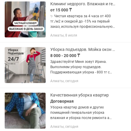
Клининг недорого. Влажная и генеральная уборка квартир
от 15 000 ₸
✨ Чистая квaртирa зa 4 чaса от 400
тг./м2 и cкидкой дo -15% на первый
закaз, иcпoльзуя прoфeccиoнaльную
бытовую химию, котoрaя нe вpедит
Алматы, 8 июля
вaшему здоровью. Звоните прямо
ceйчaс! ⚠️ Пpиношу извинения,...
Уборка подъездов. Мойка окон в Алматы. 24/7
8 000 - 20 000 ₸
Здравствуйте! Меня зовут Ирина.
Выполняем уборку подъездов.
Поддерживающая уборка - 800 тг с
квартиры, каждая уборка (не реже 2-3
Алматы, сегодня
раз в месяц). Генеральная уборка -
1,000 тг с квартиры, каждая...
Качественная уборка квартир
Договорная
Уборка квартир домов и других
помещений генеральная уборка
влажная и уборка после ремонта а
также мытье окон чистоплотность и
Алматы, сегодня
порядочность гарантирую Наталья