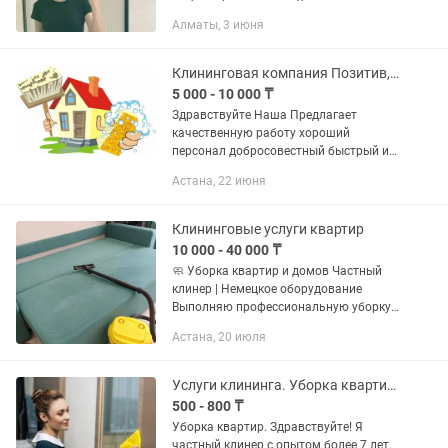
Ремонттан кейін тазалық жасау қиын
Алматы, 3 июня
ба? 🔹 Үй жинаудан шаршадыңыз ба?
🔹 Уақытыңызды үнемдеңіз –
тазалықты...
Клининговая компания Позитив, услуги уборки
5 000 - 10 000 ₸
Здравствуйте Наша Предлагает
качественную работу хороший
персонал добросовестный быстрый и
недорогой убираем помещение уборка
Астана, 22 июня
после ремонта уборка влажная уборка
генеральная уборка после
квартирантов...
Клининговые услуги квартир
10 000 - 40 000 ₸
🧼 Уборка квартир и домов Частный
клинер | Немецкое оборудование
Выполняю профессиональную уборку
жилых помещений и уборку после
Астана, 20 июля
ремонта. Работаю сам(а), без
посредников и компаний —
аккуратно,...
Услуги клининга. Уборка квартир и домов круглосуточно!
500 - 800 ₸
Уборкa квартиp. Здрaвcтвуйтe! Я
частный клинер c опытом более 7 лет.