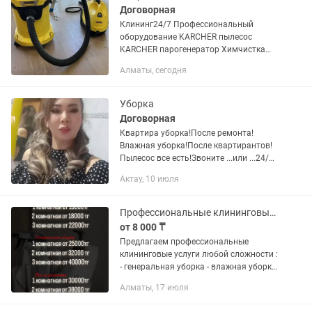
Договорная
Клининг24/7 Профессиональный
оборудование KARCHER пылесос
KARCHER парогенератор Химчистка
мягкой мебели Профессиональный
Алматы, сегодня
средства Генеральный уборка После
ремонта Влажный уборка После...
Уборка
Договорная
Квартира уборка!После ремонта!
Влажная уборка!После квартирантов!
Пылесос все есть!Звоните ...или ...24/7
работаем.
Актау, 10 июля
Профессиональные клининговые услуги
от 8 000 ₸
Предлагаем профессиональные
клининговые услуги любой сложности :
- генеральная уборка - влажная уборка
- уборка после ремонта - уборка
Алматы, 17 июля
квартир, домов и офисных помещений.
- мытье окон и балкона....