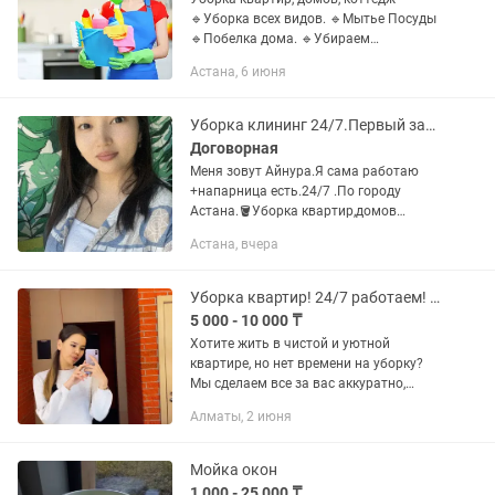
🔹️Уборка всех видов. 🔹️Мытье Посуды
🔹️Побелка дома. 🔹️Убираем
качественно, добросовестно
Астана, 6 июня
🔹️Выезжаем за город. 🔹️Работаем 24
часа в сутки 🔹️Звоните в любое
время,...
Уборка клининг 24/7.Первый заказ 10 % скидка
Договорная
Меня зовут Айнура.Я сама работаю
+напарница есть.24/7 .По городу
Астана.🪣Уборка квартир,домов
офисов.Влажный уборка генеральная
Астана, вчера
уборка,уборка после
ремонта.Пылессос тряпка химия все
собой есть.От вас...
Уборка квартир! 24/7 работаем! Звоните
5 000 - 10 000 ₸
Хотите жить в чистой и уютной
квартире, но нет времени на уборку?
Мы сделаем все за вас аккуратно,
быстро и качественно! 🧼 Что входит в
Алматы, 2 июня
уборку: •влажная и сухая уборка полов
•удаление пыли со всех...
Мойка окон
1 000 - 25 000 ₸