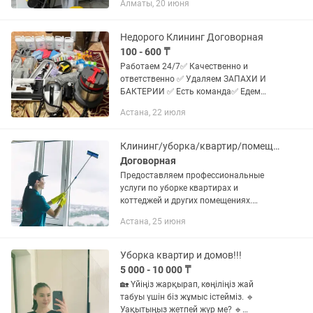
Алматы, 20 июня
коммерческих помещений. Уборка
Генеральная,Влажная...
Недорого Клининг Договорная
100 - 600 ₸
Работаем 24/7✅ Качественно и
ответственно ✅ Удаляем ЗАПАХИ И
БАКТЕРИИ ✅ Есть команда✅ Едем
быстрее✅ Супер тщательная работа ✅
Астана, 22 июля
Пылесос ✅ Парогенератор ✅
Химчистка керхер✅
Профессиональный химия✅ Новые...
Клининг/уборка/квартир/помещений/разные сложности
Договорная
Предоставляем профессиональные
услуги по уборке квартирах и
коттеджей и других помещениях.
Генеральную уборку Влажную уборку
Астана, 25 июня
После ремонта После дезинфекции
после мероприятия и корпоративов и
другие...
Уборка квартир и домов!!!
5 000 - 10 000 ₸
🏡 Үйіңіз жарқырап, көңіліңіз жай
табуы үшін біз жұмыс істейміз. 🔹
Уақытыңыз жетпей жүр ме? 🔹