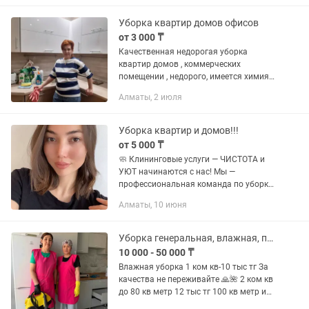
Уборка квартир домов офисов
от 3 000 ₸
Качественная недорогая уборка
квартир домов , коммерческих
помещении , недорого, имеется химия ,
парогенератор , пылесос , так же есть
Алматы, 2 июля
услуги химчистки . Влажная ,
генеральная , после ремонта Звонить...
Уборка квартир и домов!!!
от 5 000 ₸
🧼 Клининговые услуги — ЧИСТОТА и
УЮТ начинаются с нас! Мы —
профессиональная команда по уборке.
Наведем идеальный порядок в вашей
Алматы, 10 июня
квартире, доме или офисе! Доверьтесь
нам — результат вам обязательно...
Уборка генеральная, влажная, после ремонта
10 000 - 50 000 ₸
Влажная уборка 1 ком кв-10 тыс тг За
качества не переживайте 🙏🌺 2 ком кв
до 80 кв метр 12 тыс тг 100 кв метр и
высше 15 тыс тг Клининговые услуги