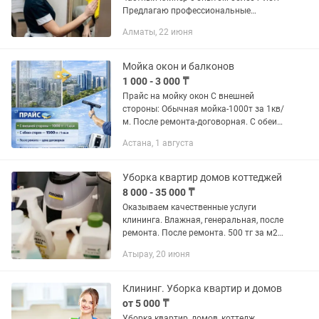
Предлагаю профессиональные
клининговые услуги для тех, кто ценит
Алматы, 22 июня
чистоту и порядок. Работаю c
напарницами, аккуратно, с...
Мойка окон и балконов
1 000 - 3 000 ₸
Прайс на мойку окон С внешней
стороны: Обычная мойка-1000т за 1кв/
м. После ремонта-договорная. С обеих
сторон: Обычная мойка-1500т за 1кв/
Астана, 1 августа
м. После ремонта-договорная ✅ Мойка
производится с...
Уборка квартир домов коттеджей
8 000 - 35 000 ₸
Оказываем качественные услуги
клининга. Влажная, генеральная, после
ремонта. После ремонта. 500 тг за м2.
САМАЯ НИЗКАЯ ЦЕНА!!! Имеется все
Атырау, 20 июня
необходимые средства. Уборка
квартир, подъездов, офисов,...
Клининг. Уборка квартир и домов
от 5 000 ₸
Уборка квартир, домов, коттедж