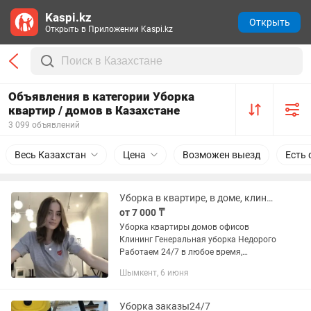
Kaspi.kz
Открыть
Открыть в Приложении Kaspi.kz
Объявления в категории Уборка
квартир / домов в Казахстане
3 099 объявлений
Весь Казахстан
Цена
Возможен выезд
Есть 
Уборка в квартире, в доме, клининг Шымкент
от 7 000 ₸
Уборка квартиры домов офисов
Клининг Генеральная уборка Недорого
Работаем 24/7 в любое время,
большая бригада обученных клинеров
Шымкент, 6 июня
в г Шымкент и регионе. Убираем
любые помещения: квартиры, дома,...
Уборка заказы24/7