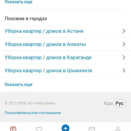
Показать еще
уборка территории
мытье окон
обой цен
договорная
клининг
клининговые
Похожие в городах
уборка на дому
качественно недорого
Уборка квартир / домов в Астане
химчистка мебели
влажная уборка
Уборка квартир / домов в Алматы
офис квартир
качественная уборка
Уборка квартир / домов в Караганде
ремонт уборка
клининг уборка
клининговая
Уборка квартир / домов в Шымкенте
Уборка квартир / домов в Усть-Каменогорске
генеральный
виде
клининга
офис уборка
Показать еще
Уборка квартир / домов в Актобе
ремонт квартир офисов
уборка коттеджей
дома
Қаз
Рус
© 2012-2026, АО «Kaspi Bank»
Уборка квартир / домов в Костанае
уборщица
любую
за город
услуги уборки
Пользовательское соглашение
Уборка квартир / домов в Таразе
любая работа
уборки
клининговая уборка