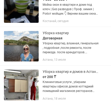
Мойка окон в квартире и доме под
ключ | Без разводов | Проф. химия |
Робот мойщик 👇 Вернем вашим окнам
идеальную прозрачность без единого
Костанай, сегодня
развода. Приеду сегодня/завтра после
18:00 или в любое...
Уборка квартир
Договорная
Уборка квартир, влажная, генеральная
, подробная ,после ремонта, после
переезда. после арендаторов.
Инвентарь:парогенератор,
Астана, 13 июля
моющие,тряпочки новые Уборкой
занимаюсь 15 лет Влажная уборка:
(удаление...
Уборка квартир и домов в Астане / Клининговые услуги
от 200 ₸
Клининговые услуги , убираем
квартиры офисов домов коттеджей
помещений магазинов ресторанов
кафе и т.д. Опытные специалисты
Астана, 18 июля
сфере клининга Уберем любые
сложные загрязнения Уборка
занимает от 1 - 5...