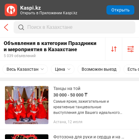
Kaspi.kz
Открыть
Открыть в Приложении Kaspi.kz
Объявления в категории Праздники
и мероприятия в Казахстане
5 039 объявлений
Весь Казахстан
Цена
Возможен выезд
Есть 
Танцы на той
30 000 - 50 000 ₸
Самые яркие, зажигательные и
креативные танцевальные
выступления для Вашего идеального
тоя! Большой выбор шоу-программ,
Астана, 12 июля
профессиональные танцоры и
танцовщицы, потрясающие костюмы и
приятные...
Фотозона для руки и сердца и на день рождения