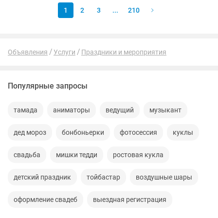
1
2
3
...
210
Объявления
Услуги
Праздники и мероприятия
Популярные запросы
тамада
аниматоры
ведущий
музыкант
дед мороз
бонбоньерки
фотосессия
куклы
свадьба
мишки тедди
ростовая кукла
детский праздник
тойбастар
воздушные шары
оформление свадеб
выездная регистрация