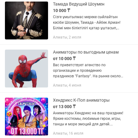
Тамада Ведущий Шоумен
10 000 ₸
Сізге ұмытылмас мереке сыйлайтын
кәсіби Шоумен, Тамада - Айбек Арман!
Білімі мен біліктілігі қатар ұштасып,
мерекелік кештер мен дүбірлі
Алматы, 2 июля
думандардың көркін қыздырып жүрген,
тәжірибелі жүргізуші,...
Аниматоры по выгодным ценам
от 10 000 ₸
Вас приветствует агенство по
организации и проведению
праздников "Fantasy". На рынке около
10 лет, более 10000 довольных
Алматы, 4 июня
клиентов, педагогическое,
психологическое и актерское
образование у артистов....
Хендрикс К-Поп аниматоры
от 13 000 ₸
Аниматоры Хендрикс на ваш праздник!
Яркие костюмы, любимые герои, игры,
танцы и море эмоций для детей.
Аквагрим и крутые шоу.
Алматы, 16 июля