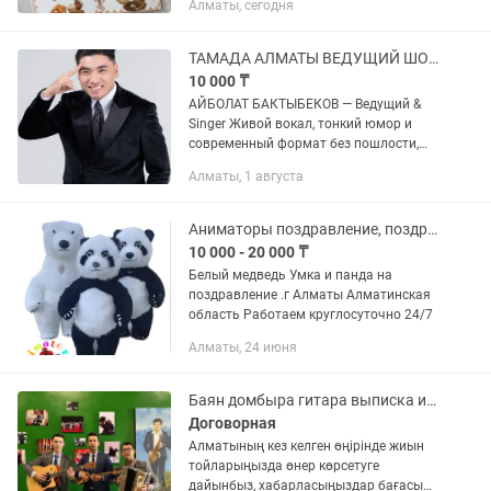
Алматы, сегодня
ТАМАДА АЛМАТЫ ВЕДУЩИЙ ШОУМЕН АЛМАТЫ
10 000 ₸
АЙБОЛАТ БАКТЫБЕКОВ — Ведущий &
Singer Живой вокал, тонкий юмор и
современный формат без пошлости,
старых конкурсов и бесконечных
Алматы, 1 августа
тостов. Опыт: С 2015 года в сфере
ивентов. Двуязычие: Свободный...
Аниматоры поздравление, поздравить Умка белый медведь, панда
10 000 - 20 000 ₸
Белый медведь Умка и панда на
поздравление .г Алматы Алматинская
область Работаем круглосуточно 24/7
Алматы, 24 июня
Баян домбыра гитара выписка из роддома той құдалық свадьба музыкант
Договорная
Алматының кез келген өңірінде жиын
тойларыңызда өнер көрсетуге
дайынбыз, хабарласыңыздар бағасын