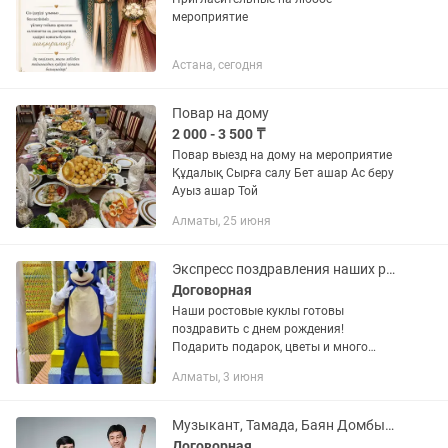
мероприятие
Астана, сегодня
Повар на дому
2 000 - 3 500 ₸
Повар выезд на дому на мероприятие
Құдалық Сырға салу Бет ашар Ас беру
Ауыз ашар Той
Алматы, 25 июня
Экспресс поздравления наших ростовых аниматоров
Договорная
Наши ростовые куклы готовы
поздравить с днем рождения!
Подарить подарок, цветы и много
позитивных эмоций! Встретить
Алматы, 3 июня
малыша и маму с роддома
,поздравить и сделать
запоминающийся фото! Встречать
Музыкант, Тамада, Баян Домбыра
гостей...
Договорная