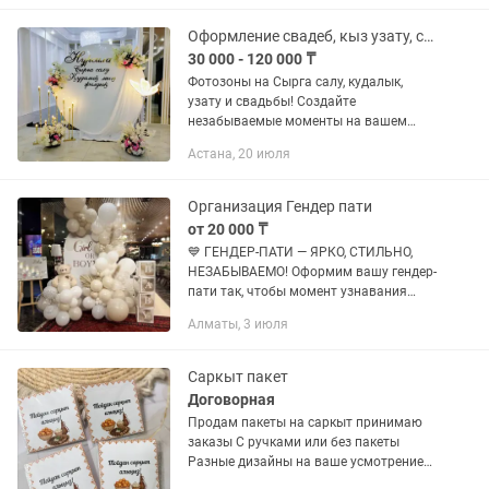
Оформление свадеб, кыз узату, сырга салу, кудалык
30 000 - 120 000 ₸
Фотозоны на Сырга салу, кудалык,
узату и свадьбы! Создайте
незабываемые моменты на вашем
празднике с нашими фотозонами и
Астана, 20 июля
декором! Мы предлагаем креативные
решения под любой бюджет и вкус,
чтобы...
Организация Гендер пати
от 20 000 ₸
💙 ГЕНДЕР-ПАТИ — ЯРКО, СТИЛЬНО,
НЕЗАБЫВАЕМО! Оформим вашу гендер-
пати так, чтобы момент узнавания
пола малыша стал по-настоящему
Алматы, 3 июля
волшебным и запомнился навсегда! ✨
Стильные фотозоны из шаров ✨...
Саркыт пакет
Договорная
Продам пакеты на саркыт принимаю
заказы С ручками или без пакеты
Разные дизайны на ваше усмотрение
❤️