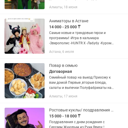
келісеміз! Тел: Қайырлы күн! Сіздердің
Алматы, 18 июня
қуаныштарыңызда қызмет атқарамыз!
Баянист, гитарист ,...
Аниматоры в Астане
14 000 - 25 000 ₸
Самые новые и трендовые герои и
программы! -Игра в кальмара
-Зверополис -HUNTR X -Лабубу -Куроми
,Мелоди -Лило и ститч -Уэнсдей и Энид
Астана, 6 июля
-Единорожки -Барби и Кен -Слоник и
Эмми (розовый Слоник...
Повар в семью
Договорная
Семейный повар на выезд Прихожу к
вам домой Первые ,вторые блюда,
салаты и выпечки Полуфабрикаты на
заморозку Подходит если вы занятая
Алматы, 17 июня
или кто хочет вкусно поесть,не стоя у
плиты тогда просто...
Ростовые куклы/ поздравления / аниматоры/шоу программа/Руки Вверх
15 000 - 18 000 ₸
Поздравления с днем рождения с
Сергеем Жуковым из Руки Вверх !