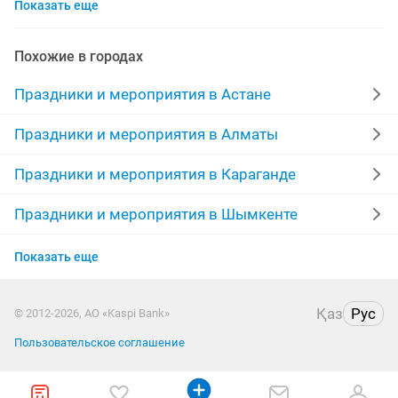
Показать еще
танцы
кудалык
кыз узату
аквагрим
мыльные пузыри
домбыра
арки
Похожие в городах
организации
клоун
слайд шоу
услуги повара
Праздники и мероприятия в Астане
банкетный зал
предложение руки и сердца
певец
Праздники и мероприятия в Алматы
воздушный
баннер
медведь
фокусник
Праздники и мероприятия в Караганде
организация праздников
пригласительные
узату
Праздники и мероприятия в Шымкенте
Праздники и мероприятия в Усть-Каменогорске
цене
гелиевые шары
снегурочка
Показать еще
Праздники и мероприятия в Актобе
Қаз
Рус
© 2012-2026, АО «Kaspi Bank»
Праздники и мероприятия в Костанае
Пользовательское соглашение
Праздники и мероприятия в Павлодаре