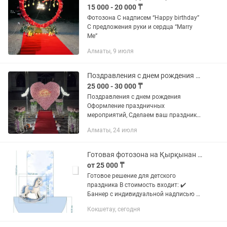
15 000 - 20 000 ₸
Фотозона С надписем “Happy birthday”
С предложения руки и сердца “Marry
Me”
Алматы, 9 июля
Поздравления с днем рождения Оформление праздничных мероприятий
25 000 - 30 000 ₸
Поздравления с днем рождения
Оформление праздничных
мероприятий, Сделаем ваш праздник
не забываемым, делаем работу
Алматы, 24 июля
качественно и вовремя На выбор 2
сердечки: Красная розы и хризантема -
День...
Готовая фотозона на Қырқынан шығару, Тұсау кесер, 1 жас
от 25 000 ₸
Готовое решение для детского
праздника В стоимость входит: ✔️
Баннер с индивидуальной надписью ✔️
Оформление шарами ✔️ Объемная
Кокшетау, сегодня
фигура (лошадка/декор по тематике) ✔️
Цветочный декор ✔️ Монтаж и...