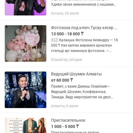
Удиви своих именинников с нашими
звездами! У нас самый большой выбор
Астана, 26 июля
ростовых кукол!Вы можете написать
на и посмотреть ассортимент ,а...
Фотозона под ключ Тұсау кесер День рождения Baby Shower
13 000 - 18 000 ₸
🇰🇿 Қазақша Фотозона безендіру — 18
000 ₸ Кез келген мерекеге арналған
стильді әрі заманауи фотозона. ✨
Бағаға кіреді: ▫️ Шарлармен безендіру ▫️
Кокшетау, сегодня
Баннер немесе дөңгелек панно ▫️
Мольберт ▫️ Гүлдер...
Ведущий Шоумен Алматы
от 60 000 ₸
Привет, с вами Димаш Осербаев—
Ведущий, Шоумен, Конферансье,
Тамада. Веду мероприятия на двух
языках: казахский, русский За свой
Алматы, 6 июня
опыт работы в индустрии event провел
мероприятия от больших статных...
Пригласительное
1 000 - 5 000 ₸
Пригласительные на любое