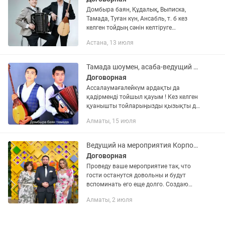
Домбыра баян, Құдалық, Выписка,
Тамада, Туған күн, Ансабль, т. б кез
келген тойдың сәнін келтіруге
дайынбыз👍🏼хабарласыңыз👌
Астана, 13 июля
Тамада шоумен, асаба-ведущий мероприятий для всех видов торжеств
Договорная
Ассалаумағалейкүм ардақты да
қадірменді тойшыл қауым ! Кез келген
қуанышты тойларыңызды қызықты да
мәдениетті әзілдермен думанды
Алматы, 15 июля
өткізуге уәде береміз ! Асаба, муз
апаратура, баян, домбыра . Біздің...
Ведущий на мероприятия Корпоратив, День Рождение, Свадьба, Тамада
Договорная
Проведу ваше мероприятие так, что
гости останутся довольны и будут
вспоминать его еще долго. Создаю
атмосферу праздника, легкости и
Алматы, 2 июля
живых эмоций, беру на себя
организацию программы, чтобы вы
могли...