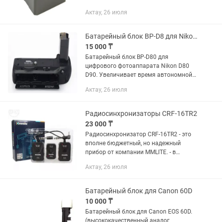
Актау, 26 июля
Батарейный блок BP-D8 для Nikon D80/D90
15 000 ₸
Батарейный блок BP-D80 для
цифрового фотоаппарата Nikon D80
D90. Увеличивает время автономной
работы. Эргономичная конструкция
Актау, 26 июля
рукоятки батарейного блока позволяет
более удобно держать фотокамеру...
Радиосинхронизаторы CRF-16TR2
23 000 ₸
Радиосинхронизатор CRF-16TR2 - это
вполне бюджетный, но надежный
прибор от компании MMLITE. - в
комплекте 2 приемника и 1 передатчик
Актау, 26 июля
- рабочая частота 433 Мгц, 16-каналов
радио частоты - может...
Батарейный блок для Canon 60D
10 000 ₸
Батарейный блок для Canon EOS 60D.
(высококачественный аналог