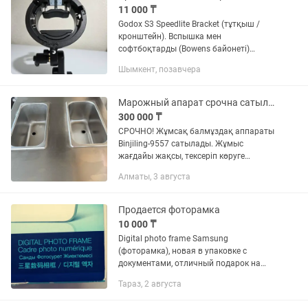
11 000 ₸
Godox S3 Speedlite Bracket (тұтқыш /
кронштейн). Вспышка мен
софтбоқтарды (Bowens байонеті)
біріктіруге арналған таптырмас
Шымкент, позавчера
ыңғайлы аксессуар. Жағдайы: Өте
жақсы, аз қолданылған, мінсіз күйде....
Марожный апарат срочна сатылады
300 000 ₸
СРОЧНО! Жұмсақ балмұздақ аппараты
Binjiling-9557 сатылады. Жұмыс
жағдайы жақсы, тексеріп көруге
болады. Өнімділігі 18–28 л/сағ. 220V.
Алматы, 3 августа
Кафе, дүкен, фудкортқа өте қолайлы.
Бағасына келісемін.
Продается фоторамка
10 000 ₸
Digital photo frame Samsung
(фоторамка), новая в упаковке с
документами, отличный подарок на
любое торжество. Все параметры на
Тараз, 2 августа
фотографиях.