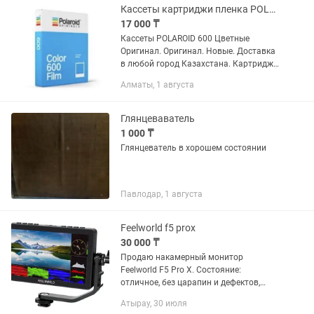
Кассеты картриджи пленка POLAROID Полароид 600 636
17 000 ₸
Кассеты POLAROID 600 Цветные
Оригинал. Оригинал. Новые. Доставка
в любой город Казахстана. Картридж
для Polaroid 600 нового поколения. Эта
Алматы, 1 августа
кассета polaroid проста в установке и
управлении....
Глянцеваватель
1 000 ₸
Глянцеватель в хорошем состоянии
Павлодар, 1 августа
Feelworld f5 prox
30 000 ₸
Продаю накамерный монитор
Feelworld F5 Pro X. Состояние:
отличное, без царапин и дефектов,
использовался аккуратно. Яркий и
Атырау, 30 июля
четкий экран — удобно работать даже