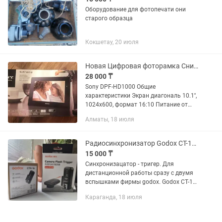
Оборудование для фотопечати они
старого образца
Кокшетау, 20 июля
Новая Цифровая фоторамка Снижение цены!!!
28 000 ₸
Sony DPF-HD1000 Общие
характеристики Экран диагональ 10.1'',
1024x600, формат 16:10 Питание от
сети Интерфейсы USB Память
Алматы, 18 июля
Встроенная память Flash, 2 Гб
встроенной памяти Поддержка карт...
Радиосинхронизатор Godox СТ-16 двойной (синхронизатор триггер)
15 000 ₸
Синхронизацатор - тригер. Для
дистанционной работы сразу с двумя
вспышками фирмы godox. Godox CT-16
16 каналов беспроводной триггер
Караганда, 18 июля
радио вспышки передатчик + приемник
комплект для Canon Nikon...