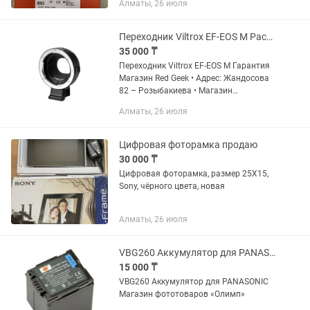
Алматы, 26 июля
изготовитель: Agfa HealthCare N.V.
(Бельгия) Юридический адрес:...
Переходник Viltrox EF-EOS M Рассрочка Гарантия Магазин Red Geek
35 000 ₸
Переходник Viltrox EF-EOS M Гарантия
Магазин Red Geek • Адрес: Жандосова
82 – Розыбакиева • Магазин
Электронной техники Red Geek • Цена
Алматы, 26 июля
указана только при наличной оплате.
цена указана уже со...
Цифровая фоторамка продаю
30 000 ₸
Цифровая фоторамка, размер 25Х15,
Sony, чёрного цвета, новая
Алматы, 26 июля
VBG260 Аккумулятор для PANASONIC
15 000 ₸
VBG260 Аккумулятор для PANASONIC
Магазин фототоваров «Олимп»