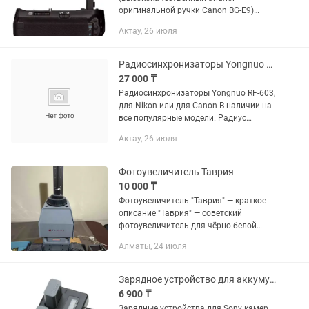
оригинальной ручки Canon BG-E9)
Вертикальная батарейная ручка для
Актау, 26 июля
цифровых фотоаппаратов Canon EOS
60D. Является полным
функциональным...
Радиосинхронизаторы Yongnuo RF-603 N1 N2 N3 C1 C3
27 000 ₸
Радиосинхронизаторы Yongnuo RF-603,
для Nikon или для Сanon В наличии на
все популярные модели. Радиус
действия 100 метров. Трансиверы т. Е.
Актау, 26 июля
Один синхронизатор работает и как
приемник и как...
Фотоувеличитель Таврия
10 000 ₸
Фотоувеличитель "Таврия" — краткое
описание "Таврия" — советский
фотоувеличитель для чёрно-белой
фотопечати с негативов формата 35
Алматы, 24 июля
мм. Предназначен для использования
в домашних...
Зарядное устройство для аккумуляторов NP-FZ100
6 900 ₸
Зарядные устройства для Sony камер