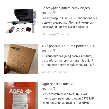
на улице Отлично подходит для
съемки...
Телесуфлер для съемок видео
30 000 ₸
Телесуфлер FEELWORLD Использовался
редко и аккуратно. Полный комплект
Переходник для съемки видео на
телефон
Павлодар, 27 июля
Диафрагма Aputure Spotlight SE IRIS
20 000 ₸
18-лепестковая диафрагма Aputure,
разработанная для amaran Spotlight
SE, представляет собой специальный
аксессуар, который позволяет быстро
Алматы, 27 июля
регулировать круг освещения Spotlight
SE, сохраняя при этом...
Agfa рентген пленка
35 000 ₸
Термографическая медицинская
пленка для рентгенографии DRYSTAR
DT5B размерами:(см)8х10 дюймов
20х25см, в упаковке 100 листов Завод