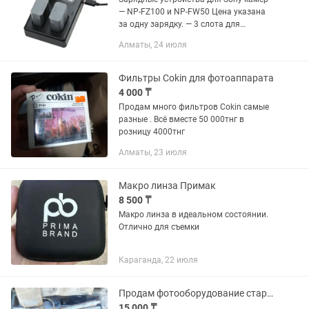
— NP-FZ100 и NP-FW50 Цена указана
за одну зарядку. — 3 слота для
одновременной зарядки — LCD-дисплей
Алматы, 24 июля
с индикацией уровня заряда —
Поддержка быстрой зарядки через...
Фильтры Соkin для фотоаппарата
4 000 ₸
Продам много фильтров Cokin самые
разные . Всё вместе 50 000тнг в
розницу 4000тнг
Алматы, 23 июля
Макро линза Примак
8 500 ₸
Макро линза в идеальном состоянии.
Отлично для съемки
Караганда, 22 июля
Продам фотооборудование старого образца Совдепия
15 000 ₸