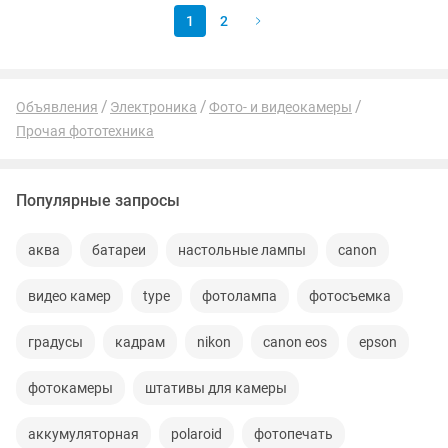
1
2
Объявления
Электроника
Фото- и видеокамеры
Прочая фототехника
Популярные запросы
аква
батареи
настольные лампы
canon
видео камер
type
фотолампа
фотосъемка
градусы
кадрам
nikon
canon eos
epson
фотокамеры
штативы для камеры
аккумуляторная
polaroid
фотопечать