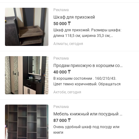
Реклама
Шкаф для прихожей
50 000 ₸
Шкаф для прихожей. Размеры шкафа:
длина 118,5 см; ширина 35,3 см;
высота 97 см. Стоимость 25 000
Алматы, сегодня
тг.вешалки: высота 211 см; ширина
60см. Стоимость 25 000 тг.
Реклама
Продам прихожую в хорошем состоянии
40 000 ₸
В хорошем состоянии . 160/210/43.
Цвет темно коричневый. Обращаться
Актобе, сегодня
Реклама
Мебель книжный или посудный шкаф,
87 000 ₸
Очень удобный шкаф под посуду или
книги