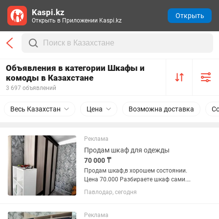
Kaspi.kz
Открыть
Открыть в Приложении Kaspi.kz
Объявления в категории Шкафы и
комоды в Казахстане
3 697 объявлений
Весь Казахстан
Цена
Возможна доставка
С
Реклама
Продам шкаф для одежды
70 000 ₸
Продам шкаф,в хорошем состоянии.
Цена 70.000 Разбираете шкаф сами.
Высота-2240,если снять карниз,то
Павлодар, сегодня
высота будет- 2200 Ширина-1300
Глубина-55
Реклама