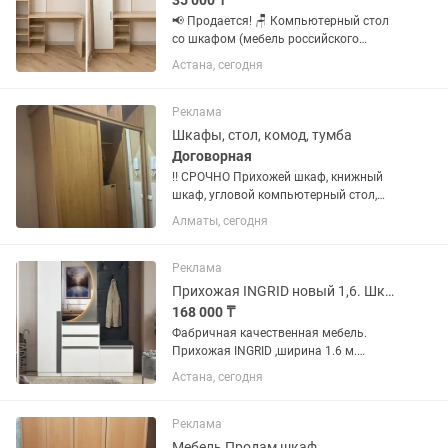
35 000 ₸
📢 Продается! 🪑 Компьютерный стол
со шкафом (мебель российского
производства) ✅ В отличном
Астана, сегодня
состоянии, использовался аккуратно.
📅 В эксплуатации всего 1 год. 🎨 Цвет
– дуб сонома, отлично впишется в...
Реклама
Шкафы, стол, комод, тумба
Договорная
‼️ СРОЧНО Прихожей шкаф, книжный
шкаф, угловой компьютерный стол,
комод, тумба
Алматы, сегодня
Реклама
Прихожая INGRID новый 1,6. Шкаф для прихожей
168 000 ₸
Фабричная качественная мебель.
Прихожая INGRID ,ширина 1.6 м.
Размеры указаны на фото . В наличии
Астана, сегодня
в Астане . Отправка в другие города.
Доставка и УСТАНОВКА БЕСПЛАТНО в
черте города Астана Так же...
Реклама
Мебель Продам шкаф