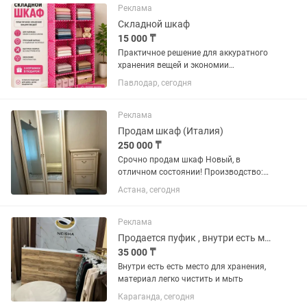
Реклама
Складной шкаф
15 000 ₸
Практичное решение для аккуратного
хранения вещей и экономии
пространства. ✓ Вместительные полки
Павлодар, сегодня
— удобно хранить одежду, обувь и
другие вещи ✓ Лёгкая и дышащая
ткань из экологичных материалов ✓...
Реклама
Продам шкаф (Италия)
250 000 ₸
Срочно продам шкаф Новый, в
отличном состоянии! Производство:
Италия Размер: 234х105х64 Цена: 250
Астана, сегодня
000 тенге
Реклама
Продается пуфик , внутри есть место для хранения
35 000 ₸
Внутри есть есть место для хранения,
материал легко чистить и мыть
Караганда, сегодня