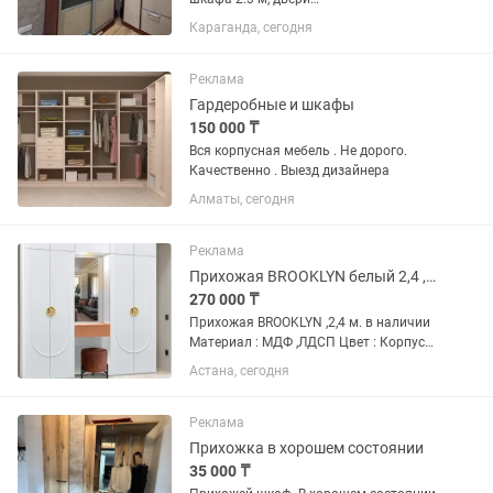
раздвижные.Состояние хорошее Цена
Караганда, сегодня
за все вместе
Реклама
Гардеробные и шкафы
150 000 ₸
Вся корпусная мебель . Не дорого.
Качественно . Выезд дизайнера
Алматы, сегодня
Реклама
Прихожая BROOKLYN белый 2,4 ,новый, в наличии
270 000 ₸
Прихожая BROOKLYN ,2,4 м. в наличии
Материал : МДФ ,ЛДСП Цвет : Корпус
-белый ,фасад - белый Размеры -высота
Астана, сегодня
2500 мм ширина 2400 мм, глубина 470
мм. Фабричная мебель . Доставка и
УСТАНОВКА...
Реклама
Прихожка в хорошем состоянии
35 000 ₸