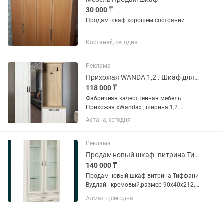
30 000 ₸
Продам шкаф хорошем состоянии
Костанай, сегодня
Реклама
Прихожая WANDA 1,2 . Шкаф для прихожей
118 000 ₸
Фабричная качественная мебель.
Прихожая «Wanda» , ширина 1,2.
Размеры указаны на фото .в наличии в
Астана, сегодня
Астане . Так же ,отправка в другие
города. Доставка и УСТАНОВКА
БЕСПЛАТНО черте города Астана. Так...
Реклама
Продам новый шкаф- витрина Тиффани Вудлайн кремовый
140 000 ₸
Продам новый шкаф-витрина Тиффани
Вудлайн кремовый,размер 90х40х212.
Внутри полки стеклянные. Любая
Алматы, сегодня
посуда на них будет смотреться
великолепно. Возможен разумный
торг.