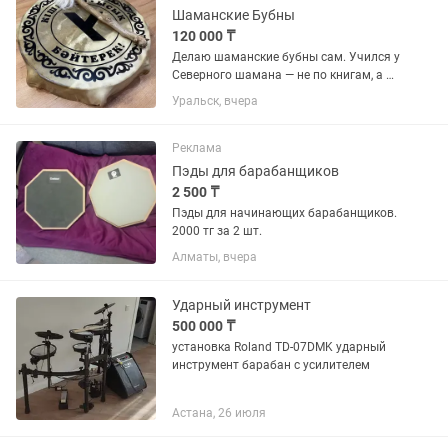
Шаманские Бубны
120 000 ₸
Делаю шаманские бубны сам. Учился у
Северного шамана — не по книгам, а из
рук в руки. Каждый бубен рождается
Уральск, вчера
по всем древним канонам: дерево,
кожа, обряд, дух — всё как должно
быть.
Реклама
Пэды для барабанщиков
2 500 ₸
Пэды для начинающих барабанщиков.
2000 тг за 2 шт.
Алматы, вчера
Ударный инструмент
500 000 ₸
установка Roland TD-07DMK ударный
инструмент барабан с усилителем
Астана, 26 июля