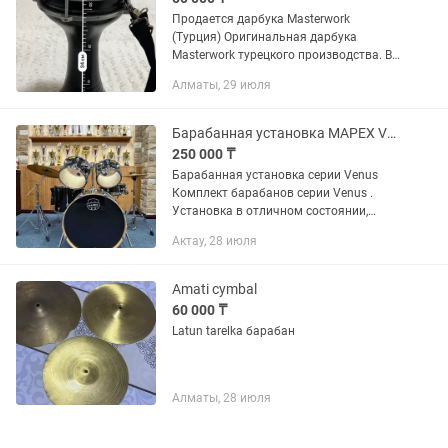
Продается дарбука Masterwork
(Турция) Оригинальная дарбука
Masterwork турецкого производства. В
идеальном состоянии, чистое и
Алматы, 29 июля
громкое звучание. Алюминиевый
корпус — легкий и прочный. Размеры:
•...
Барабанная установка MAPEX Venus
250 000 ₸
Барабанная установка серии Venus
Комплект барабанов серии Venus .
Установка в отличном состоянии,
тарелки и стойки для тарелок не идут в
Актау, 28 июля
комплекте. Комплект включает бас-
барабан, напольный том,...
Amati cymbal
60 000 ₸
Latun tarelka барабан
Алматы, 28 июля