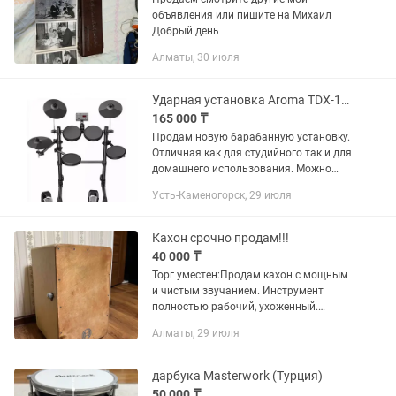
объявления или пишите на Михаил
Добрый день
Алматы, 30 июля
Ударная установка Aroma TDX-15s
165 000 ₸
Продам новую барабанную установку.
Отличная как для студийного так и для
домашнего использования. Можно
играть в наушниках. В подарок к
Усть-Каменогорск, 29 июля
установке акустическая колонка.
Кахон срочно продам!!!
40 000 ₸
Торг уместен:Продам кахон с мощным
и чистым звучанием. Инструмент
полностью рабочий, ухоженный.
Установлен регулируемый механизм
Алматы, 29 июля
струн (снейр) с внешней настройкой —
можно легко менять характер звука...
дарбука Masterwork (Турция)
50 000 ₸