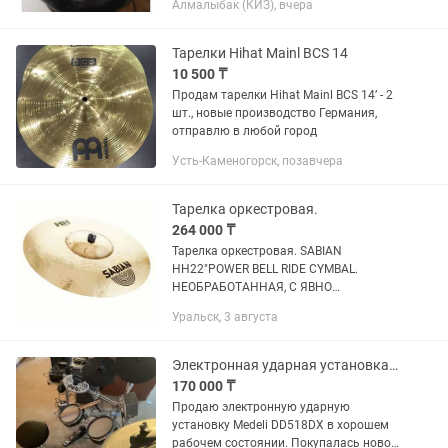
Алмалыбак (КИЗ), вчера
переездом
Тарелки Hihat Mainl BCS 14
10 500 ₸
Продам тарелки Hihat Mainl BCS 14’ - 2
шт., новые производство Германия,
отправлю в любой город
Усть-Каменогорск, позавчера
Тарелка оркестровая.
264 000 ₸
Тарелка оркестровая. SABIAN
HH22"POWER BELL RIDE CYMBAL.
НЕОБРАБОТАННАЯ, С ЯВНО
ВЫРАЖЕННЫМ КОЛОКОЛЬНЫМ
Уральск, 3 августа
ЗВОНОМ, НЕ ЗАВОДИТЬСЯ. вес 4122g.
Цена 550 $, без пересылки.
Электронная ударная установка Medeli DD518DX
170 000 ₸
Продаю электронную ударную
установку Medeli DD518DX в хорошем
рабочем состоянии. Покупалась новой,