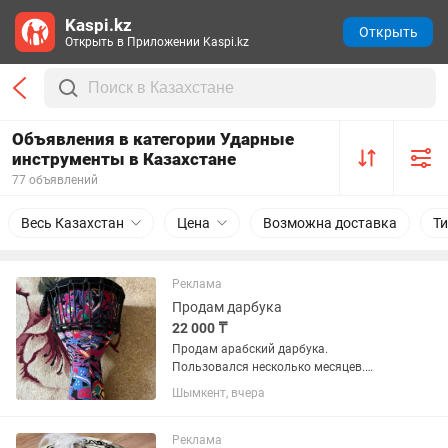
Kaspi.kz
Открыть
Открыть в Приложении Kaspi.kz
Объявления в категории Ударные
инструменты в Казахстане
77 объявлений
Весь Казахстан
Цена
Возможна доставка
Т
Реклама
Продам дарбука
22 000 ₸
Продам арабский дарбука.
Пользовался несколько месяцев.
Прочный хороший инструмент. Нет
Шымкент, вчера
минусов. Звоните пишите будем
уступать
Реклама