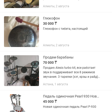
использовалась дома, бережно.
Алматы, 2 августа
Отлично подойдет как для
начинающих, так и для более
опытных...
Глюкофон
30 000 ₸
Глюкофон с тибета, настоящий
Алматы, 2 августа
Продам барабаны
70 000 ₸
Продаю Alesis turbo kit, все работает
звук в поддерживает все 8 режимов
звучания. 3 тарелки (хэт, крэш и райд),
4 сетчатых барабана, две педали, все
Астана, 1 августа
рабочее, есть выход на наушники и
колонку....
Педаль одиночная Pearl 930 Новая
45 000 ₸
Новая одиночная педаль Pearl P-930