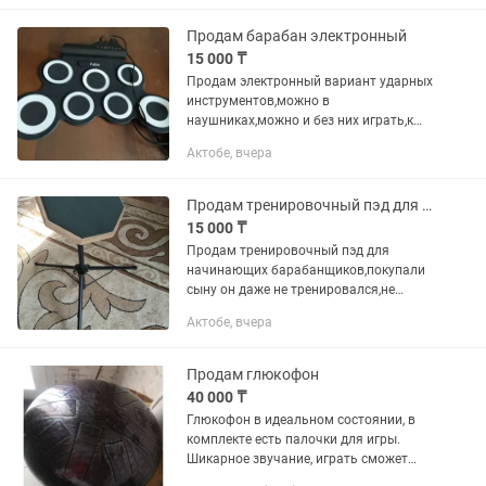
Продам барабан электронный
15 000 ₸
Продам электронный вариант ударных
инструментов,можно в
наушниках,можно и без них играть,к
нему идут палочки 2 шт.товар новый в
Актобе, вчера
коробке
Продам тренировочный пэд для начинающих барабанщиков
15 000 ₸
Продам тренировочный пэд для
начинающих барабанщиков,покупали
сыну он даже не тренировался,не
играл,на подставке с двумя палочками
Актобе, вчера
Продам глюкофон
40 000 ₸
Глюкофон в идеальном состоянии, в
комплекте есть палочки для игры.
Шикарное звучание, играть сможет
даже ребенок. Продаю в связи с