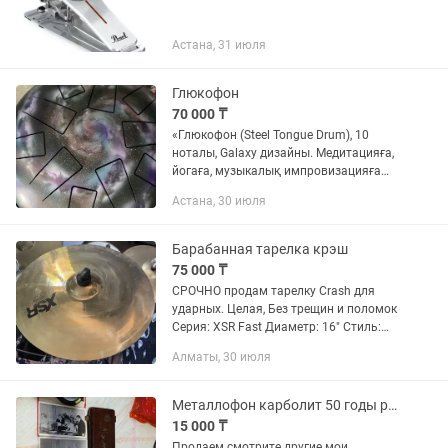
Астана, 31 июля
Глюкофон
70 000 ₸
«Глюкофон (Steel Tongue Drum), 10
ноталы, Galaxy дизайны. Медитацияға,
йогаға, музыкалық импровизацияға
арналған. Қолданылған жоқ, жаңа.
Астана, 30 июля
Барабанная тарелка крэш
75 000 ₸
СРОЧНО продам тарелку Crash для
ударных. Целая, Без трещин и поломок
Серия: XSR Fast Диаметр: 16" Стиль:
Vintage Покрытие: Brilliant В20
Алматы, 30 июля
материал Дополнительные вопросы по
телефону либо на .
Металлофон карболит 50 годы редкость винтаж ретро
15 000 ₸
Продаем смотрите другие мои