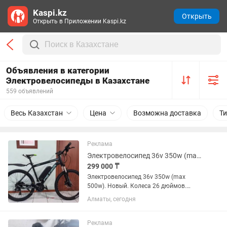
Kaspi.kz
Открыть
Открыть в Приложении Kaspi.kz
Объявления в категории
Электровелосипеды в Казахстане
559 объявлений
Весь Казахстан
Цена
Возможна доставка
Т
Реклама
Электровелосипед 36v 350w (max 500w), аккум. Li-ion 36v 15 A/H. Колеса 26.
299 000 ₸
Электровелосипед 36v 350w (max
500w). Новый. Колеса 26 дюймов.
Гидравлические дисковые тормоза. Вес
Алматы, сегодня
23 Кг. Электродвигатель: бесщеточный
36v 350w (max 500w). Дисплей.
Максимальная скорость: 30...
Реклама