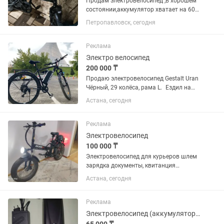
Продам электровелосипед ,в хорошем
состоянии,аккумулятор хватает на 60
км,скорость 40,
Петропавловск, сегодня
Реклама
Электро велосипед
200 000 ₸
Продаю электровелосипед Gestalt Uran
Чёрный, 29 колёса, рама L. Ездил на
нём 500 км — всё работает отлично,
Астана, сегодня
никаких проблем. Ассистент помогает
крутить педали. На полном заряде
батареи хватает...
Реклама
Электровелосипед
100 000 ₸
Электровелосипед для курьеров шлем
зарядка документы, квитанция
покупал 03.04.2026 полностью в
Астана, сегодня
рабочем состоянии пробег две недели
звоните пишите в любое время новый
самовывоз Торайгырова 3/1. 100...
Реклама
Электровелосипед (аккумулятор Li ion на 10, 13, 15, 20, 25, 30 Ah) и мотор