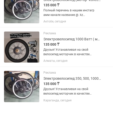
135 000 ₸
Полный перечень в нашем инстагр
амм канале название @. kz
Электровелосипеды Казахстана В
Актобе, сегодня
отличие от заводских моделей
электровелосипедов стоимость
сборных в 2,5 раза дешевле с
Реклама
аналогичными...
Электровелосипед 1000 Ватт ( мотор - колесо )
135 000 ₸
Друзья! Устанавливая на свой
велосипед моторчик в качестве
помошника Вы получаете Велосипед с
Алматы, сегодня
двигателем который согласно "Закона
о дородном движении" Ст. 1 п6.
относится к категории велосипеды
Реклама
(Не...
Электровелосипед 350, 500, 1000, 1500 Ватт (мотор-колесо)
135 000 ₸
Друзья! Устанавливая на свой
велосипед моторчик в качестве
помошника Вы получаете Велосипед с
Караганда, сегодня
двигателем который согласно "Закона
о дородном движении" Ст. 1 п6.
относится к категории велосипеды