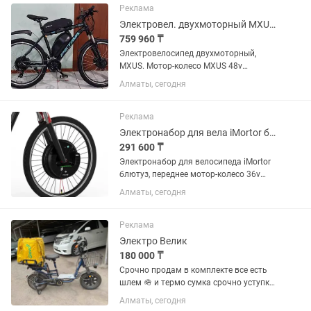
скорость: 25 км/час. Плавная...
Реклама
Электровел. двухмоторный MXUS 48v 1000w+500w (два мотора max 2500w), аккум.
759 960 ₸
Электровелосипед двухмоторный,
MXUS. Мотор-колесо MXUS 48v
1000w+500w (два мотора
Алматы, сегодня
редукторные). Максимальная пиковая
мощность 2500w. Передний мотор
можно отключать. Педальный
Реклама
ассистент. Рама 19”....
Электронабор для вела iMortor без блютуза: переднее мотор-колесо 36v 800w.
291 600 ₸
Электронабор для велосипеда iMortor
блютуз, переднее мотор-колесо 36v
800w, со встроенным съемным
Алматы, сегодня
аккумулятором 36v 7,2 A/H. Дисплей
LCD с рычажком газа. Обод 26, 28.
дюймов. Скорость до 40 км/ч....
Реклама
Электро Велик
180 000 ₸
Срочно продам в комплекте все есть
шлем 🪖 и термо сумка срочно уступка
будет рассрочку тоже можно
Алматы, сегодня