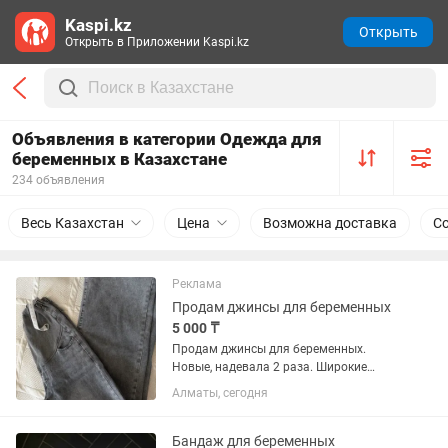
Kaspi.kz
Открыть
Открыть в Приложении Kaspi.kz
Объявления в категории Одежда для
беременных в Казахстане
234 объявления
Весь Казахстан
Цена
Возможна доставка
С
Реклама
Продам джинсы для беременных
5 000 ₸
Продам джинсы для беременных.
Новые, надевала 2 раза. Широкие
прямые, мягкие. Хорошая резинка.
Алматы, сегодня
Серый цвет. Размер 44-46.
Бандаж для беременных