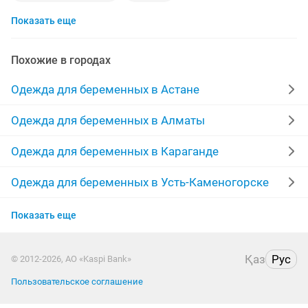
Показать еще
бандаж для беременных
одежда для
платья для
отличный
одежда для беременных
костюмы
Похожие в городах
зимние
теплы
берем
куртка для
куртка
Одежда для беременных в Астане
платья для беременных
юбка
осени
мои
Одежда для беременных в Алматы
мама
брюки
одежда беременным
кормящим
Одежда для беременных в Караганде
джинсы для
вещей
джинсы для беременных
Одежда для беременных в Усть-Каменогорске
Одежда для беременных в Актау
брюки для
турция
спортивное
кофта
Показать еще
Одежда для беременных в Таразе
Қаз
Рус
© 2012-2026, АО «Kaspi Bank»
Одежда для беременных в Павлодаре
Пользовательское соглашение
Одежда для беременных в Атырау