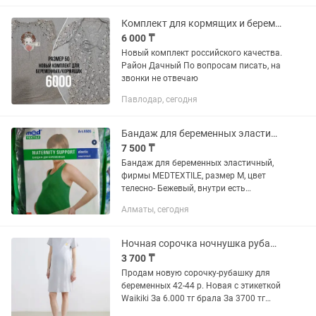
120€ за каждую. Не...
Комплект для кормящих и беременных футболка
6 000 ₸
Новый комплект российского качества.
Район Дачный По вопросам писать, на
звонки не отвечаю
Павлодар, сегодня
Бандаж для беременных эластичный!
7 500 ₸
Бандаж для беременных эластичный,
фирмы MEDTEXTILE, размер M, цвет
телесно- Бежевый, внутри есть
вкладыш, дышащий материал, новый.
Алматы, сегодня
Ночная сорочка ночнушка рубашка для беременных Waikiki новая
3 700 ₸
Продам новую сорочку-рубашку для
беременных 42-44 р. Новая с этикеткой
Waikiki За 6.000 тг брала За 3700 тг
отдам!