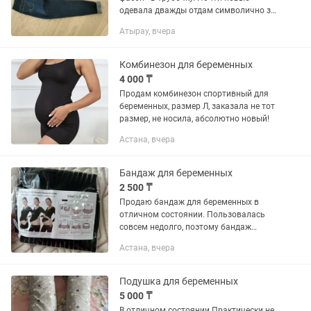
одевала дважды отдам символично за
2тыс.тг. размер 29-30
Атырау, вчера
Комбинезон для беременных
4 000 ₸
Продам комбинезон спортивный для
беременных, размер Л, заказала не тот
размер, не носила, абсолютно новый!
Астана, вчера
Бандаж для беременных
2 500 ₸
Продаю бандаж для беременных в
отличном состоянии. Пользовалась
совсем недолго, поэтому бандаж
сохранился практически как новый.
Астана, вчера
Очень хорошо поддерживает живот,
помогает снизить нагрузку на спину и...
Подушка для беременных
5 000 ₸
В отличном состоянии Практически не