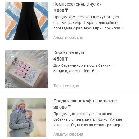
коробке. Продаю по...
Компрессионные чулки
4 000 ₸
Продам компрессионные чулки, цвет
черный, размер Л. Брала для себя но
прогадала с размером пришлось взять
такие же на размер больше) материал
Алматы, сегодня
приятный к телу и в то же время
прочный
Корсет Бенкунг
4 500 ₸
Для беременных и после бенкунг
бандаж, корсет. Новый.
Тараз, сегодня
Продам слинг-кофты польские
30 000 ₸
Продам две кофты- для ношения
ребенка в слинге, внутри флис. Мягкие
и теплые. Одна светло серая - размер
М, вторая темно серая - размер - XL.
Алматы, сегодня
Производство Польша, покупали по