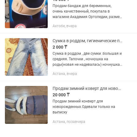
Продам бандаж для беременных,
очень качественный, покупала в
магазине Академия Ортопедии, размер
L, одевала 4 месяца , покупала за
Актобе, вчера
19000 тысяч.
Сумка в роддом, гигиенические принадлежности, одежда для беременных
2 000 ₸
Сумка в роддом , две сумки :большая и
средняя. Тапочки , ночнушка на
роды(новая не надевалась) ночнушка
с халатом , надевала только в роддоме
Астана, вчера
, сломана одна петелька. Тапочки и
гигиенические...
Продам зимний коверт для новорожденных
20 000 ₸
Продам зимний конверт для
новорожденных.Одевали только на
выписку
Астана, позавчера