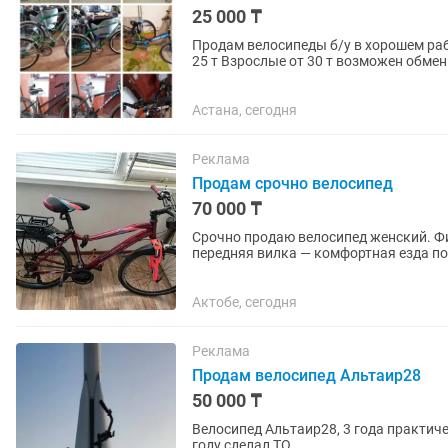
25 000 ₸
Продам велосипеды б/у в хорошем раб
25 т Взрослые от 30 т возможен обмен
мои объявления
Астана, сегодня
Реклама
Продам срочно велосипед
70 000 ₸
Срочно продаю велосипед женский. Фирма STEL
передняя вилка — комфортная езда по неровной дороге. 21 скор
так и для прогулок. ...
Актобе, сегодня
Реклама
Продам велосипед Альтаир28
50 000 ₸
Велосипед Альтаир28, 3 года практич
году сделал ТО