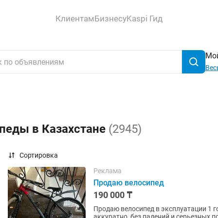
Клиентам
Бизнесу
Kaspi Гид
Мой
Вес
ипеды в Казахстане
(2945)
Сортировка
Реклама
Продаю велосипед
190 000 ₸
Продаю велосипед в эксплуатации 1 г
аккуратно, без падений и серьезных повреждений. ✅ Алюминиевая