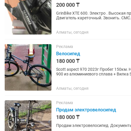
200 000 ₸
GrinBike XTE 600. Электро . Высокая 
Двигатель кареточный. Звонить. СМС
Алматы, сегодня
Реклама
Велосипед
180 000 ₸
Scott aspect 970 2023г Пробег 150км. Новый 
900 из алюминиевого сплава + Вилка 
скоростей + Тормоза...
Алматы, сегодня
Реклама
Продам электровелосипед
180 000 ₸
Продам электровелосипед. Документы 