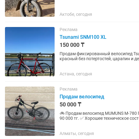
Актобе, сегодня
Реклама
Tsunami SNM100 XL
150 000 ₸
Продам фиксированный велосипед Tsu
красный без потертостей, царапин и д
влияет), колеса от intro7...
Астана, сегодня
Реклама
Продам велосипед
50 000 ₸
🚲 Продам велосипед MUMUNS M-780 Продам велосипед в отличном состоянии. Покупали за
90 000 тг. ✅ Хорошее техническое состояние. ✅ Дисковые тормоза. ✅ Удобный и надежный
для города и прогулок. ✅ Без...
Алматы, сегодня