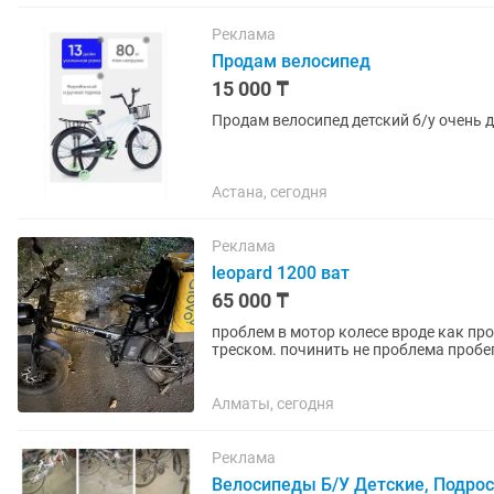
Реклама
Продам велосипед
15 000 ₸
Продам велосипед детский б/у очень 
Астана, сегодня
Реклама
leopard 1200 ват
65 000 ₸
проблем в мотор колесе вроде как проблема с магнитами а
треском. починить не проблема пробег 10.200 км отдам дешево в комплекте, аккумулятор,
зарядка, телефон...
Алматы, сегодня
Реклама
Велосипеды Б/У Детские, Подро