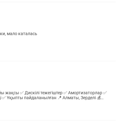
ки, мало каталась
ы жақсы ✅ Дискілі тежегіштер ✅ Амортизаторлар ✅
і ✅ Ұқыпты пайдаланылған 📍 Алматы, Зерделі 💰