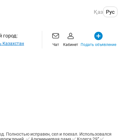
Қаз
Рус
 город:
ь Казахстан
Чат
Кабинет
Подать объявление
од. Полностью исправен, сел и поехал. Использовался
 рама ✅ Колеса 29” ✅