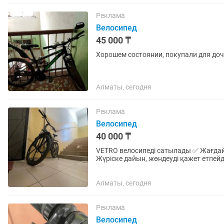
Реклама
Велосипед
45 000 ₸
Хорошем состоянии, покупали для доч
Алматы, сегодня
Реклама
Велосипед
40 000 ₸
VETRO велосипеді сатылады ✅ Жағдай
Жүріске дайын, жөндеуді қажет етпейд
Бағасы: 40.000
Алматы, сегодня
Реклама
Велосипед