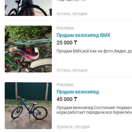
Астана, сегодня
Реклама
Продам велосипед BMX
25 000 ₸
Продам BMX,всё как на фото.Видео ,до
Астана, сегодня
Реклама
Продам велосипед
45 000 ₸
Продам велосипед Состояние: Нормальное Скорости: 3 & 8 Переключатели: L-TWOO A3 Все
норм работает передачи все переключается Тормозит все А так все идеаль
Подножка и Держатель...
Уральск, сегодня