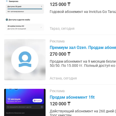
125 000 ₸
Годовой абонемент на Invictus Go Tara
Тараз, сегодня
Реклама
Премиум зал Ozen. Продам абон
270 000 ₸
Продам абонемент на 9 месяцев безли
50/50. По 15.000 тг. Полный доступ ко всему клубу: тренажёрному залу, бассейну и групповым
занятиям. Больше 30...
Астана, сегодня
Реклама
Продам абонемент 1fit
120 000 ₸
Действующий абонемент на 260 дней (8
Торг уместен.