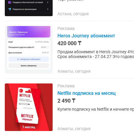
Астана, сегодня
Реклама
Heros Journey абонемент
420 000 ₸
Продам абонемент в Hero's Journey 4You Количество посещений до 160 занятий, 9 мес
Срок абонемента - 27.04.27 Это годовой абонем
стоит - 575 000 тг в...
Алматы, сегодня
Реклама
Netflix подписка на месяц
2 490 ₸
Купите подписку на Netflix и начните 
Алматы, сегодня