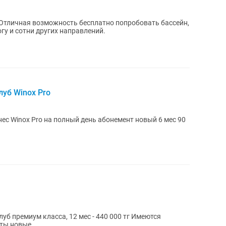
! Отличная возможность бесплатно попробовать бассейн,
огу и сотни других направлений.
луб Winox Pro
inox Pro на полный день абонемент новый 6 мес 90
емиум класса, 12 мес - 440 000 тг Имеются
рты новые