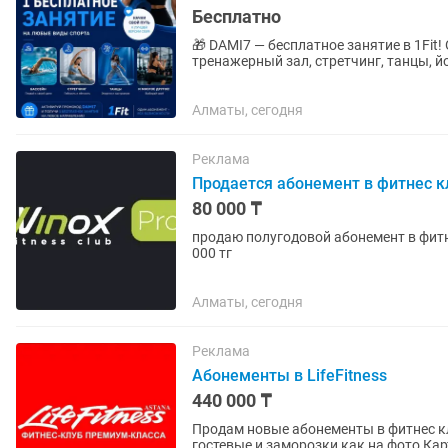
Бесплатно
🎁 DAMI7 — бесплатное занятие в 1Fit
тренажерный зал, стретчинг, танцы, й
Алматы, сегодня
Реклама
Продается абонемент в фитнес к
80 000 ₸
продаю полугодовой абонемент в фитнес W
000 тг
Алматы, сегодня
Реклама
Абонементы в LifeFitness
440 000 ₸
Продам новые абонементы в фитнес клуб пр
гостевые и заморозки как на фото Ка