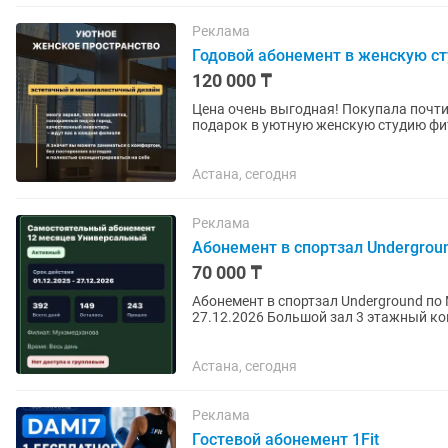
Реклама
Годовой абонемент в женскую сту
120 000 ₸
Цена очень выгодная! Покупала почти в 2 раза дороже Абонемент
подарок в уютную женскую студию фитнеса и растяж
спины, йога,...
Астана, сегодня
Реклама
Абонемент в спортзал Undergrou
70 000 ₸
Абонемент в спортзал Underground по
27.12.2026 Большой зал 3 этажный комфортный зал, хамам, раздевалка, ресепшн и многое
другое. Оформление через офис...
Астана, сегодня
Реклама
Гостевой абонемент 1Fit