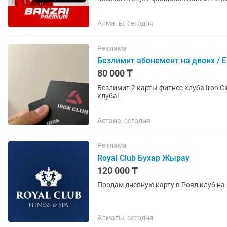
финскую сауну +...
Алматы, сегодня
Реклама
Безлимит абонемент на двоих / Е
80 000 ₸
Безлимит 2 карты фитнес клуба Iron C
клуба!
Астана, сегодня
Реклама
Royal Club Бухар Жырау
120 000 ₸
Продам дневную карту в Роял клуб на 
Алматы, сегодня