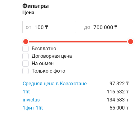
Фильтры
Цена
от
до
Бесплатно
Договорная цена
На обмен
Только с фото
Средняя цена в Казахстане
97 322 ₸
1fit
116 532 ₸
invictus
134 583 ₸
1фит 1fit
55 000 ₸