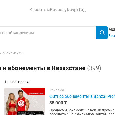
Клиентам
Бизнесу
Kaspi Гид
Мой
Вес
и абонементы
ы и абонементы в Казахстане
(399)
Сортировка
Реклама
Фитнес абонементы в Banzai Pre
35 000 ₸
Продаем Абонементы в новый премиаль
посещать еще 7 филиалов Banzai Fitn