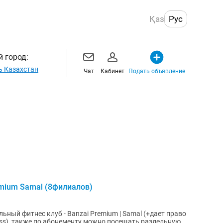
Қаз
Рус
 город:
ь Казахстан
Чат
Кабинет
Подать объявление
mium Samal (8филиалов)
ный фитнес клуб - Banzai Premium | Samal (+дает право
ess), также по абонементу можно посещать раздельную