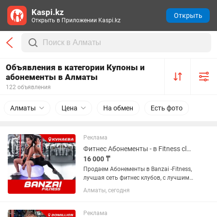
Kaspi.kz
Открыть
Открыть в Приложении Kaspi.kz
Объявления в категории Купоны и
абонементы в Алматы
122 объявления
Алматы
Цена
На обмен
Есть фото
Реклама
Фитнес Абонементы - в Fitness club Banzai (на Кунаева). Продаем срочно!
16 000 ₸
Продаем Абонементы в Banzai -Fitness,
лучшая сеть фитнес клубов, с лучшими
в городе инструкторами и самыми
Алматы, сегодня
адекватными ценами в городе.
Абонементы от 16000т. Торопитесь.
Все подробности по телефону,...
Реклама