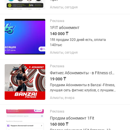
Алматы, сегодня
Реклама
1FIT абонемент
140 000 ₸
1fit продам 320 дней есть, оплата
140тыс
Алматы, сегодня
Реклама
Фитнес Абонементы - в Fitness club Banzai (Atakent). Продаем срочно!
19 000 ₸
Продаем Абонементы в Banzai -Fitness,
лучшая сеть фитнес клубов, с лучшими
в городе инструкторами и самыми
Алматы, вчера
адекватными ценами в городе.
Абонементы от 19000 т. Торопитесь.
Все подробности по телефону,...
Реклама
Продам абонемент 1Fit
160 000 ₸