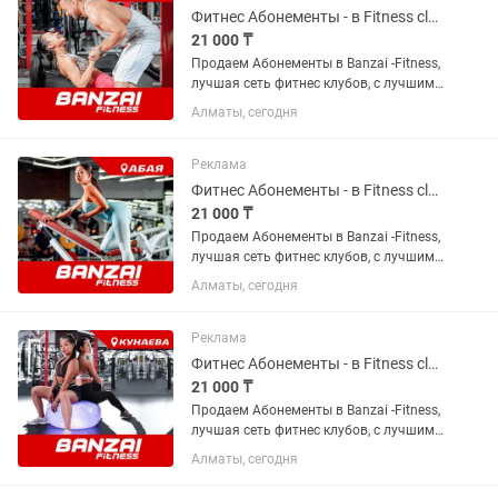
Фитнес Абонементы - в Fitness club Banzai (в Domillion). Продаем срочно!
21 000 ₸
Продаем Абонементы в Banzai -Fitness,
лучшая сеть фитнес клубов, с лучшими
в городе инструкторами и самыми
Алматы, сегодня
адекватными ценами в городе.
Абонементы от 19 000т. Торопитесь.
Все подробности по телефону,...
Реклама
Фитнес Абонементы - в Fitness club Banzai (на Абая). Продаем срочно!
21 000 ₸
Продаем Абонементы в Banzai -Fitness,
лучшая сеть фитнес клубов, с лучшими
в городе инструкторами и самыми
Алматы, сегодня
адекватными ценами в городе.
Абонементы от 19 000т. Торопитесь.
Все подробности по Телефону,...
Реклама
Фитнес Абонементы - в Fitness club Banzai (на Кунаева). Продаем срочно!
21 000 ₸
Продаем Абонементы в Banzai -Fitness,
лучшая сеть фитнес клубов, с лучшими
в городе инструкторами и самыми
Алматы, сегодня
адекватными ценами в городе.
Абонементы от 19 000. Торопитесь. Все