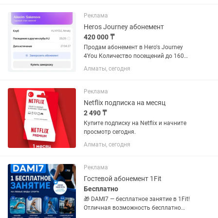
программы, 30 дней заморозки, 5
гостевых посещений. По...
Реклама
Heros Journey абонемент
420 000 ₸
Продам абонемент в Hero's Journey
4You Количество посещений до 160
занятий, 9 месяцев. Срок абонемента -
Алматы, сегодня
27.04.27 Это годовой абонемент со
всеми плюшками. годовой абонемент
стоит - 575 000 тг в...
Реклама
Netflix подписка на месяц
2 490 ₸
Купите подписку на Netflix и начните
просмотр сегодня.
Алматы, сегодня
Реклама
Гостевой абонемент 1Fit
Бесплатно
🎁 DAMI7 — бесплатное занятие в 1Fit!
Отличная возможность бесплатно
попробовать бассейн, тренажерный