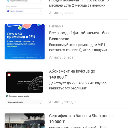
Продам абонемент 1Fit Осталось 13
месяцев Есть 2 месяца заморозки.
Алматы, вчера
Реклама
Все города 1фит абонемент бесплатные тренировки 1fit
Бесплатно
Воспользуйтесь промокодом VIP1
(читается как вип1), чтобы получить
бесплатное посещение. Бассейны, йога,
Алматы, вчера
стретчинг, пилатес, бокс, танцы и очень
много разного! Работает в Алматы,
Астане, Шымкенте,...
Абонемент на invictus go
140 000 ₸
Действует до 27.04.2027 46 клубов
инвиктус гоу безлимит
Алматы, сегодня
Сертификат в бассени Shah pool and spa
10 000 ₸
продам сертификат в бассейн Shah