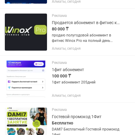
Алматы, сегодня
зал, стретчинг, танцы, йогу и сотни
других направлений.
Реклама
Продается абонемент в фитнес клуб Winox Pro
80 000 ₸
продаю полугодовой абонемент в
фитнес Winox Pro на полный день
абонемент новый 6 мес 90 000 тг
Алматы, сегодня
Реклама
1фит абонемент
100 000 ₸
1фит абонемент 205дней
Алматы, сегодня
Реклама
Гостевой промокод 1Фит
Бесплатно
DAMI7 Бесплатный Гостевой промокод
1фит