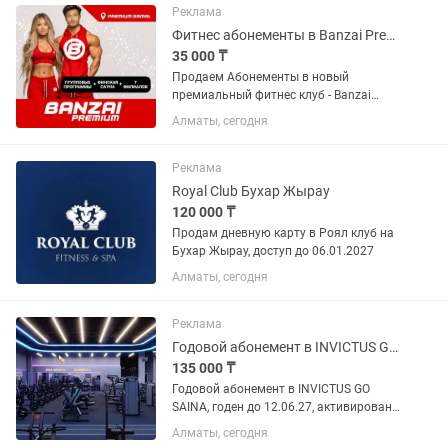
подробности по телефону,...
Реклама
Фитнес абонементы в Banzai Premium Samal (8филиалов)
35 000 ₸
Продаем Абонементы в новый
премиальный фитнес клуб - Banzai
Premium | Samal (+дает право
Алматы, сегодня
посещать еще 7 филиалов Banzai
Fitness), также по абонементу можно
посещать раздельную финскую сауну
Реклама
+...
Royal Club Бухар Жырау
120 000 ₸
Продам дневную карту в Роял клуб на
Бухар Жырау, доступ до 06.01.2027
Алматы, сегодня
Реклама
Годовой абонемент в INVICTUS GO SAINA
135 000 ₸
Годовой абонемент в INVICTUS GO
SAINA, годен до 12.06.27, активирован
месяц назад. Доступны 20 посещений в
Алматы, сегодня
другие клубы INVICTUS GO, групповые