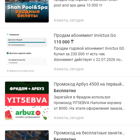
pool and spa цена 10 000 тг
Алматы, сегодня
Продам абонемент Invictus Go
115 000 ₸
Продам годовой абонемент Invictus GO.
Купил за 230.000 тг есть чек.
Абонемент действует с 22.07.2026 по
22.07.2027. Продаю из за финансовых
Алматы, сегодня
проблем.
Промокод Арбуз 4500 на первый заказ
Бесплатно
Зарегайся в Фридом используя
промокод YIT5EBVA Наполни корзину
от 8000. На этапе оформления заказа
снова введи тотже самый промокод.
Алматы, сегодня
Это активирует второй бонус: 2000
тенге + 22% кэшбэка от суммы...
Промокод на бесплатные занятие по 1 Fit
Бесплатно