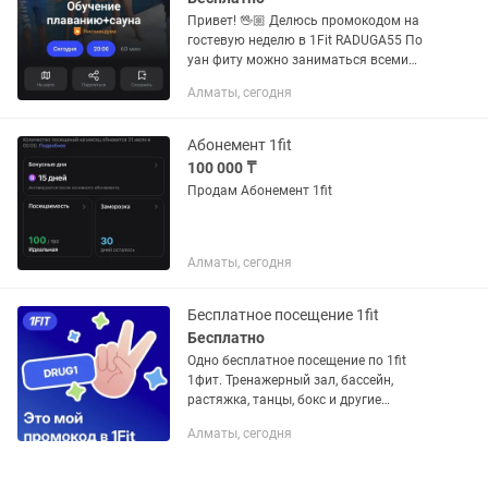
Привет! 🖖🏼 Делюсь промокодом на
гостевую неделю в 1Fit RADUGA55 По
уан фиту можно заниматься всеми
видами спорта. От плавания и бокса
Алматы, сегодня
до йоги и скалолазания,танцы, теннис,
тренажерный зал,...
Абонемент 1fit
100 000 ₸
Продам Абонемент 1fit
Алматы, сегодня
Бесплатное посещение 1fit
Бесплатно
Одно бесплатное посещение по 1fit
1фит. Тренажерный зал, бассейн,
растяжка, танцы, бокс и другие
активности. Доступно по всему
Алматы, сегодня
Казахстану Активация: DRUG1