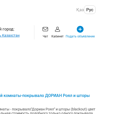
Қаз
Рус
 город:
ь Казахстан
Чат
Кабинет
Подать объявление
ой комнаты-покрывало ДОРИАН Роял и шторы
наты - покрывало"Дориан Роял" и шторы (blackout) цвет
альная стоимость подобного только одного покрывала