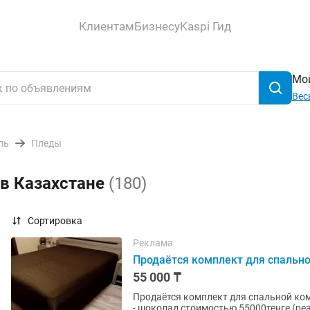
Клиентам
Бизнесу
Kaspi Гид
Мой
Вес
ль
Пледы
 в Казахстане
(180)
Сортировка
Реклама
Продаётся комплект для спальн
55 000 ₸
Продаётся комплект для спальной ком
- шоколад стоимостью 55000тенге (ре