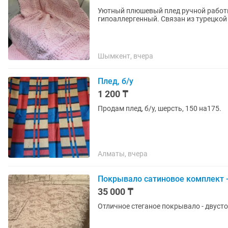
Уютный плюшевый плед ручной работы, 
гипоаллергенный. Связан из турецко
Шымкент, вчера
Плед, б/у
1 200 ₸
Продам плед, б/у, шерсть, 150 на175.
Алматы, вчера
Покрывало сатиновое комплект -
35 000 ₸
Отличное стеганое покрывало - двусто