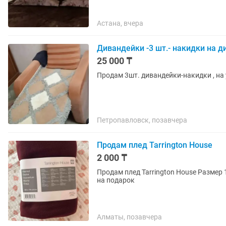
Астана, вчера
Дивандейки -3 шт.- накидки на д
25 000 ₸
Продам 3шт. дивандейки-накидки , на 
Петропавловск, позавчера
Продам плед Tarrington House
2 000 ₸
Продам плед Tarrington House Размер
на подарок
Алматы, позавчера