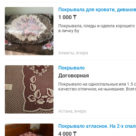
Покрывала для кровати, дивано
1 000 ₸
Покрывала, пледы и одеяла хорошего качества Цены от 1000 тенге Размер
в личку Бу
Алматы, вчера
Покрывало
Договорная
Покрывало на односпальные или 1.5 сп
качество отличное, не нынешнее. Всего
Астана, вчера
Покрывало атласное. На 2-х спа
4 000 ₸