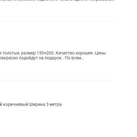
е толстые, размер 150×200. Качество хорошее. Цены
Прекрасно подойдут на подарок . По всем
Новый плед меховой , оттенок глубокий коричневый Ширина 3 метра