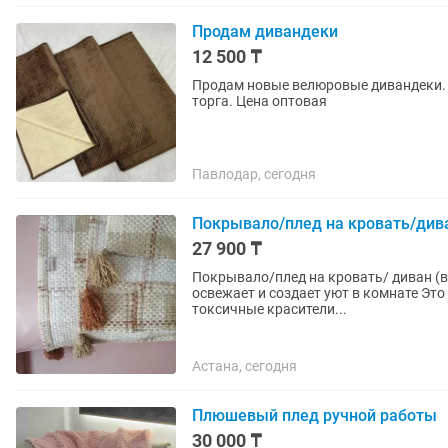
Продам дивандеки
12 500 ₸
Продам новые велюровые дивандеки. 3
торга. Цена оптовая
Павлодар, сегодня
Покрывало/плед на кровать/дива
27 900 ₸
Покрывало/плед на кровать/ диван (в комплекте
освежает и создает уют в комнате Это Не китайские дешевые пледы, которые могут содержать
токсичные красители...
Астана, сегодня
Плюшевый плед ручной работы
30 000 ₸