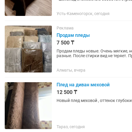
намного выше в...
Усть-Каменогорск, сегодня
Реклама
Продам пледы
7 500 ₸
Продам пледы новые. Очень мягкие, н
разные. После стирки вид не теряет. 
интересующимся вопросам пишите,...
Алматы, вчера
Плед на диван меховой
12 500 ₸
Тараз, сегодня