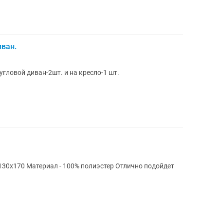
иван.
угловой диван-2шт. и на кресло-1 шт.
 130х170 Материал - 100% полиэстер Отлично подойдет