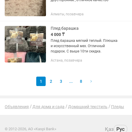
двустороннее , отличное качество
Алматы, позавчера
Плед барашка
4 000 ₸
Плед барашка мягкий теплый. Плюшка
и искусственный мех. Отличный
подарок. С выше 10ти скидка.
Астана, позавчера
1
2
3
...
8
Объявления
Для дома и сада
Домашний текстиль
Пледы
Қаз
Рус
© 2012-2026, АО «Kaspi Bank»