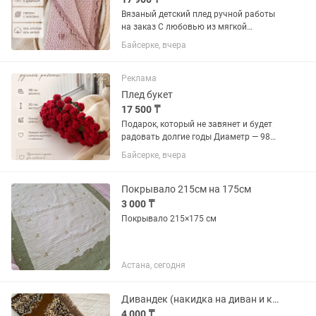
Вязаный детский плед ручной работы
на заказ С любовью из мягкой
хлопковой пряжи. Нежный, приятный к
Байсерке, вчера
телу и уютный. Подойдет для выписки,
прогулок, коляски, кроватки и
фотосессий. Размер: 90×90...
Реклама
Плед букет
17 500 ₸
Подарок, который не завянет и будет
радовать долгие годы Диаметр — 98
см Высота букета — 50 см Состав: 55%
Байсерке, вчера
хлопок, 45% полиакрил Полностью
ручная работа Каждая петля связана
вручную с любовью и...
Покрывало 215см на 175см
3 000 ₸
Покрывало 215×175 см
Астана, сегодня
Дивандек (накидка на диван и кресла)
4 000 ₸