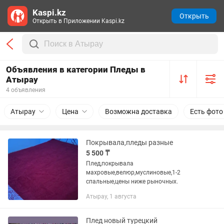
Kaspi.kz
Открыть
Открыть в Приложении Kaspi.kz
Объявления в категории Пледы в
Атырау
4 объявления
Атырау
Цена
Возможна доставка
Есть фото
Покрывала,пледы разные
5 500 ₸
Плед,покрывала
махровые,велюр,муслиновые,1-2
спальные,цены ниже рыночных.
Атырау, 1 августа
Плед новый турецкий