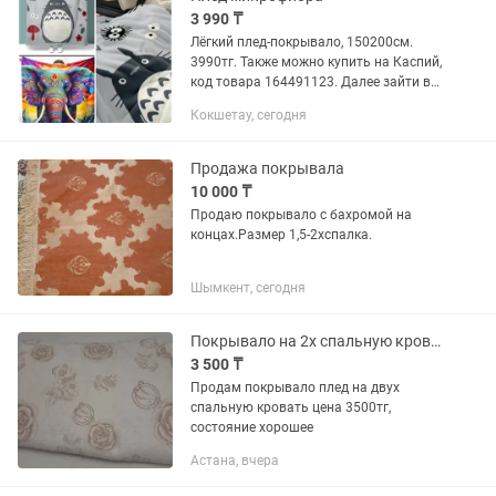
3 990 ₸
Лёгкий плед-покрывало, 150200см.
3990тг. Также можно купить на Каспий,
код товара 164491123. Далее зайти в
продавца и выбрать расцветку.
Кокшетау, сегодня
Продажа покрывала
10 000 ₸
Продаю покрывало с бахромой на
концах.Размер 1,5-2хспалка.
Шымкент, сегодня
Покрывало на 2х спальную кровать
3 500 ₸
Продам покрывало плед на двух
спальную кровать цена 3500тг,
состояние хорошее
Астана, вчера