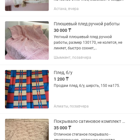
уют в комнате Это Не китайские
Астана, вчера
дешевые пледы, которые могут
содержать токсичные красители...
Плюшевый плед ручной работы
30 000 ₸
Уютный плюшевый плед ручной
работы, размер 130170, не колется, не
линяет, быстро сохнет,
гипоаллергенный. Связан из турецкой
Шымкент, позавчера
пряжи
Плед, б/у
1 200 ₸
Продам плед, б/у, шерсть, 150 на175.
Алматы, позавчера
Покрывало сатиновое комплект - стеганое, двустороннее
35 000 ₸
Отличное стеганое покрывало -