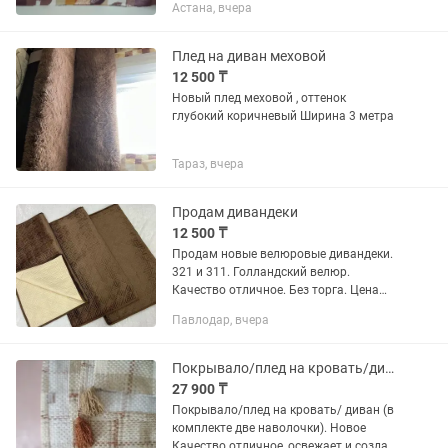
Астана, вчера
Плед на диван меховой
12 500 ₸
Новый плед меховой , оттенок
глубокий коричневый Ширина 3 метра
Тараз, вчера
Продам дивандеки
12 500 ₸
Продам новые велюровые дивандеки.
321 и 311. Голландский велюр.
Качество отличное. Без торга. Цена
оптовая
Павлодар, вчера
Покрывало/плед на кровать/диван (в комплекте 2 наволочки). Новое.
27 900 ₸
Покрывало/плед на кровать/ диван (в
комплекте две наволочки). Новое
Качество отличное, освежает и создает