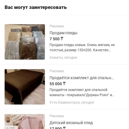
Вас могут заинтересовать
Реклама
Продам пледы
7 500 ₸
Продам пледы новые. Очень мягкие, не
толстые, размер 150×200. Качество
хорошее. Цены разные. После стирки
Алматы, сегодня
вид не теряет. Прекрасно подойдут на
подарок . По всем интересующимся
вопросам пишите,...
Реклама
Продаётся комплект для спальной комнаты-покрывало ДОРИАН Роял и шторы
55 000 ₸
Продаётся комплект для спальной
комнаты - покрывало"Дориан Роял" и
шторы (blackout) цвет - шоколад
Усть-Каменогорск, сегодня
стоимостью 55000тенге (реальная
стоимость подобного только одного
покрывала намного выше в...
Реклама
Детский вязаный плед
17 900 ₸