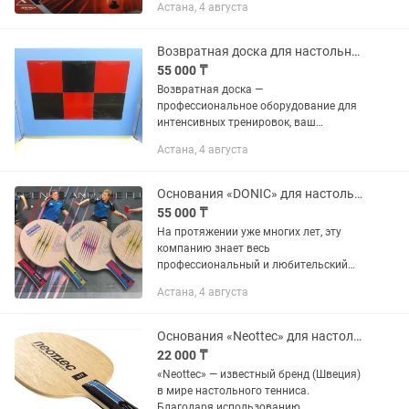
Астана, 4 августа
крепления. Зажимы с системой
быстрой фиксации. Идеально подходит
для...
Возвратная доска для настольного тенниса
55 000 ₸
Возвратная доска —
профессиональное оборудование для
интенсивных тренировок, ваш
незаменимый партнер, который
Астана, 4 августа
позволит значительно улучшить
технику вашей игры и физическую
подготовку. Идеально...
Основания «DONIC» для настольного тенниса в ассортименте
55 000 ₸
На протяжении уже многих лет, эту
компанию знает весь
профессиональный и любительский
мир настольного тенниса! Имена
Астана, 4 августа
спортсменов, которые играли и
завоевывали свои титулы инвентарем
этой компании,...
Основания «Neottec» для настольного тенниса в ассортименте...
22 000 ₸
«Neottec» — известный бренд (Швеция)
в мире настольного тенниса.
Благодаря использованию