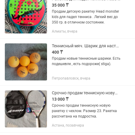
35 000 ₸
Продам детскую ракетку Head monster
kids для падел тенниса . Легкий вес до
350 гр. в отличном состоянии.
Алматы, вчера
Теннисный мяч. Шарик для настольного тенниса.
400 ₸
Продам новые теннисные шарики. Есть
подешевле , есть подороже( stiga).
Петропавловск, вчера
Срочно продам теннисную новую ракетку с чехлом
13 000 ₸
Срочно продам теннисную новую
ракетку с чехлом. Размер 23. Ракетка
рассчитана на подростка.
Астана, позавчера