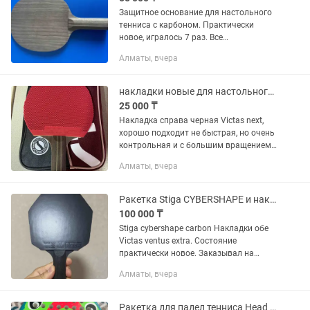
Защитное основание для настольного
тенниса с карбоном. Практически
новое, игралось 7 раз. Все
понравилось, скорость, контроль,
Алматы, вчера
вибрация в ручку. Хорошо играется в
защитном стиле с контраатками и...
накладки новые для настольного тенниса Victas Next и Victas Curl P1
25 000 ₸
Накладка справа черная Victas next,
хорошо подходит не быстрая, но очень
контрольная и с большим вращением,
преимущественно для защиты 20000 тг
Алматы, вчера
Накладка слева красная шипы
длинные толщина губки 1.5...
Ракетка Stiga CYBERSHAPE и накладки Victas
100 000 ₸
Stiga cybershape carbon Накладки обе
Victas ventus extra. Состояние
практически новое. Заказывал на
официальном сайте. Обмен и торг не
Алматы, вчера
интересен. Пишите в приложении.
Отвечаю на сообщения.
Ракетка для падел тенниса Head monster kids