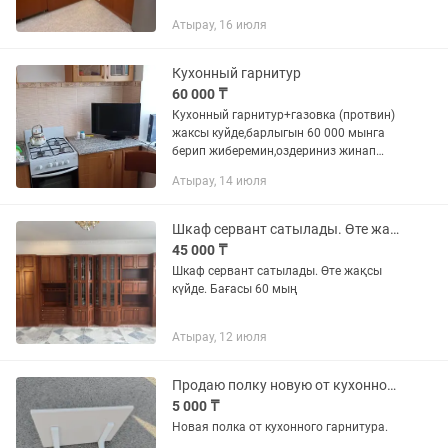
Атырау, 16 июля
Кухонный гарнитур
60 000 ₸
Кухонный гарнитур+газовка (протвин)
жаксы куйде,барлыгын 60 000 мынга
берип жиберемин,оздериниз жинап
алып кетерсиздер,доставка жок
Атырау, 14 июля
Шкаф сервант сатылады. Өте жақсы ұсталынған.
45 000 ₸
Шкаф сервант сатылады. Өте жақсы
күйде. Бағасы 60 мың
Атырау, 12 июля
Продаю полку новую от кухонного гарнитура
5 000 ₸
Новая полка от кухонного гарнитура.