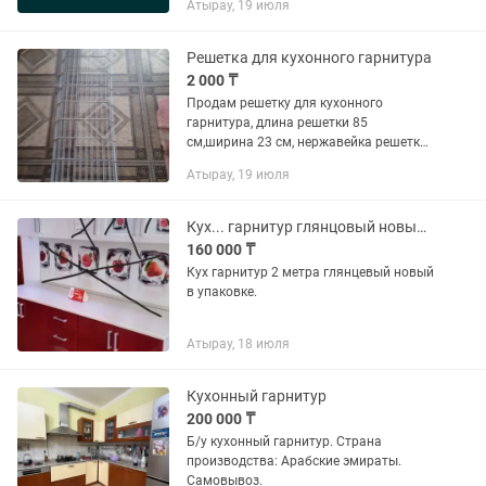
Атырау, 19 июля
Решетка для кухонного гарнитура
2 000 ₸
Продам решетку для кухонного
гарнитура, длина решетки 85
см,ширина 23 см, нержавейка решетки
длина 55,2см ширина 28 см другая 25
Атырау, 19 июля
см , район жилгородок конечная
остановка есть .
Кух... гарнитур глянцовый новыйв упаковке 2 метра
160 000 ₸
Кух гарнитур 2 метра глянцевый новый
в упаковке.
Атырау, 18 июля
Кухонный гарнитур
200 000 ₸
Б/у кухонный гарнитур. Страна
производства: Арабские эмираты.
Самовывоз.