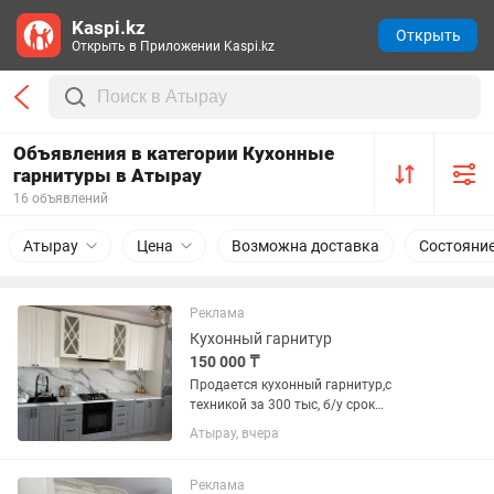
Kaspi.kz
Открыть
Открыть в Приложении Kaspi.kz
Объявления в категории Кухонные
гарнитуры в Атырау
16 объявлений
Атырау
Цена
Возможна доставка
Состояни
Реклама
Кухонный гарнитур
150 000 ₸
Продается кухонный гарнитур,с
техникой за 300 тыс, б/у срок
использования 2 года, торг
Атырау, вчера
имеется,самовывоз
Реклама