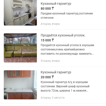
Куханный гарнитур
80 000 ₸
Продам кухонный гарнитур,состояние
отличное
Атырау, вчера
Продаётся кухонный уголок.
15 000 ₸
Продаётся кухонный уголок в хорошем
состоянии,очень крепкий,можно
поставить по разному,надо заменить
поверхность можно кожей или любым
Атырау, вчера
материалом.
Кухонный гарнитур
20 000 ₸
Кухонный гарнитур б/у, в хорошем
состоянии. Верхний шкаф кухонный
высота 72см, ширина 1 м.нижняя
высота 84см, ширина 1 м. Цена 20
Атырау, 3 августа
тысяч, звонить