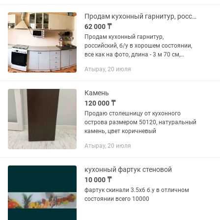
Продам кухонный гарнитур, российский, б/у в хорошем состоянии
62 000 ₸
Продам кухонный гарнитур,
российский, б/у в хорошем состоянии,
все как на фото, длина - 3 м 70 см,
ширина - 60 см, высота нижних шкафов
Атырау, 20 июля
- 86 см, высота верхних шкафов - 60 см,
мойка - 80 см, ВАШИ...
Камень
120 000 ₸
Продаю столешницу от кухонного
острова размером 50120, натуральный
камень, цвет коричневый
Атырау, 20 июля
кухонный фартук стеновой
10 000 ₸
фартук скинали 3.5х6 б.у в отличном
состоянии всего 10000