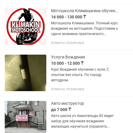
Мотошкола Климашкина обучение вождению на мотоцикле
16 000 - 130 000 ₸
Мотошкола Климашкина. Полный курс
вождения на мотоцикле. Подготовим к
сдаче экзамена практического
вождения в АвтоЦОН . Наши
Алматы, позавчера
преимущества: -собственная закрытая
территория; -индивидуальный подход
к...
Услуги Вождения
10 000 - 12 000 ₸
Курс Вождения обучение с нуля, С
опытом без опыта. По городу
автодром.
Алматы, позавчера
Авто инструктор
до 7 000 ₸
Авто школа ул Амангельды 85 ведет
набор для обучения вождению
желающих научиться управлять
транспортным средством с