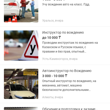
Учу вождение авто на класс. Пдд.
Уральск, вчера
Инструктор по вождению
до 10 000 ₸
Проводим инструктаж по вождению на
Казахском и Русском языках, с
правами и без прав, опытный
инструктор на специально
Усть-Каменогорск, вчера
оборудованном авто марки Део Матиз,
коробка автомат, 90мин - 10000тг.
Более...
Автоинструктор по Вождению
3 000 - 10 000 ₸
Опытный инструктор по вождению, на
механика, автомат, машина
безопасности дополнительными
педалями, для вашей безопасности,
Алматы, вчера
научит вас всем необходимым
навыкам вождения. ГОТОВЛЮ К
ПРАКТИЧЕСКИМ...
Обучение и подготовка к экзаменам. Инструктор по вождению. Автоинструктор