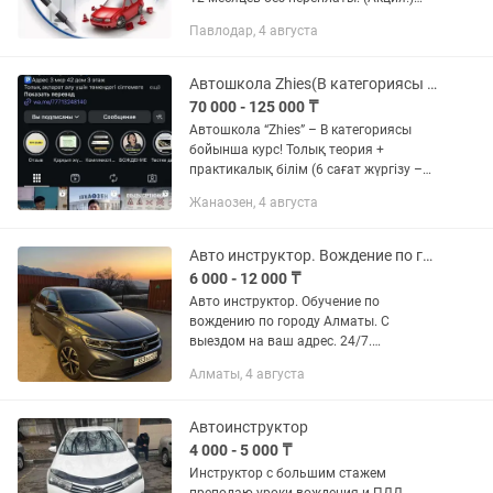
Действие по всему Казахстану Срок
Павлодар, 4 августа
действия Сертификата об обучении — 2
года Подробные ответы на все
вопросы...
Автошкола Zhies(B категориясы бойынша курс, курс категории B )
70 000 - 125 000 ₸
Автошкола “Zhies” – B категориясы
бойынша курс! Толық теория +
практикалық білім (6 сағат жүргізу –
100 000 ₸) Автошкола “Zhies” – курс
Жанаозен, 4 августа
категории B! Полный курс теория +
практика (6 часов вождения –...
Авто инструктор. Вождение по городу Алматы
6 000 - 12 000 ₸
Авто инструктор. Обучение по
вождению по городу Алматы. С
выездом на ваш адрес. 24/7.
Фольксваген Поло 2022 Автомат. С
Алматы, 4 августа
педалью. Опыт работы 7 лет
Автоинструктор
4 000 - 5 000 ₸
Инструктор с большим стажем