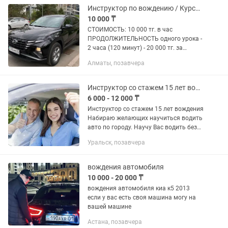
класса...
Инструктор по вождению / Курсы вождения / АвтоИнструктор
10 000 ₸
СТОИМОСТЬ: 10 000 тг. в час
ПРОДОЛЖИТЕЛЬНОСТЬ одного урока -
2 часа (120 минут) - 20 000 тг. за
занятие Доп педаль установлена Авто:
Алматы, позавчера
- Hyundai Tucson, 2023 года на
автомате; - Kia Seltos, 2023 года...
Инструктор со стажем 15 лет вождения.
6 000 - 12 000 ₸
Инструктор со стажем 15 лет вождения
Набираю желающих научиться водить
авто по городу. Научу Вас водить без
страха, с уверенностью,
Уральск, позавчера
перестраиваться и парковаться.
Отработаем парковку, перестроение,...
вождения автомобиля
10 000 - 20 000 ₸
вождения автомобиля киа к5 2013
если у вас есть своя машина могу на
вашей машине
Астана, позавчера