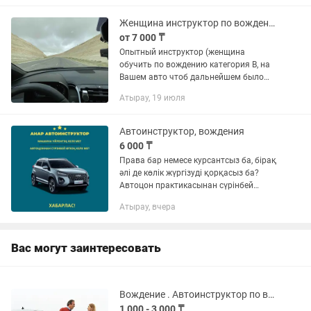
работы.
Женщина инструктор по вождению для прекрасных дам
от 7 000 ₸
Опытный инструктор (женщина
обучить по вождению категория В, на
Вашем авто чтоб дальнейшем было
легко ездить за рулем. Минимум от 2-х
Атырау, 19 июля
часов и выше беру на занятие. Только
для женского пола Все инфо...
Автоинструктор, вождения
6 000 ₸
Права бар немесе курсантсыз ба, бірақ
әлі де көлік жүргізуді қорқасыз ба?
Автоцон практикасынан сүрінбей
өткіңіз келе ме? Категория В Артқа
Атырау, вчера
парковка Параллель парковка 90°
градуста жүруді...
Вас могут заинтересовать
Вождение . Автоинструктор по вождению. И ПДД. В краткий срок
1 000 - 3 000 ₸