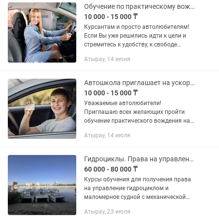
Обучение по практическому вождению на механике.
10 000 - 15 000 ₸
Курсантам и просто автолюбителям!
Если Вы уже решились идти к цели и
стремитесь к удобству, к свободе
передвижения, независимости от
Атырау, 14 июня
общественного транспорта и его
расписания, а также возможность...
Автошкола приглашает на ускоренное обучение на все категории
10 000 - 15 000 ₸
Уважаемые автолюбители!
Приглашаю всех желающих пройти
обучение практического вождения на
оборудованных учебных автомобилях
Атырау, 14 июля
с опытными инструкторами по городу,
как с "правами", так и без “прав...
Гидроциклы. Права на управление гидроциклом. Курсы
60 000 - 80 000 ₸
Курсы обучения для получения права
на управление гидроциклом и
маломерное судной с механической
установкой. Срок обучения 1 месяцев
Атырау, 23 июля
онлайн дистанционно без отрыва от