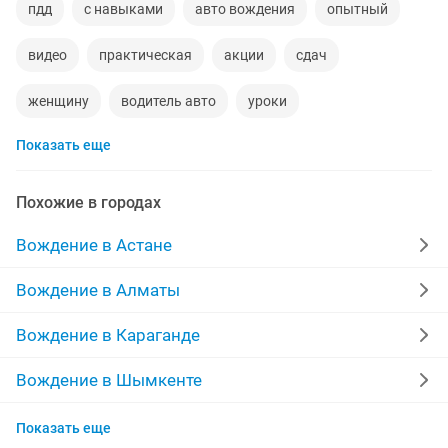
пдд
с навыками
авто вождения
опытный
видео
практическая
акции
сдач
женщину
водитель авто
уроки
Показать еще
казахский язык
оплат
удостоверение
уроки языка
уровень
обучение русскому языку
Похожие в городах
набор
свидетельство
20 тенге
авто
Вождение в Астане
5 класс
курсы языков
обучение языку
Вождение в Алматы
дорожный
русский курс
курсы русского языка
Вождение в Караганде
обратный
работа на час
каспий ред
Вождение в Шымкенте
Вождение в Усть-Каменогорске
спецтехника
курсы казахского языка
Показать еще