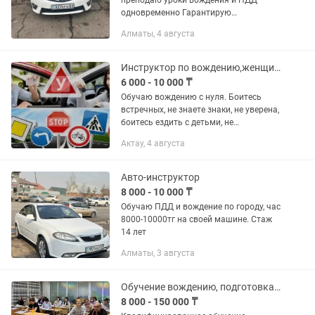
преподаю уроки вождения и ПДД
одновременно Гарантирую
качественное обучение в короткое
Алматы, 4 августа
время По городу и подготовка к
экзаменам Занятие проходит два
академ часа Один...
Инструктор по вождению,женщина обучаю на русском языке (механика, автомат)
6 000 - 10 000 ₸
Обучаю вождению с нуля. Боитесь
встречных, не знаете знаки, не уверена,
боитесь ездить с детьми, не
разбираетесь в разметках и т.п.
Актау, 4 августа
Авто-инструктор
8 000 - 10 000 ₸
Обучаю ПДД и вождение по городу, час
8000-10000тг на своей машине. Стаж
14 лет
Алматы, 3 августа
Обучение вождению, подготовка к экзамену для дальнейшей сдачи экзамена
8 000 - 150 000 ₸