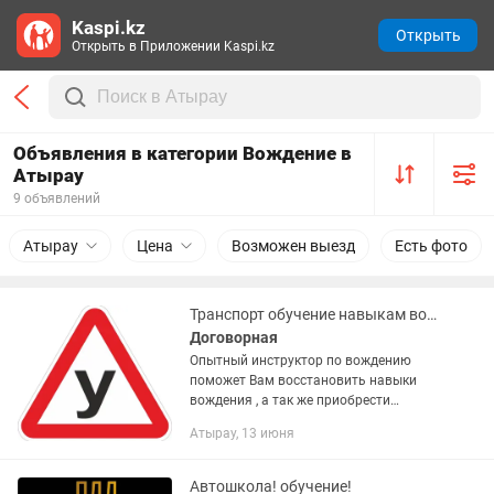
Kaspi.kz
Открыть
Открыть в Приложении Kaspi.kz
Объявления в категории Вождение в
Атырау
9 объявлений
Атырау
Цена
Возможен выезд
Есть фото
Транспорт обучение навыкам вождения
Договорная
Опытный инструктор по вождению
поможет Вам восстановить навыки
вождения , а так же приобрести
уверенность на дороге.
Атырау, 13 июня
Квалифицированный инструктор по
вождению - ваш надежный партнер!
Приветствуем...
Автошкола! обучение!