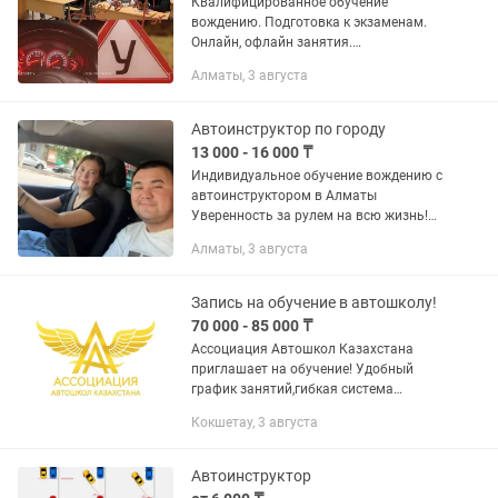
Квалифицированное обучение
вождению. Подготовка к экзаменам.
Онлайн, офлайн занятия.
Индивидуальные и групповые курсы.
Алматы, 3 августа
Вождение на спец. Автодроме
Автоинструктор по городу
13 000 - 16 000 ₸
Индивидуальное обучение вождению с
автоинструктором в Алматы
Уверенность за рулем на всю жизнь!
Сами приедем — Научись вождению
Алматы, 3 августа
легко интересно и быстро!
Современные автомобили, самые
спокойные и...
Запись на обучение в автошколу!
70 000 - 85 000 ₸
Ассоциация Автошкол Казахстана
приглашает на обучение! Удобный
график занятий,гибкая система
оплаты,опытные
Кокшетау, 3 августа
преподаватели,сертификат после
окончания курса.
Автоинструктор