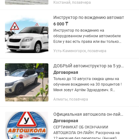
Костанай, позавчера
водитеским удостоверением и без на
механической и автоматической
коробке передач...
Инструктор по вождению автомат
6 000 ₸
Инструктор по вождению на
оборудованном учебном автомобиле
Если у вас есть права или вы только
обучаетесь или хотите обучаться
Усть-Каменогорск, позавчера
Обучение вождению с нуля и
подготовка к экзаменам. •
Практические...
ДОБРЫЙ автоинструктор за 5 ур научит вас водить с нуля по Алматы !
Договорная
Только до 10 августа скидка цены на
обучение вождению на 30 процентов !
Меня зовут Артём Эдуардович. Я
профессиональный автоинструктор с
Алматы, позавчера
опытом работы автоинструктором в
20 лет по городу Алматы !...
Официальная автошкола он-лайн в КЗ. Получение сертификата. ПДД тесты.
Договорная
СЕРТИФИКАТ ОБ ОКОНЧАНИИ
АВТОШКОЛА ОН-ЛАЙН. Рассрочка на
12 месяцев без переплаты. (Акция!)