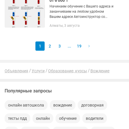
от 6 000 ₸
Начинаем обучение с Вашего адреса и
заканчиваем на любом удобном
Вашем адресе Автоинструктор со
стажем Приобретаем уверенные
Алматы, 3 августа
навыки вождения Обучаю вождению с
любого уровня на учебном авто
класса...
1
2
3
...
19
Объявления
Услуги
Образование, курсы
Вождение
Популярные запросы
онлайн автошкола
вождение
договорная
тесты пдд
онлайн
обучение
водители