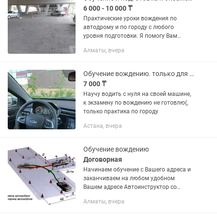
6 000 - 10 000 ₸
Практические уроки вождения по
автодрому и по городу с любого
уровня подготовки. Я помогу Вам
повысить навыки вождения после
Алматы, вчера
автошколы или получения
водительского удостоверения,
справиться с...
Обучение вождению. только для женского пола рус/каз Kaspi Red рассрочка
7 000 ₸
Научу водить с нуля на своей машине,
к экзамену по вождению не готовлю(,
только практика по городу
Астана, вчера
Обучение вождению
Договорная
Начинаем обучение с Вашего адреса и
заканчиваем на любом удобном
Вашем адресе Автоинструктор со
стажем Приобретаем уверенные
Алматы, вчера
навыки вождения Обучаю вождению с
любого уровня на учебном авто