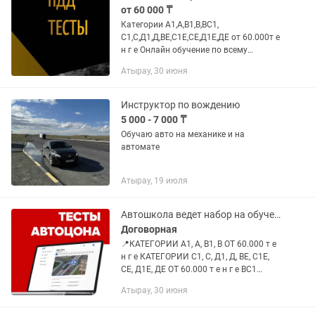
от 60 000 ₸
Категории А1,А,В1,В,ВС1,
С1,С,Д1,Д,ВЕ,С1Е,СЕ,Д1Е,ДЕ от 60.000т е
н г е Онлайн обучение по всему
Казахстану. 🚜Тракторист -машинист
Атырау, 30 июня
50.000 т е н г е 📢Перевозка опасных
грузов: Международные...
Инструктор по вождению
5 000 - 7 000 ₸
Обучаю авто на механике и на
автомате
Атырау, 19 июля
Автошкола ведет набор на обучение
Договорная
📍КАТЕГОРИИ А1, А, В1, В ОТ 60.000 т е
н г е КАТЕГОРИИ С1, С, Д1, Д, ВЕ, С1Е,
СЕ, Д1Е, ДЕ ОТ 60.000 т е н г е ВС1
70.000 т е н г е 📖 Тесты для подготовки
Атырау, 30 июня
экзамена в АВТОЦОНЕ 8.990 т е н г...