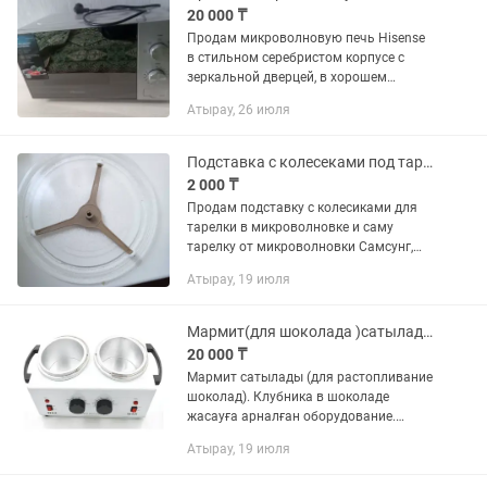
20 000 ₸
Продам микроволновую печь Hisense
в стильном серебристом корпусе с
зеркальной дверцей, в хорошем
состоянии . Полностью исправна,
Атырау, 26 июля
работает без нареканий. Удобное
механическое управление, несколько...
Подставка с колесеками под тарелку в микроволновке
2 000 ₸
Продам подставку с колесиками для
тарелки в микроволновке и саму
тарелку от микроволновки Самсунг,
район жилгородок конечная
Атырау, 19 июля
остановка, есть .
Мармит(для шоколада )сатылады. Срочно
20 000 ₸
Мармит сатылады (для растопливание
шоколад). Клубника в шоколаде
жасауға арналған оборудование.
Жағдайы жап жаңа. В упаковка. 2шт
Атырау, 19 июля
бар