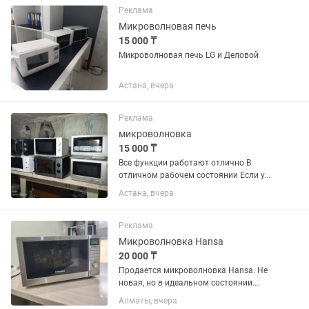
Реклама
Микроволновая печь
15 000 ₸
Микроволновая печь LG и Деловой
Астана, вчера
Реклама
микроволновка
15 000 ₸
Все функции работают отлично В
отличном рабочем состоянии Если у
вас есть нерабочая микроволновка
Астана, вчера
можете принести на обмен Мы оценим
и отминусуем от общей суммы
Находимся в районе Алем-Шапагат
Реклама
Микроволновка Hansa
20 000 ₸
Продается микроволновка Hansa. Не
новая, но в идеальном состоянии.
Современный внешний вид, цвет
Алматы, вчера
серебро. Гарантия 6 месяцев.