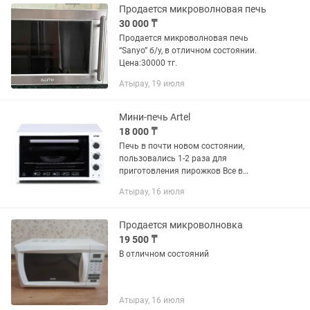
Продается микроволновая печь
30 000 ₸
Продается микроволновая печь
“Sanyo” б/у, в отличном состоянии.
Цена:30000 тг.
Атырау, 19 июля
Мини-печь Artel
18 000 ₸
Печь в почти новом состоянии,
пользовались 1-2 раза для
приготовления пирожков Все в
комплектаций, от внутренности до
Атырау, 16 июля
коробки Все работает, все включается,
имеются ножки ПИСАТЬ ИЛИ ЗВОНИТЬ
ПО НОМЕРУ...
Продается микроволновка
19 500 ₸
В отличном состояний
Атырау, 16 июля