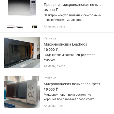
Продается микроволновая печь Hisense H20MOMS4
35 000 ₸
Электронное управление с сенсорными
переключателями делает
использование печи простым и
Алматы, вчера
интуитивным. Серебристый цвет
придаёт устройству элегантный и
современный вид, гармонично
Реклама
вписываясь в любой...
Микроволновка Leadbros
10 000 ₸
В адекватном состоянии, работает
хорошо
Алматы, вчера
Реклама
Микроволновая печь слабо греет
10 000 ₸
Микроволновая печь состояние
хорошее всё работает слабо греет
Алматы, вчера