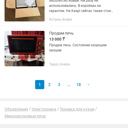
Абсолютно новые. Ни разу не
использовались. В коробках на
гарантии. На Kaspi сейчас такая стоит
27 990 тг, а я продаю по сниженной
Астана, вчера
цене 22 000 каждая. Звонить на
Продам печь
13 000 ₸
Продам печь. Состояние ххорошее
орошее
Тараз, вчера
1
2
3
...
18
Объявления
Электроника
Техника для кухни
Микроволновые печи