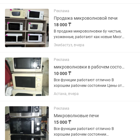
Реклама
Продажа микроволновой печи
18 000 ₸
В продаже микроволновки бу чистые,
ухоженные, работают как новые Много
разных вариантов и разные цены
Экибастуз, вчера
Реклама
микроволновки в рабочем состоянии
10 000 ₸
Все функции работают отлично В
хорошем рабочем состоянии Цены от
10000 и выше Находимся в районе
Астана, вчера
Алем-Шапагат
Реклама
Микроволновые печи
15 000 ₸
Все функции работают отлично В
хорошем рабочем состоянии