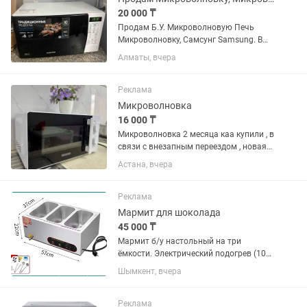
20 000 ₸
Продам Б.У. Микроволновую Печь
Микроволновку, Самсунг Samsung. В
Отличном и Полностью Рабочем
Алматы, вчера
Состоянии. Чистая, в Комплекте
Тарелка и Подставка для Тарелки.
Микроволновку Покупали Год Назад,...
Реклама
Микроволновка
16 000 ₸
Микроволновка 2 месяца каа купили , в
связи с внезапным переездом , новая
можно сказать
Астана, вчера
Реклама
Мармит для шоколада
45 000 ₸
Мармит б/у настольный на три
ёмкости. Электрический подогрев (10
режимов нагрева) Габариты 57 32
Шымкент, вчера
27см Мощность: 1500 Вт Напряжение
220 В
Реклама