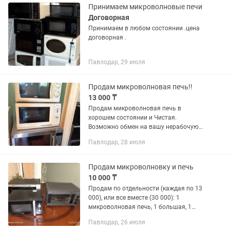
Принимаем микроволновые печи
Договорная
Принимаем в любом состоянии .цена
договорная .
Павлодар, 29 июля
Продам микроволновая печь!!
13 000 ₸
Продам микроволновая печь в
хорошем состоянии и Чистая.
Возможно обмен на вашу нерабочую
микроволновку с доплатой.
Павлодар, 28 июля
Продам микроволновку и печь
10 000 ₸
Продам по отдельности (каждая по 13
000), или все вместе (30 000): 1
микроволновая печь, 1 большая, 1
маленькая духовая печь. В большой
Павлодар, 26 июля
духовой печи верхняя нагревательная