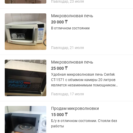
Павлодар, 23 июля
Микроволновая печь
20 000 ₸
В отличном состоянии
Павлодар, 21 июля
Микроволновая печь
25 000 ₸
Удобная микроволновая печь Centek
CT-1571 с объемом камеры 20 литров
является незаменимым помощником
на современной кухне. Прибор
Павлодар, 17 июля
выполняет задачи по приготовлению,
подогреву и размораживанию...
Продам микроволновки
15 000 ₸
Б/у в отличном состоянии. Стояли без
работы