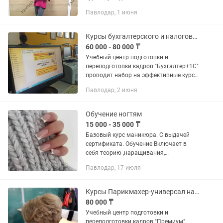
возникло желание стать бухгалтером!
Павлодар, 1 июня
⠀ Желание стать хорошим
бухгалтером! Востребованным...
Курсы бухгалтерского и налогового учета для ведения ИП, ТОО, 1С 8.3
60 000 - 80 000 ₸
Учебный центр подготовки и
переподготовки кадров "Бухгалтер+1С"
проводит набор на эффективные курсы
для начинающих бухгалтеров и
Павлодар, 2 июня
предпринимателей, которые хотят
вести бухгалтерию самостоятельно
или...
Обучение ногтям
15 000 - 35 000 ₸
Базовый курс маникюра. С выдачей
сертификата. Обучение Включает в
себя теорию ,наращивания,
Выравнивание, покрытие,
Павлодар, 17 июля
комбинированный маникюр.
Обязательно отработка каждой
техники на модели. Работа на...
Курсы Парикмахер-универсал на практике
80 000 ₸
Учебный центр подготовки и
переподготовки кадров "Премиум"