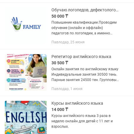
понятный способ освоить новую...
Обучаю логопедов, дефектологов, инструкторов АФК, ЛФК
50 000 ₸
Повышение квалификации.Проводим
обучение (онлайн и оффлайн)
педагогов по логопедии, а именно
"запуск речи" и сенсорной интеграции.
Павлодар, 25 июня
Репетитор английского языка
30 500 ₸
Онлайн занятия по английскому языку
Индивидуальные занятия 30500 тень.
Парные занятия 24500 тен. Групповые
занятия 18500 тен.
Павлодар, 1 июня
Курсы английского языка
14 000 ₸
Курсы английского языка 3 раза в
неделю онлайн для детей с 11 лет и
взрослых.