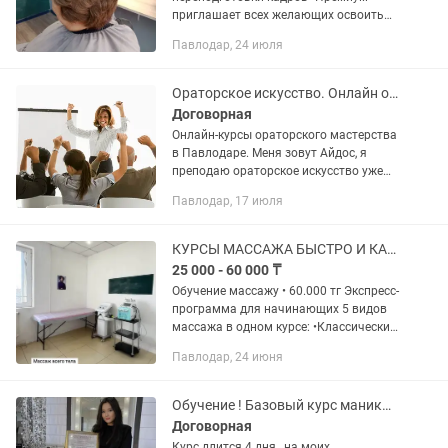
приглашает всех желающих освоить
профессию парикмахера с азов на
Павлодар, 24 июля
практике! Для обучения все
предоставляется; Большая практика
на моделях с...
Ораторское искусство. Онлайн обучение в Павлодаре
Договорная
Онлайн-курсы ораторского мастерства
в Павлодаре. Меня зовут Айдос, я
преподаю ораторское искусство уже
около 5 лет. Я научу вас четко и ясно
Павлодар, 17 июля
излагать свои мысли публично,
говорить красиво, уверенно...
КУРСЫ МАССАЖА БЫСТРО И КАЧЕСТВЕННО
25 000 - 60 000 ₸
Обучение массажу • 60.000 тг Экспресс-
программа для начинающих 5 видов
массажа в одном курсе: •Классический
массаж — основы, расслабление,
Павлодар, 24 июня
глубокая проработка •Лечебный —
работа с мышечным...
Обучение ! Базовый курс маникюра
Договорная
Курс длится 4 дня , на моих