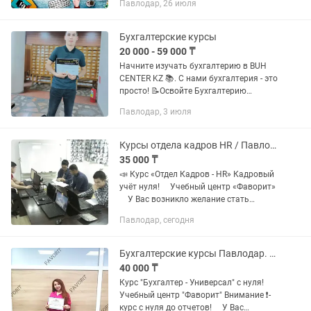
Павлодар, 26 июля
Бухгалтерские курсы
20 000 - 59 000 ₸
Начните изучать бухгалтерию в BUH
CENTER KZ 📚. С нами бухгалтерия - это
просто! 📝Освойте Бухгалтерию
доступным языком! 📌Курс - Бухгалтер
Павлодар, 3 июля
от А до Я 📋План курса - на фото Во
время обучения вы сможете...
Курсы отдела кадров HR / Павлодар
35 000 ₸
📣 Курс «Отдел Кадров - НR» Кадровый
учёт нуля! ⠀ Учебный центр «Фаворит»
⠀ У Вас возникло желание стать
кадровиком! ⠀ Желание стать
Павлодар, сегодня
хорошим кадровиком!
Востребованным специалистом в
своей...
Бухгалтерские курсы Павлодар. Бухгалтерский учет, Налоговый учет, 1С 8.3
40 000 ₸
Курс "Бухгалтер - Универсал" с нуля! ⠀
Учебный центр "Фаворит" Внимание ❗️-
курс с нуля до отчетов! ⠀ У Вас