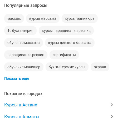
Популярные запросы
массаж
курсы массажа
курсы маникюра
1с бухгалтерия
курсы наращивания ресниц
обучение массажа
курсы детского массажа
наращивание ресниц
сертификаты
обучение маникюр
бухгалтерские курсы
охрана
Показать еще
дизайнер
ламинирование ресниц
кондитер
курсы дизайна
курсы швеи
Похожие в городах
перманентный макияж
визажист
Курсы в Астане
массаж детский
логопеды
техника безопасности
Курсы в Алматы