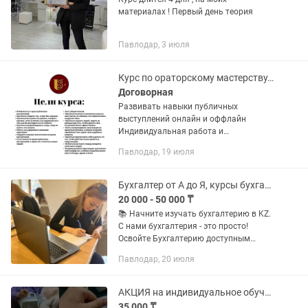
материалах ! Первый день теория
Павлодар, 3 июля
Курс по ораторскому мастерству. Индивидуально
Договорная
Развивать навыки публичных
выступлений онлайн и оффлайн
Индивидуальная работа и
корпоративный формат Голос, речь,
Павлодар, 19 июля
эмоции, программа насчитывается
индивидуально, в зависимости от
запроса. Пробное...
Бухгалтер от А до Я, курсы бухгалтерии в BUH CENTER KZ, 1С, складской учет
20 000 - 50 000 ₸
📚 Начните изучать бухгалтерию в KZ.
С нами бухгалтерия - это просто!
Освойте Бухгалтерию доступным
языком! ✔️Курс - Бухгалтер от А до Я
Павлодар, 20 июля
План курса - на фото Во время
обучения вы сможете...
АКЦИЯ на индивидуальное обучение наращиванию ресниц
35 000 ₸