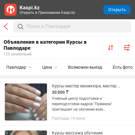
Kaspi.kz
Открыть
Открыть в Приложении Kaspi.kz
Объявления в категории Курсы в
Павлодаре
129 объявлений
Павлодар
Цена
Возможен выезд
Есть фото
Курсы мастер маникюра, мастер педикюра, мастер по наращиванию ногтей
30 000 ₸
Учебный центр подготовки и
переподготовки кадров "Премиум"
приглашает на обучение всех
желающих освоить профессию
Павлодар, 19 июня
мастера ногтевого сервиса! Для
обучения все предоставляется;
Индивидуальное...
Курсы массажа обучения