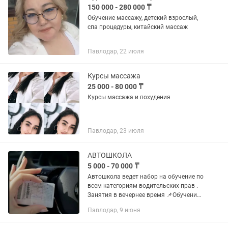
150 000 - 280 000 ₸
Обучение массажу, детский взрослый,
спа процедуры, китайский массаж
Павлодар, 22 июля
Курсы массажа
25 000 - 80 000 ₸
Курсы массажа и похудения
Павлодар, 23 июля
АВТОШКОЛА
5 000 - 70 000 ₸
Автошкола ведет набор на обучение по
всем категориям водительских прав .
Занятия в вечернее время 📌Обучение
на любую категорию в автошколе от
Павлодар, 9 июня
60.000 тенге 📖 Тесты для подготовки
экзамена в...