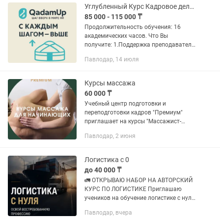
Углубленный Курс Кадровое делопроизводство с учетом последних изменений
85 000 - 115 000 ₸
Продолжительность обучения: 16
академических часов. Что Вы
получите: 1.Поддержка преподавателя
в течение 2-х месяцев после окончания
Павлодар, 14 июля
курса 2.Готовые шаблоны документов
3.Полную презентацию...
Курсы массажа
60 000 ₸
Учебный центр подготовки и
переподготовки кадров "Премиум"
приглашает на курсы "Массажист-
универсал" всех желающих освоить
Павлодар, 2 июня
новую специальность! В программе
курса: Введение в...
Логистика с 0
до 40 000 ₸
🚛 ОТКРЫВАЮ НАБОР НА АВТОРСКИЙ
КУРС ПО ЛОГИСТИКЕ Приглашаю
учеников на обучение логистике с нуля
— даже если вы никогда раньше не
Павлодар, вчера
работали в этой сфере. Если вы ищете