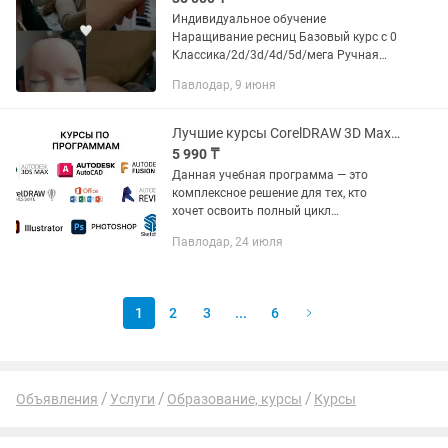
Индивидуальное обучение
Наращивание ресниц Базовый курс с 0
Классика/2d/3d/4d/5d/мега Ручная
техника+ГП +в подарок мокрый
Павлодар, 9 июня
эффект Акция длится до конца июня
Длительность курса:3 дня По
окончанию...
Лучшие курсы CorelDRAW 3D Max Revit AutoCAD Photoshop Illustrator Fusion 3
5 990 ₸
Данная учебная программа — это
комплексное решение для тех, кто
хочет освоить полный цикл
проектирования: от быстрой идеи и
Павлодар, 24 июля
чертежа до фотореалистичной
визуализации и промышленного
производства. Все...
1
2
3
...
6
Объявления
Услуги
Образование, курсы
Курсы