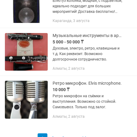
Блютуз колонка, мощная, с подсветкой,
идеально подходит для больших
мероприятий! Доставка бесплатно!
Бонусом к ней идут микрофоны!
Караганда, 3 августа
Микрофонная стойка также сдается в
аренду!
Музыкальные инструменты в аренду на фото/видео
5 000 - 50 000 ₸
Духовые, электро, ретро, клавишные и
т.д. Как реквизит. Возможно
долгосрочное сотрудничество.
Алматы, 2 августа
Ретро микрофон. Elvis microphone.
10 000 ₸
Ретро микрофон на съёмки и
выступления. Возможно со стойкой.
Самовывоз. Только под залог.
Алматы, 2 августа