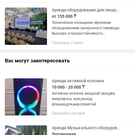
Аренда оборудования для синхронного перевода речи, интеграция в облачные ко
от 155 000 ₸
Техническое оснащение звуковым
оборудованием синхронного перевода.
Высокая отказоустойчивость
европейских систем Bosch DIS Phillips.
Павлодар, 2 июня
Еврокабины синхронного перевода,
видеосъемка с онлайн трансляцией...
Вас могут заинтересовать
Аренда активной колонки
10 000 - 20 000 ₸
Активная колонка ,мощный звук,два
микрофона, аукс,выход
флешки,для,мероприятий
Лисаковск, сегодня
Аренда Музыкального оборудования
Договорная