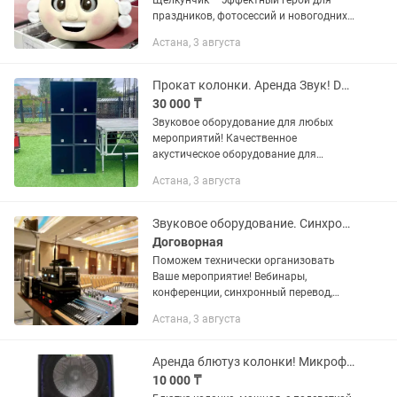
Щелкунчик – эффектный герой для
праздников, фотосессий и новогодних
мероприятий. В наличии также
Астана, 3 августа
большой выбор других образов,
включая символ следующего года –
Лошадь.
Прокат колонки. Аренда Звук! Dynacord! electro voice ! KME ! HK audio HK
30 000 ₸
Звуковое оборудование для любых
мероприятий! Качественное
акустическое оборудование для
вашего мероприятия - свадьбы, тои,
Астана, 3 августа
праздники, торжества, конференции,
семинары, презентации, тимбилдинг,...
Звуковое оборудование. Синхронный перевод, конференции
Договорная
Поможем технически организовать
Ваше мероприятие! Вебинары,
конференции, синхронный перевод,
гибридные мероприятия с синхронным
Астана, 3 августа
переводом на платформе ZOOM,
тренинги, юбилеи, корпаративы и
многое...
Аренда блютуз колонки! Микрофоны, стойка!
10 000 ₸