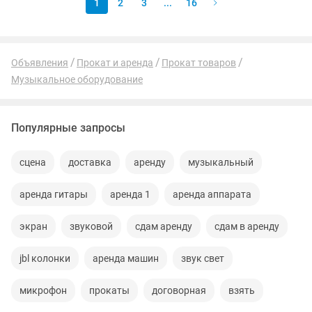
1
2
3
...
16
Объявления
Прокат и аренда
Прокат товаров
Музыкальное оборудование
Популярные запросы
сцена
доставка
аренду
музыкальный
аренда гитары
аренда 1
аренда аппарата
экран
звуковой
сдам аренду
сдам в аренду
jbl колонки
аренда машин
звук свет
микрофон
прокаты
договорная
взять