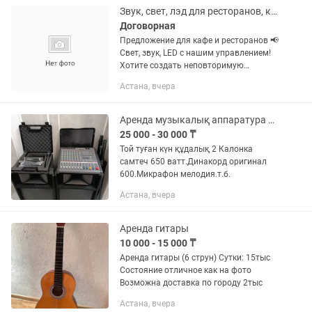
Звук, свет, лэд для ресторанов, кафе
Договорная
Предложение для кафе и ресторанов 📢
Свет, звук, LED с нашим управлением!
Хотите создать неповторимую
атмосферу в вашем заведении? Мы
Астана, вчера
предлагаем: ✅ Профессиональный
свет и звук ✅ LED-экраны и...
Аренда музыкалық аппаратура микшерный пульт
25 000 - 30 000 ₸
Той туған күн құдалық 2 Калонка
самтеч 650 ватт.Динакорд оригинал
600.Микрафон мелодия.т.б.
Астана, вчера
Аренда гитары
10 000 - 15 000 ₸
Аренда гитары (6 струн) Сутки: 15тыс
Состояние отличное как на фото
Возможна доставка по городу 2тыс
Астана, вчера