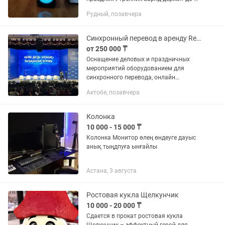
часов на аккумуляторе Звук отличный
Рудный, позавчера
Сочный бас Не сравнивать с
дешевыми колонками. 2...
Синхронный перевод в аренду RentallKz
от 250 000 ₸
Оснащение деловых и праздничных
мероприятий оборудованием для
синхронного перевода, онлайн
трансляция мероприятий с
Актобе, позавчера
видеосъемкой интеграция
многоканальная в облачные
конференции и вебстримминга.
Колонка
10 000 - 15 000 ₸
Колонка Монитор өлең өндеуге дауыс
анық тыңдпуға ынғайлы
Астана, 3 августа
Ростовая кукла Щелкунчик
10 000 - 20 000 ₸
Сдается в прокат ростовая кукла