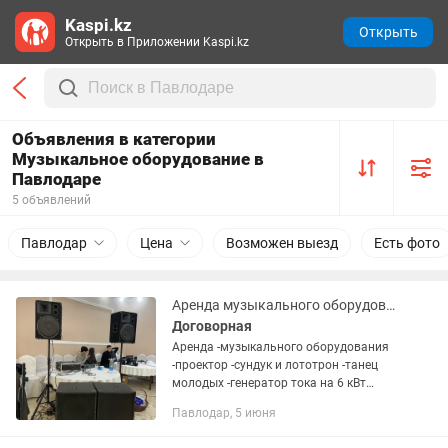
Kaspi.kz
Открыть
Открыть в Приложении Kaspi.kz
Объявления в категории
Музыкальное оборудование в
Павлодаре
5 объявлений
Павлодар
Цена
Возможен выезд
Есть фото
Аренда музыкального оборудования,проектор,тамада,светомузыка
Договорная
Аренда -музыкального оборудования
-проектор -сундук и лототрон -танец
молодых -генератор тока на 6 кВт
-Тамада -фото видео
Павлодар, 5 июня