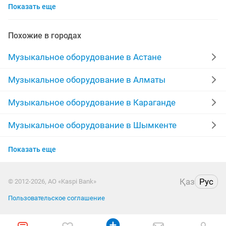
Показать еще
долгосрочная аренда
аренды дым машины
семинар
фотосессия
телефон 1000
гитара
Похожие в городах
ноутбуки бесплатно
бесплатные игры
лампа
Музыкальное оборудование в Астане
портативный
презентация
led телевизоры
Музыкальное оборудование в Алматы
торжества
дома
спортивные комплекты
Музыкальное оборудование в Караганде
220v
синтезаторы
музыку
aux
Музыкальное оборудование в Шымкенте
Музыкальное оборудование в Актобе
установка оборудования
гитара струна
Показать еще
Музыкальное оборудование в Актау
электрогитара бас
Қаз
Рус
© 2012-2026, АО «Kaspi Bank»
Музыкальное оборудование в Костанае
Пользовательское соглашение
Музыкальное оборудование в Таразе