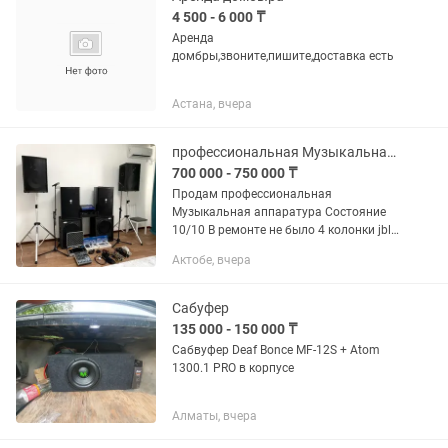
4 500 - 6 000 ₸
Аренда
домбры,звоните,пишите,доставка есть
Астана, вчера
профессиональная Музыкальная аппаратура
700 000 - 750 000 ₸
Продам профессиональная
Музыкальная аппаратура Состояние
10/10 В ремонте не было 4 колонки jbl
2 саб 1 усилитель 1 Актив пульт 1
Актобе, вчера
пассивный пульт 3 беспроводных
микрофонов 2 проводные микрофоны
2...
Сабуфер
135 000 - 150 000 ₸
Сабвуфер Deaf Bonce MF-12S + Atom
1300.1 PRO в корпусе
Алматы, вчера