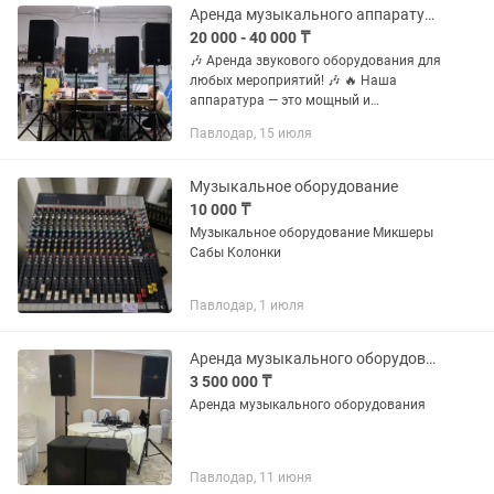
Аренда музыкального аппаратуры
20 000 - 40 000 ₸
🎶 Аренда звукового оборудования для
любых мероприятий! 🎶 🔥 Наша
аппаратура — это мощный и
качественный звук, который раскачает
Павлодар, 15 июля
любое мероприятие: свадьбу, банкет,
корпоратив или концерт. 📦 Пакеты...
Музыкальное оборудование
10 000 ₸
Музыкальное оборудование Микшеры
Сабы Колонки
Павлодар, 1 июля
Аренда музыкального оборудования в Павлодаре
3 500 000 ₸
Аренда музыкального оборудования
Павлодар, 11 июня