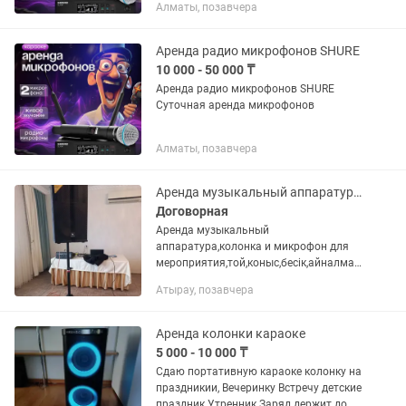
Алматы, позавчера
на будни 12 тыс Выходные дни 20%
скидка
Аренда радио микрофонов SHURE
10 000 - 50 000 ₸
Аренда радио микрофонов SHURE
Суточная аренда микрофонов
Алматы, позавчера
Аренда музыкальный аппаратура колонка,микрофон
Договорная
Аренда музыкальный
аппаратура,колонка и микрофон для
мероприятия,той,коныс,бесік,айналмақ,
садака
Атырау, позавчера
Аренда колонки караоке
5 000 - 10 000 ₸
Сдаю портативную караоке колонку на
праздникии, Вечеринку Встречу детские
праздник Утренник Заряд держит до 10