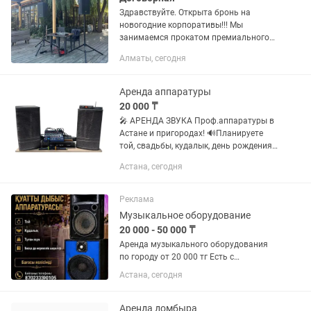
Здравствуйте. Открыта бронь на
новогодние корпоративы!!! Мы
занимаемся прокатом премиального
музыкального оборудования Electro
Алматы, сегодня
Voice. 1 - киловаттный комплект (
Electro Voice ) с 2 микрофонами (...
Аренда аппаратуры
20 000 ₸
🎤 АРЕНДА ЗВУКА Проф.аппаратуры в
Астане и пригородах! 🔊Планируете
той, свадьбы, кудалык, день рождения
или караоке в коттедже?Полный
Астана, сегодня
комплект профессионального звука
под ключ: ✅ 2 мощные колонки +...
Реклама
Музыкальное оборудование
20 000 - 50 000 ₸
Аренда музыкального оборудования
по городу от 20 000 тг Есть с
музыкантом . Есть выезд за город.
Астана, сегодня
Аренда домбыра