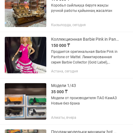
Коробьл сыйлыққа беруге жақсы
ручной работы қайыннаң жасалған
Кызылорда, сегодня
Коллекционная Barbie Pink in Pantone (Gold Label, 2011)
150 000 ₸
Продается оригинальная Barbie Pink in
Pantone от Mattel. Лимитированная
серия Barbie Collector (Gold Label),
выпуск 2011 года, Индонезия.
Астана, сегодня
Дизайнер: Линда Кяв. 💗 Уникальная
модель: платье создано из...
Модели 1/43
35 000 ₸
Модели от производителя ПАО КамАЗ
Новые без брака
Алматы, вчера
Продам модельки машинок hot wheels