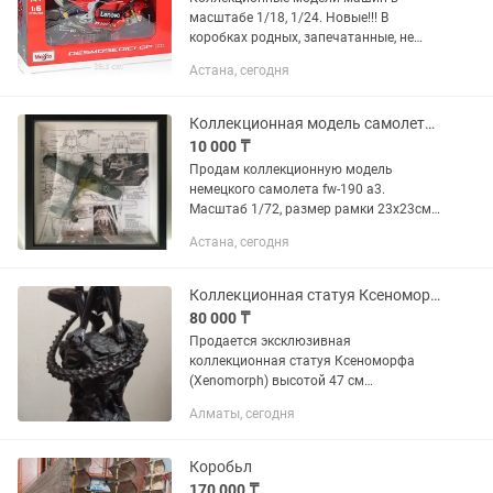
масштабе 1/18, 1/24. Новые!!! В
коробках родных, запечатанные, не
вскрытые. В наличии много разных
Астана, сегодня
моделей. Все модели установлены на
подставках с названием модели....
Коллекционная модель самолета FW-190 A3 tamiya в рамке под стеклом
10 000 ₸
Продам коллекционную модель
немецкого самолета fw-190 a3.
Масштаб 1/72, размер рамки 23х23см.
Фирма модели tamiya, окрашена их же
Астана, сегодня
красками и лаком. Оформлена в рамку
под стекло с чертежом и архивной...
Коллекционная статуя Ксеноморф, Чужой, 47 см с диорамой Ручная работа 12K
80 000 ₸
Продается эксклюзивная
коллекционная статуя Ксеноморфа
(Xenomorph) высотой 47 см
выполненная на профессиональном
Алматы, сегодня
12K 3D-принтере Elegoo Saturn 4 Ultra.
Особенности: Высочайшая
детализация...
Коробьл
170 000 ₸