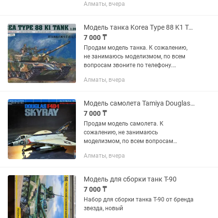
Алматы, вчера
собранная, клей и краски в комплект не
входят.
Модель танка Korea Type 88 K1 Trumpeter 1/35 сборная масштабная танк 1 35
7 000 ₸
Продам модель танка. К сожалению,
не занимаюсь моделизмом, по всем
вопросам звоните по телефону.
Полностью новая модель, не
Алматы, вчера
собранная, клей и краски в комплект не
входит.
Модель самолета Tamiya Douglas F4D-1 Skyray 1/72 сборная масштабная самолет
7 000 ₸
Продам модель самолета. К
сожалению, не занимаюсь
моделизмом, по всем вопросам
звоните по телефону. Полностью
Алматы, вчера
новая модель, не собранная, клей и
краски в комплект не входит.
Модель для сборки танк Т-90
7 000 ₸
Набор для сборки танка Т-90 от бренда
звезда, новый