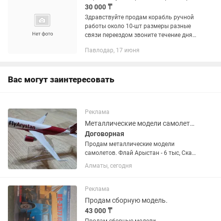
30 000 ₸
Здравствуйте продам корабль ручной
работы около 10-шт размеры разные
связи переездом звоните течение дня
забирать вечером.
Павлодар, 17 июня
Вас могут заинтересовать
Реклама
Металлические модели самолетов
Договорная
Продам металлические модели
самолетов. Флай Арыстан - 6 тыс, Скат
- 6 тыс, Эйр Астана - 4,5 тыс, самолеты
Алматы, сегодня
20 см с шассии - 5000 тг., 47 см - 20 тыс
без шасси и 25000 тг. С шасс , есть
военные...
Реклама
Продам сборную модель.
43 000 ₸