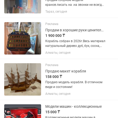
Продам сборные модели
кранов.писать на .на звонки не всегда
смогу ответить.
Тараз, сегодня
Реклама
Продам в хорошие руки ценителю исторических парусных кораблей .
1 900 000 ₸
Корабль собран в 2026г.Весь материал
натуральный дерево дуб, бук, сосна,
липа. Пушки из металла.Паруса лён,
Алматы, сегодня
такелажная оснастка крученая
ХБ.нити разного
диаметра.Масштаб:1×84.Длина:1,25м.В
Реклама
ысота...
Продаю макет корабля
158 000 ₸
Продаю модель корабля. В отличном
виде и состоянии!
Алматы, сегодня
Модели машин - коллекционные
15 000 ₸
Коллекционные модели машин в