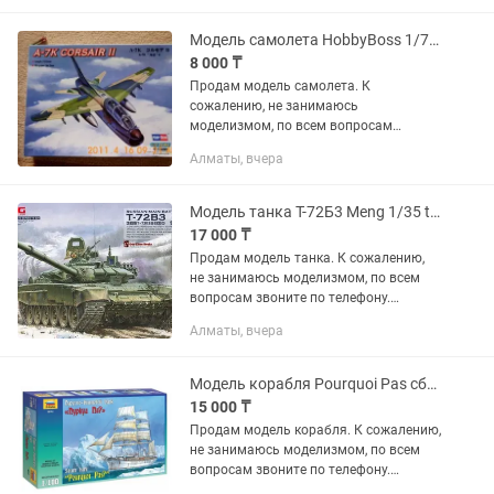
краски в комплект не входит.
Модель самолета HobbyBoss 1/72 A-7K Corsair II сборная масштабная самолет
8 000 ₸
Продам модель самолета. К
сожалению, не занимаюсь
моделизмом, по всем вопросам
звоните по телефону. Полностью
Алматы, вчера
новая модель, не собранная, клей и
краски в комплект не входит.
Модель танка Т-72Б3 Meng 1/35 ts-028 сборная масштабная танк масштаб менг
17 000 ₸
Продам модель танка. К сожалению,
не занимаюсь моделизмом, по всем
вопросам звоните по телефону.
Полностью новая модель, не
Алматы, вчера
собранная, клей и краски в комплект не
входят.
Модель корабля Pourquoi Pas сборная масштабная корабль масштаб 1/100 Звезда
15 000 ₸
Продам модель корабля. К сожалению,
не занимаюсь моделизмом, по всем
вопросам звоните по телефону.
Полностью новая модель, не