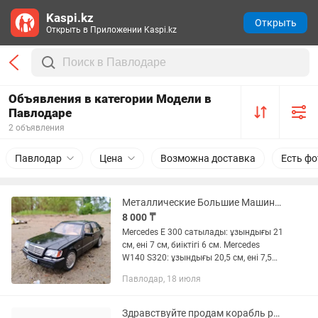
Kaspi.kz
Открыть
Открыть в Приложении Kaspi.kz
Объявления в категории Модели в
Павлодаре
2 объявления
Павлодар
Цена
Возможна доставка
Есть фо
Металлические Большие Машинки
8 000 ₸
Mercedes E 300 сатылады: ұзындығы 21
см, ені 7 см, биіктігі 6 см. Mercedes
W140 S320: ұзындығы 20,5 см, ені 7,5
см, биіктігі 6 см. Автокөліктердің
Павлодар, 18 июля
инерциялық механизмі, резеңке
дөңгелектері,...
Здравствуйте продам корабль ручной работы