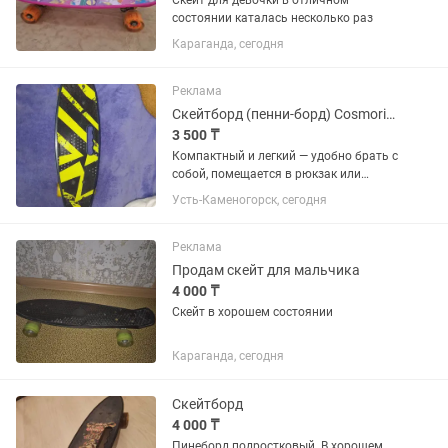
Скейт для девочки в отличном
состоянии каталась несколько раз
Караганда, сегодня
Реклама
Скейтборд (пенни-борд) Cosmoride стиль и комфорт в одном!
3 500 ₸
Компактный и легкий — удобно брать с
собой, помещается в рюкзак или
багажник. Яркий дизайн — эффектный
Усть-Каменогорск, сегодня
желто-черный принт притягивает
внимание и выглядит современно.
Прочная дека — устойчивая,...
Реклама
Продам скейт для мальчика
4 000 ₸
Скейт в хорошем состоянии
Караганда, сегодня
Скейтборд
4 000 ₸
Пинеборд подростковый. В хорошем