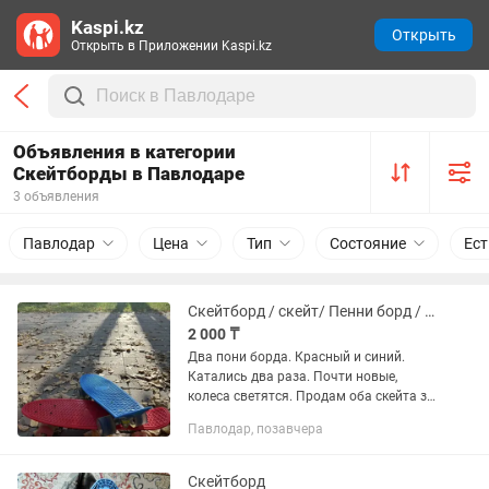
Kaspi.kz
Открыть
Открыть в Приложении Kaspi.kz
Объявления в категории
Скейтборды в Павлодаре
3 объявления
Павлодар
Цена
Тип
Состояние
Ест
Скейтборд / скейт/ Пенни борд / пенниборд синий и красный , почти новые
2 000 ₸
Два пони борда. Красный и синий.
Катались два раза. Почти новые,
колеса светятся. Продам оба скейта за
4000. Если по отдельности то за 3000
Павлодар, позавчера
Можете написать на :
Скейтборд