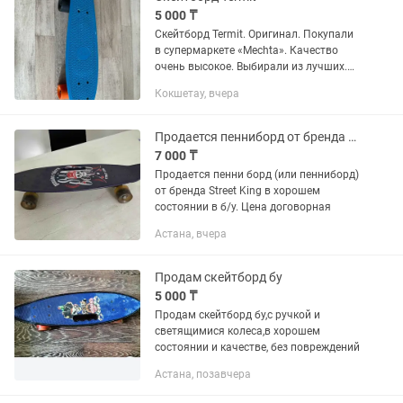
5 000 ₸
Скейтборд Termit. Оригинал. Покупали
в супермаркете «Mechta». Качество
очень высокое. Выбирали из лучших.
Продаем, потому что выросли. Почти
Кокшетау, вчера
не пользовались.
Продается пенниборд от бренда Street King в хорошем состоянии (ценадоговор)
7 000 ₸
Продается пенни борд (или пенниборд)
от бренда Street King в хорошем
состоянии в б/у. Цена договорная
Астана, вчера
Продам скейтборд бу
5 000 ₸
Продам скейтборд бу,с ручкой и
светящимися колеса,в хорошем
состоянии и качестве, без повреждений
Астана, позавчера