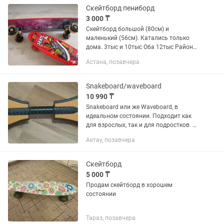
Скейтборд пениборд
3 000 ₸
Скейтборд большой (80см) и
маленький (56см). Катались только
дома. 3тыс и 10тыс Оба 12тыс Район
золотого ключика
Астана, позавчера
Snakeboard/waveboard
10 990 ₸
Snakeboard или же Waveboard, в
идеальном состоянии. Подходит как
для взрослых, так и для подростков. Не
для маленьких детей. Также, в профиле
Актау, позавчера
много наборов лего
Скейтборд
5 000 ₸
Продам скейтборд в хорошем
состоянии
Тараз, позавчера