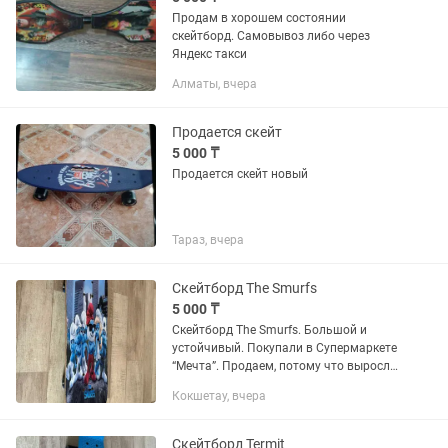
Продам в хорошем состоянии
скейтборд. Самовывоз либо через
Яндекс такси
Алматы, вчера
Продается скейт
5 000 ₸
Продается скейт новый
Тараз, вчера
Скейтборд The Smurfs
5 000 ₸
Скейтборд The Smurfs. Большой и
устойчивый. Покупали в Супермаркете
“Мечта”. Продаем, потому что выросли.
Почти не пользовались. Выбирали из
Кокшетау, вчера
лучших. Качество очень высокое.
Скейтборд Termit