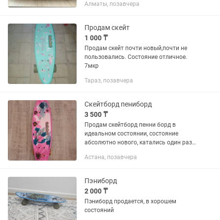
Алматы, позавчера
Продам скейт
1 000 ₸
Продам скейт почти новый,почти не
пользовались. Состояние отличное.
7мкр
Тараз, позавчера
Скейтборд пениборд
3 500 ₸
Продам скейтборд пенни борд в
идеальном состоянии, состояние
абсолютно нового, катались один раз.
Самовывоз улица Иманбаева 5
Астана, позавчера
Пэниборд
2 000 ₸
Пэниборд продается, в хорошем
состояний