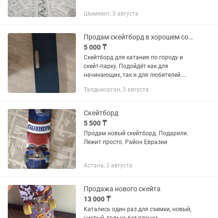
Шымкент, 3 августа
Продам скейтборд в хорошем состоянии
5 000 ₸
Скейтборд для катания по городу и
скейт-парку. Подойдёт как для
начинающих, так и для любителей.
Хорошее состояние Прочная дека
Талдыкорган, 3 августа
Удобный и манёвренный Готов к
использованию Причина продажи: не...
Скейтборд
5 500 ₸
Продам новый скейтборд. Подарили.
Лежит просто. Район Евразии
Астана, 3 августа
Продажа нового скейта
13 000 ₸
Катались один раз для съемки, новый,