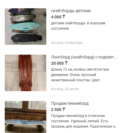
скейтборды детские
4 000 ₸
детские скейтборды. в хорошем
состоянии
Астана, позавчера
Лонгборд (скейтборд) с подсветкой и сумкой
20 000 ₸
Длина 72 см, колёса святятся при
движении. Очень прочный
качественный пластик. Цвет
оранжевый (при другом освещении
Астана, 30 июля
красный). В комплекте с новой
спортивной сумкой Termit.
Продам пенниборд
2 500 ₸
Продам пенниборд в отличном
состоянии. Удобный, легкий. Есть
прорезь для ношения. Практически не
пользовались.