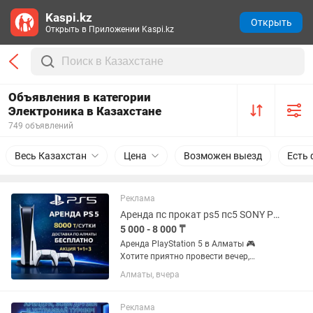
Kaspi.kz
Открыть
Открыть в Приложении Kaspi.kz
Объявления в категории
Электроника в Казахстане
749 объявлений
Весь Казахстан
Цена
Возможен выезд
Есть 
Реклама
Аренда пс прокат ps5 пс5 SONY PlayStation сони плейстейшн на дом
5 000 - 8 000 ₸
Аренда PlayStation 5 в Алматы 🎮
Хотите приятно провести вечер,
устроить игровой марафон или
Алматы, вчера
порадовать гостей? Предлагаем
аренду PlayStation 5 — удобно, быстро
и с большим выбором игр ✨
Реклама