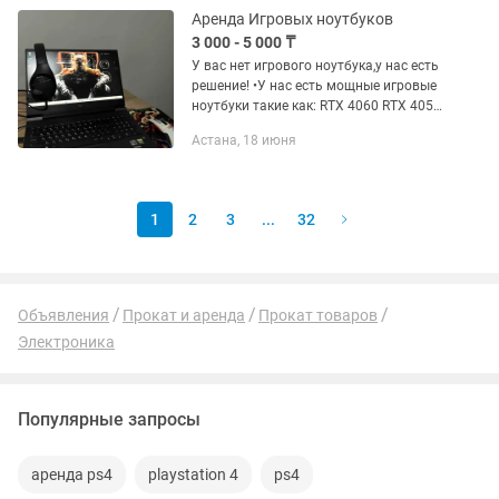
Аренда Игровых ноутбуков
3 000 - 5 000 ₸
У вас нет игрового ноутбука,у нас есть
решение! •У нас есть мощные игровые
ноутбуки такие как: RTX 4060 RTX 4050
RTX 3050 •Вы можете играть такие
Астана, 18 июня
игры как: [CS2,Valorant,DOTA 2,GTA...
1
2
3
...
32
Объявления
Прокат и аренда
Прокат товаров
Электроника
Популярные запросы
аренда ps4
playstation 4
ps4