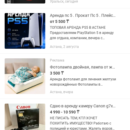
Уральск, сегодня
байлайды,байлауды шешуді және
компьютерді ауыстыруды
қолдамайды.Интернет-кафе...
Аренда пс 5 . Прокат Пс 5 . Плейстейшн 5 аренда . Аренда PlayStation 5
от 5 500 ₸
ТОПОВАЯ АРЕНДА PS5 В АСТАНЕ
Предоставляем PlayStation 5 в аренду
для отдыха, компании, вечера с
друзьями или выходных. Цены: •
Астана, 2 августа
Будние дни — 5500 тг • Выходные —
7500 тг Акция: • 2+1 В...
Реклама
Фотолампа двойная, лампа от желтушки,желтуха , Phillips
3 500 ₸
Аренда фотоламп для лечения желтухи
новорождённых Фотолампы в
наличии: ОФТН-03 (люлька) 5дн -
Астана, вчера
3.500тг/сутки ОФТН-420 (штатив) 5дн -
3.500тг/сутки Кювез — 1 000 тг/сутки,
минимум 7 суток Philips...
Сдаю в аренду камеру Canon g7x mark 3
4 990 - 10 590 ₸
НЕ ПИСАТЬ ТЕМ, КТЛ ХОЧЕТ
ПОХИТИТЬ ИМУЩЕСТВО! Работаю с
полицией и юристами. Жалеть воров