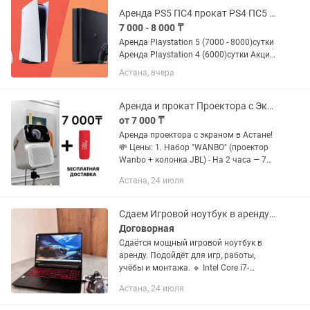
Аренда PS5 ПС4 прокат PS4 ПС5 Playstation на дом
7 000 - 8 000 ₸
Аренда Playstation 5 (7000 - 8000)сутки
Аренда Playstation 4 (6000)сутки Акция
Ps5 2+1 16000 Предоставим любую
Астана, вчера
игру доступную на консолях, но при
заказе заранее, достаточно
заказывать за один...
Аренда и прокат Проектора с Экраном и колонкой | Бесплатная доставка
от 7 000 ₸
Аренда проектора с экраном в Астане!
💸 Цены: 1. Набор "WANBO" (проектор
Wanbo + колонка JBL) - На 2 часа — 7
000 тг - На 4 часа — 8 000 тг - На ночь
Астана, 24 июля
(с 21:00 до 12:00) — 8 000 тг - На сутки
— 9 000...
Сдаем Игровой ноутбук в аренду Acer Nitro i7/16GB/GTX 1650, прокат ноутов
Договорная
Сдаётся мощный игровой ноутбук в
аренду. Подойдёт для игр, работы,
учёбы и монтажа. 🔹 Intel Core i7-
10750H (6 ядер, 12 потоков) 🔹 16 GB
Астана, 24 июля
ОЗУ 🔹 SSD 512 GB 🔹 NVIDIA GeForce
GTX 1650 4GB 🔹 Быстрая...