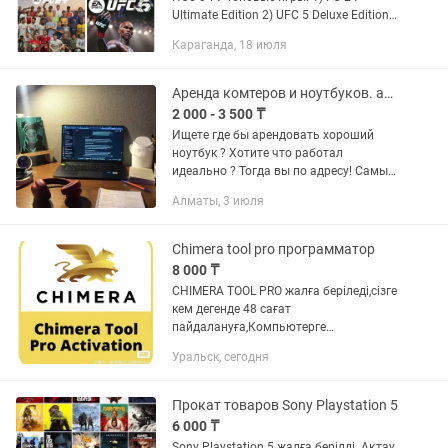
Ultimate Edition 2) UFC 5 Deluxe Edition
3) Mortal Kombat 1 Premium Edition 4)
Караганда, 18 июля
GTA 5 Premium Edition 5) Injustice 2 6)
God Of War...
Аренда комтеров и ноутбуков. аренда ноут asus/dell/lenovo. Прокат ноутбука
2 000 - 3 500 ₸
Ищете где бы арендовать хороший
ноутбук ? Хотите что работал
идеально ? Тогда вы по адресу! Самые
лучшие ноутбуки только у нас Все
Алматы, 3 июля
ноутбуки чистим обслуживаем
вовремя На каждом ноуте есть все...
Chimera tool pro программатор
8 000 ₸
CHIMERA TOOL PRO жалға беріледі,сізге
кем дегенде 48 сағат
пайдалануға,Компьютерге
байлау,Компьютерді ауыстыру мүмкін
Уральск, сегодня
емес. Компьютер міндетті түрде
қалыпты болуы керек,үстел
компьютері,ноутбук...
Прокат товаров Sony Playstation 5
6 000 ₸
Sony Playstation 5 жалға берілді. Ақтау