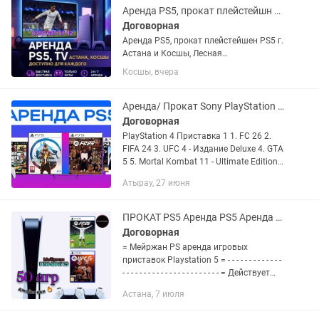
Стоимость...
Аренда PS5, прокат плейстейшн PS5, телевизор, TV, аренда плейстейшн PS5
Договорная
Аренда PS5, прокат плейстейшен PS5 г.
Астана и Косшы, Лесная
поляна,Тайтобе 🎮FIFA 26, 25
Косшы, вчера
обновлённый состав (на двоих) 🎮NHL
26 (на двоих) 🎮MK 11(на двоих) 🎮UFC
5 (на двоих) 🎮GTA V...
Аренда/ Прокат Sony PlayStation 4 Ps4/Sony PlayStation 5 Ps 5
Договорная
PlayStation 4 Приставка 1 1. FC 26 2.
FIFA 24 3. UFC 4 - Издание Deluxe 4. GTA
5 5. Mortal Kombat 11 - Ultimate Edition
(полный) 6. It Takes Two 7. Minecraft 8.
Атырау, 27 июня
Injustice 2 - Legendary Edition...
ПРОКАТ PS5 Аренда PS5 Аренда PS5 ТВ UFC аренда джойстиков
Договорная
= Мейржан PS аренда игровых
приставок Рlaystаtion 5 = - - - - - - - - - - - - -
- - - - - - - - - - - - - - - - - - - - - - - = Действует
Акция 2 + 1 = - - - - - - - - - - - - - - - - - - - - - -...
Астана, 7 июля