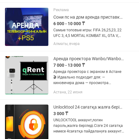
диагональ 48 Доп джойстик 2000тг
Для постоянных...
Реклама
Сони пс на дом аренда приставки пс 5 пс 4 sony PlayStation 5аренда тв и пс
6 000 - 10 000 ₸
Самые топовые игры: FIFA 26,25,23, 22
UFC 3, 4,5 MORTAL KOMBAT XL, GTA V,
NFS, Tekken Call of Duty WWI и т д
Алматы, вчера
Аренда телевизора 3000-4000 тгo
Звонить по номеру +oo Самые
выгодные АКЦИИ: 2+1...
Аренда проектора Wanbo/WanboPlus в Астане [БЕСПЛАТНАЯ ДОСТАВКА]
7 000 - 13 000 ₸
Аренда проектора с экраном в Астане
🎬 Идеально подходит для: —
киновечера дома — просмотра
фильмов и сериалов — отдыха с
Астана, 22 июня
друзьями и семьёй 📺 В проекторе уже
есть: — Кинопоиск (с подпиской ✔️) —...
Unlocktool 24 сағатқа жалға беріледі
3 000 ₸
UNLOCKTOOL аккаунт,логин
пароль,жалға беріледі.Сізге 24 сағатқа
немесе 4сағатқа пайдалануға аккаунт
беріледі, компьютерге