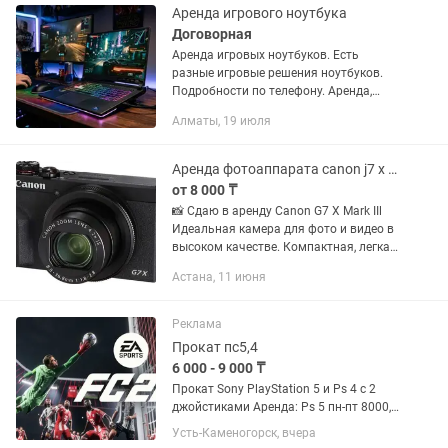
Аренда игрового ноутбука
Договорная
Аренда игровых ноутбуков. Есть
разные игровые решения ноутбуков.
Подробности по телефону. Аренда,
прокат, офисные, игровые, офис, игры,
Алматы, 19 июля
моноблок, монитор, видеокарта,
процессор, плейстейшн, пс, ps,...
Аренда фотоаппарата canon j7 x mark lll
от 8 000 ₸
📸 Сдаю в аренду Canon G7 X Mark IIl
Идеальная камера для фото и видео в
высоком качестве. Компактная, легкая,
с удобным управлением и отличной
Астана, 11 июня
стабилизацией. Подойдет для съемки
влога, путешествий,...
Реклама
Прокат пс5,4
6 000 - 9 000 ₸
Прокат Sony PlayStation 5 и Ps 4 с 2
джойстиками Аренда: Ps 5 пн-пт 8000,
пт-вскр 9000 Ps 4 пн-пт 6000, пт-вскр
Усть-Каменогорск, вчера
7000 Аренда телевизора 5000