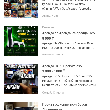
қаласы бойынша тегін жеткізу 30-
ойыны A Way Out Assassin's creed
Одиссея Astro playroom Battlefield 1 Call
Актау, 7 июня
of duty black ops 3 Call of duty modern
warfare...
Реклама
Аренда пс Аренда Ps аренда Пс5 аренда ps5 аренда ps 5 аренда PlayStation
8 000 ₸
Аренда PlayStation 5 в Алматы 🎮 🔥
PS5 — 8 000 тг/сутки 🚗 Бесплатная
доставка по Алматы 🎁 При аренде на
Алматы, вчера
2 суток — 3-и сутки бесплатно! САМАЯ
БОЛЬШАЯ КОЛЛЕКЦИЯ ИГР ТОЛЬКО У
НАС!!! 🔥🔥🔥 1. FIFA 26...
Аренда ПС 5 Прокат PS5
3 000 - 6 000 ₸
Аренда ПС 5 Прокат PS 5 Сони PS5
PlayStation 5 плейстейшн Доставка
Бесплатно! У Нас Самые свежие игры
ФИФА 25 ЮФС 5 Mortal combat 1 GTA 5
Семей, 13 июня
А так же есть игры на прохождение
Resident evil village...
Прокат офисных ноутбуков
Договорная