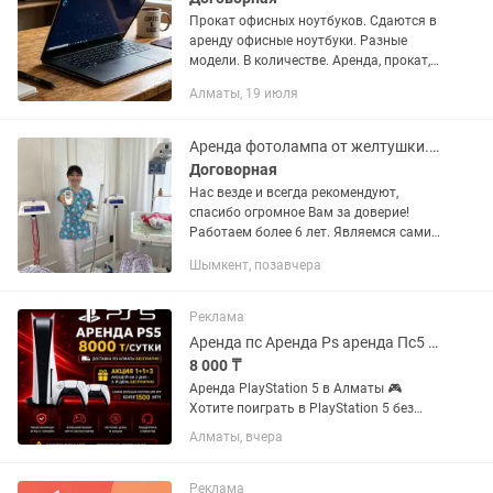
Прокат офисных ноутбуков. Сдаются в
аренду офисные ноутбуки. Разные
модели. В количестве. Аренда, прокат,
офисные, игровые, офис, игры,
Алматы, 19 июля
моноблок, монитор, видеокарта,
процессор, плейстейшн, пс, ps,...
Аренда фотолампа от желтушки. Прокат фото лампы. Билирубин. Тест. Билитест.
Договорная
Нас везде и всегда рекомендуют,
спасибо огромное Вам за доверие!
Работаем более 6 лет. Являемся сами
врачами с высшим медицинским
Шымкент, позавчера
образованием! Аренда Кювез люлька
стационарная лампа на стойке...
Реклама
Аренда пс Аренда Ps аренда Пс5 аренда ps5 аренда ps 5 аренда PlayStation
8 000 ₸
Аренда PlayStation 5 в Алматы 🎮
Хотите поиграть в PlayStation 5 без
покупки консоли? Предлагаем аренду
Алматы, вчера
PS5 с бесплатной доставкой по
Алматы! 💰 Стоимость аренды: •
PlayStation 5 — 8 000 тг/сутки 🚗...
Реклама