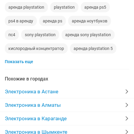
аренда playstation
playstation
аренда ps5
ps4 в аренду
аренда ps
аренда ноутбуков
пс4
sony playstation
аренда sony playstation
кислородный концентратор
аренда playstation 5
Показать еще
аренда телевизоров
лампа от желтушки
ps 5 аренда
фотолампа
playstation 4 аренда
Похожие в городах
ps 4
прокат sony playstation 4
Электроника в Астане
прокат sony playstation
фотолампа от желтушки
Электроника в Алматы
аренда
аренда компьютеров
3 2 1
Электроника в Караганде
sony playstation 4
прокат playstation4
Электроника в Шымкенте