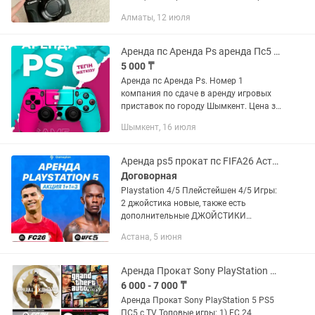
не буду! Остальным порядочным -
Алматы, 12 июля
хороших съемок! Аренда
фотоаппарата Цена: на 5 часов- 5990тг
на 12 часов-...
Аренда пс Аренда Ps аренда Пс5 аренда ps5 аренда ps 5 аренда PlayStation
5 000 ₸
Аренда пс Аренда Ps. Номер 1
компания по сдаче в аренду игровых
приставок по городу Шымкент. Цена за
PlayStation 4 4990тг за весь комплект с
Шымкент, 16 июля
играми на 1 день. Акция 2 дня за
5990тг . Доставка...
Аренда ps5 прокат пс FIFA26 Астана
Договорная
Playstation 4/5 Плейстейшен 4/5 Игры:
2 джойстика новые, также есть
дополнительные ДЖОЙСТИКИ
Доставка бесплатная 60 игр Доставка
Астана, 5 июня
ТВ PlayStation 5 Плейстейшен 5 ПС5
FC26 ( НОВИНКА) FIFA 25 UFC 4,5 GTA...
Аренда Прокат Sony PlayStation 5, PS5, ПС5, TV, ТВ
6 000 - 7 000 ₸
Аренда Прокат Sony PlayStation 5 PS5
ПС5 с TV Топовые игры: 1) FC 24