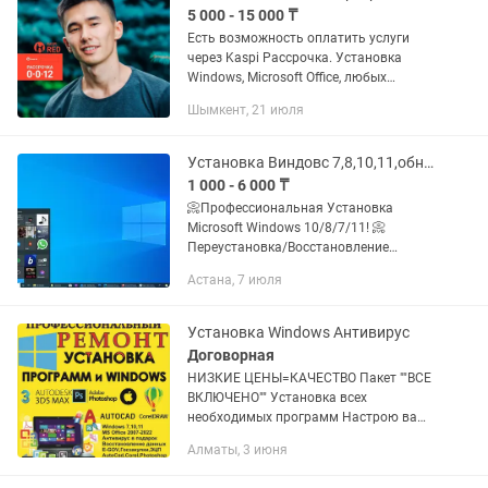
5 000 - 15 000 ₸
Есть возможность оплатить услуги
через Kaspi Рассрочка. Установка
Windows, Microsoft Office, любых
программ, драйверов, антивирусов.
Шымкент, 21 июля
Возможна удаленная установка
программ через TeamViewer или Any...
Установка Виндовс 7,8,10,11,обновления,услуги программиста!
1 000 - 6 000 ₸
📀Профессиональная Установка
Microsoft Windows 10/8/7/11! 📀
Переустановка/Восстановление
Windows! 📀Установка всех драйверов
Астана, 7 июля
для корректной работы ноутбука и
компьютера! 📀Установка
антивирусной...
Установка Windows Антивирус
Договорная
НИЗКИЕ ЦЕНЫ=КАЧЕСТВО Пакет ""ВСЕ
ВКЛЮЧЕНО"" Установка всех
необходимых программ Настрою ваш
новый ноутбук или компьютер
Алматы, 3 июня
БЕСПЛАТНЫЙ ВЫЕЗД на дом или офис
--Установка Windows XP, 7, 8,...