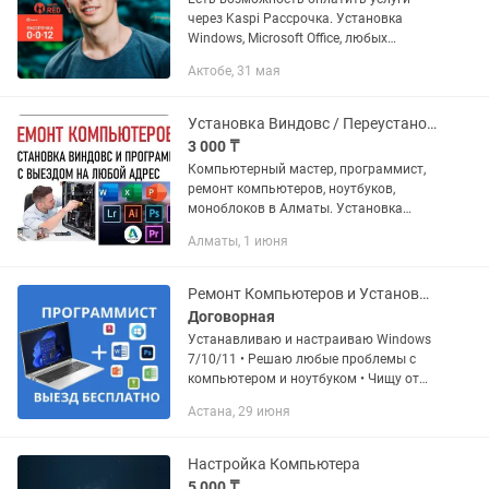
через Kaspi Рассрочка. Установка
Windows, Microsoft Office, любых
программ, драйверов, антивирусов.
Актобе, 31 мая
Возможна удаленная установка
программ через TeamViewer или Any...
Установка Виндовс / Переустановка Windows Программист с выездом.
3 000 ₸
Компьютерный мастер, программист,
ремонт компьютеров, ноутбуков,
моноблоков в Алматы. Установка
Windows, программ, антивирусов,
Алматы, 1 июня
драйверов. Настройка и обслуживание
оборудования! Купили новый...
Ремонт Компьютеров и Установка Виндовс Программы
Договорная
Устанавливаю и настраиваю Windows
7/10/11 • Решаю любые проблемы с
компьютером и ноутбуком • Чищу от
вирусов, оптимизирую работу системы
Астана, 29 июня
• Настрою интернет, принтеры, Wi-Fi,
программы • Удаленная...
Настройка Компьютера
5 000 ₸