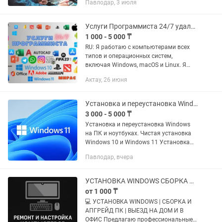
Павлодар, 3 июля
работу! Опыт работы в сфере IT более
20 лет. Регулярные курсы...
Услуги Программиста 24/7 удаленно (word, ворд , office ,windows, игры)
1 000 - 5 000 ₸
RU: Я работаю с компьютерами всех
типов и операционных систем,
включая Windows, macOS и Linux. Я
могу установить и активировать
Актау, 26 июня
любые программы, включая
стандартные офисные пакеты,
графические...
Установка и переустановка Windows на ПК и ноутбуках
3 000 - 5 000 ₸
Установка и переустановка Windows
на ПК и ноутбуках. Чистая установка
Windows 10 и Windows 11 Установка
необходимых драйверов Настройка
Павлодар, вчера
системы после установки Сохранение
личных файлов (по...
УСТАНОВКА WINDOWS СБОРКА И АПГРЕЙД ПК ВЫЕЗД НА ДОМ И В ОФИС
от 1 000 ₸
💻 УСТАНОВКА WINDOWS | СБОРКА И
АПГРЕЙД ПК | ВЫЕЗД НА ДОМ И В
ОФИС Предлагаю профессиональные