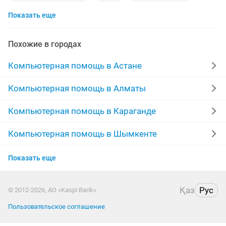
Показать еще
антивирус
компьютер ноутбук
чистка ноутбуков
ремонт пк
windows 7 ноутбук
3d max
Похожие в городах
программисты
установка windows 10
Компьютерная помощь в Астане
установка 1с
установка программ на компьютер
Компьютерная помощь в Алматы
windows компьютер
роутер алтел
windows 10
Компьютерная помощь в Караганде
установка антивируса
компьютер выезд
Компьютерная помощь в Шымкенте
Компьютерная помощь в Усть-Каменогорске
windows office
переустановка windows
драйвер
Показать еще
Компьютерная помощь в Актобе
microsoft windows
госзакупки
Қаз
Рус
© 2012-2026, АО «Kaspi Bank»
Компьютерная помощь в Актау
ремонт компьютеров ноутбуков
установка office
Пользовательское соглашение
Компьютерная помощь в Таразе
сборка пк
переустановка
установка драйверов