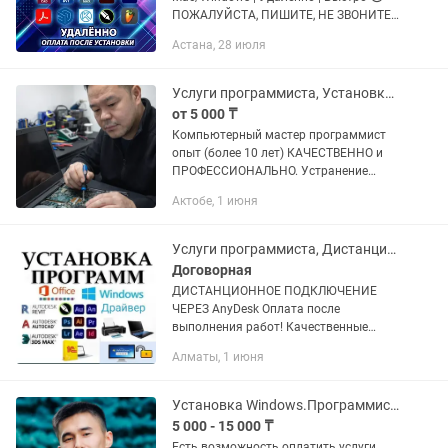
ПОЖАЛУЙСТА, ПИШИТЕ, НЕ ЗВОНИТЕ.
Часто на заказах, телефон на
Астана, 28 июля
беззвучном. Для быстрой связи
пишите или здесь в чате. 👋 Доброго
времени суток!...
Услуги программиста, Установка программ
от 5 000 ₸
Компьютерный мастер программист
опыт (более 10 лет) КАЧЕСТВЕННО и
ПРОФЕССИОНАЛЬНО. Устранение
любых проблем с Вашим компьютером
Актобе, 1 июня
/ ноутбуком. НИЗКИЕ цены, БЫСТРЫЙ
выезд. БЕЗ ВЫХОДНЫХ. - Делаем...
Услуги программиста, Дистанционно, Восстановление данных!
Договорная
ДИСТАНЦИОННОЕ ПОДКЛЮЧЕНИЕ
ЧЕРЕЗ AnyDesk Оплата после
выполнения работ! Качественные
услуги ! • Полный спектор услуг читать
Алматы, 1 июня
ниже ! • ГАРАНТИЯ НА ВСЕ УСЛУГИ! •
ПОСТОЯННАЯ ПОДДЕРЖКА КЛИЕНТОВ
! •...
Установка Windows.Программист Виндоус Офис Ворд Office Автокад 3D Max
5 000 - 15 000 ₸
Есть возможность оплатить услуги