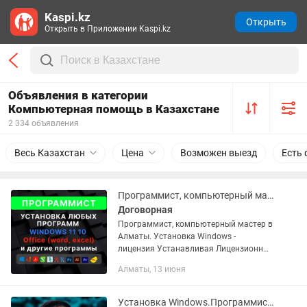
Kaspi.kz
Открыть
Открыть в Приложении Kaspi.kz
Объявления в категории
Компьютерная помощь в Казахстане
2 334 объявления
Весь Казахстан
Цена
Возможен выезд
Есть 
Программист, компьютерный мастер. Установка программ Windows 11 10 в Алматы
Договорная
Программист, компьютерный мастер в
Алматы. Установка Windows -
лицензия Устанавливая Лицензионный
Windows у нас Вы не теряете гарантию
Алматы, 13 июня
от магазина (используем только
оригинальный Windows) Опыт...
Установка Windows.Программист Виндоус Офис Ворд Office Автокад 3D Max