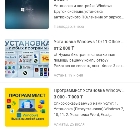
Установка и настройка Windows
Другой системы, установка
антивирусного ПО/лечение от вирусов,
помощь в покупке/апгрейде техники,
Павлодар, вчера
установка и настройка
дополнительного оборудования
Установка Windows 10/11 Office Гарантия (Выезд или Удаленно)
от 2 000 ₸
💻 Нужна быстрая и качественная
помощь вашему компьютеру?
Работаю на совесть, опыт более 3 лет!
Установлю Windows, настрою
Астана, 19 июня
программы и оптимизирую систему
так, чтобы ваш ноутбук или ПК
«летал». 🔥...
Программист Установка Windows Microsoft Office Антивирус ремонт ПК Ноутбук
3 000 - 7 000 ₸
Список оказываемых нами услуг: 1.
Установка (Переустановка) Windows 7,
10, 11. 2. Установка Word, Excel,
PowerPoint (Microsoft Office). 3.
Алматы, 25 июля
Установка Антивирусного
Программного Обеспечения ESET,...