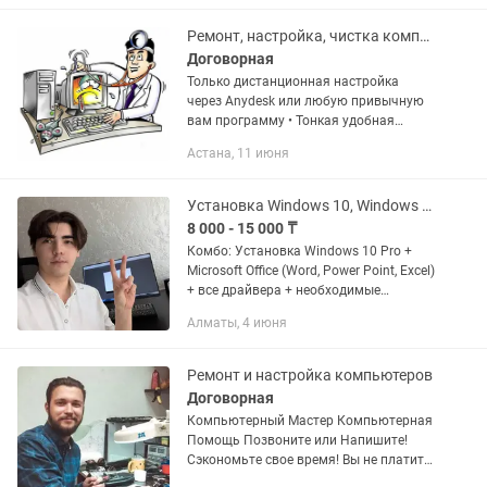
(активирован, без лицензии) ...
Ремонт, настройка, чистка компьютеров, ноутбуков. Возможно удаленно.
Договорная
Только дистанционная настройка
через Anydesk или любую привычную
вам программу • Тонкая удобная
настройка, установка Windows
Астана, 11 июня
7/8/10/11 с сохранениемм
информации • Замена Windows
7/8/10/11 на любую...
Установка Windows 10, Windows 11, Microsoft Office и других программ
8 000 - 15 000 ₸
Комбо: Установка Windows 10 Pro +
Microsoft Office (Word, Power Point, Excel)
+ все драйвера + необходимые
программы + антивирус + полная
Алматы, 4 июня
настройка - 13000 Установка Windows
11 Pro + Microsoft...
Ремонт и настройка компьютеров
Договорная
Компьютерный Мастер Компьютерная
Помощь Позвоните или Напишите!
Сэкономьте свое время! Вы не платите
за выезд – только за выполненную