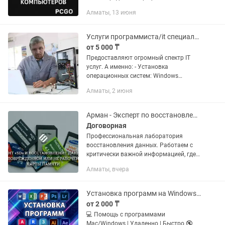
услуги по ремонту, настройке и
Алматы, 13 июня
обслуживанию компьютеров,
ноутбуков и принтеров. Работаю
быстро,...
Услуги программиста/it специалиста. Установка windows, программ
от 5 000 ₸
Предоставляют огромный спектр IT
услуг. А именно: - Установка
операционных систем: Windows
XP,7,8,10;11 - Установка антивирусов; -
Алматы, 2 июня
Установка игр; - Сборка персональных
компьютеров индивидуально; -...
Арман - Эксперт по восстановлению данных.
Договорная
Профессиональная лаборатория
восстановления данных. Работаем с
критически важной информацией, где
ошибка недопустима. Направления
Алматы, вчера
работы • Восстановление данных после
удаления и форматирования •...
Установка программ на Windows и MacOS
от 2 000 ₸
💻 Помощь с программами
Mac/Windows | Удаленно | Быстро 🔇