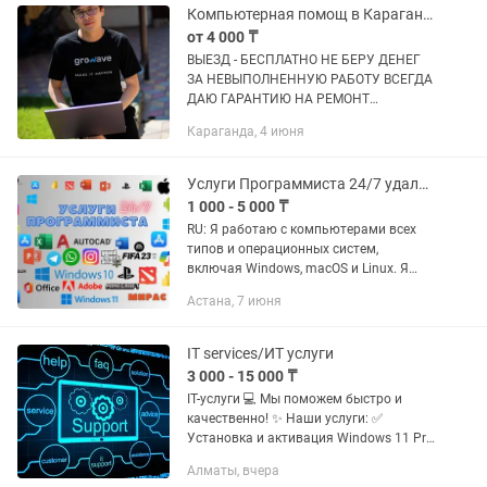
Компьютерная помощ в Караганде,Программист,Выезд
от 4 000 ₸
ВЫЕЗД - БЕСПЛАТНО НЕ БЕРУ ДЕНЕГ
ЗА НЕВЫПОЛНЕННУЮ РАБОТУ ВСЕГДА
ДАЮ ГАРАНТИЮ НА РЕМОНТ
Привлекательные Цены Решу любую
Караганда, 4 июня
проблему ошибку связанную с
компьютерной техникой Установка
Windows 7, Windows...
Услуги Программиста 24/7 удаленно (word, ворд , office ,windows)
1 000 - 5 000 ₸
RU: Я работаю с компьютерами всех
типов и операционных систем,
включая Windows, macOS и Linux. Я
могу установить и активировать
Астана, 7 июня
любые программы, включая
стандартные офисные пакеты,
графические...
IT services/ИТ услуги
3 000 - 15 000 ₸
IT-услуги 💻 Мы поможем быстро и
качественно! ✨ Наши услуги: ✅
Установка и активация Windows 11 Pro
(оригинал) ✅ Установка Microsoft Office
Алматы, вчера
✅ Установка AutoCAD 2022