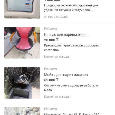
1 000 000 ₸
Продаю лазерное оборудование для
удаления татуажа и татуировок
производства Россия, качественное
Атырау, сегодня
Удаление, результат работы 100%, если
приобретете не разочаруетесь в своем
выборе!!Эта процедура имеет...
Реклама
Кресло для парикмахеров
20 000 ₸
Кресло для парикмахеров в хорошем
состоянии
Каскелен, сегодня
Реклама
Мойка для парикмахеров
65 000 ₸
Состояние очень хорошее, работали
мало
Каскелен, сегодня
Реклама
Массажный стол SL-Relax до 250 кг 96х192 см