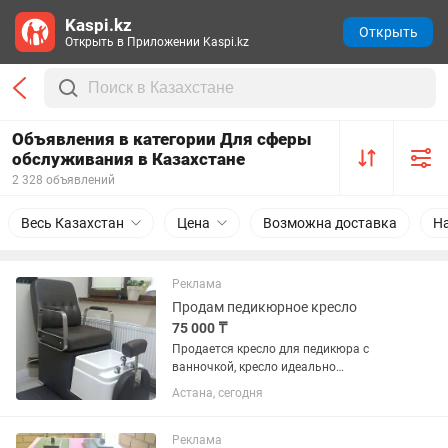
Kaspi.kz
Открыть
Открыть в Приложении Kaspi.kz
Объявления в категории Для сферы
обслуживания в Казахстане
2 328 объявлений
Весь Казахстан
Цена
Возможна доставка
Н
Реклама
Продам педикюрное кресло
75 000 ₸
Продается кресло для педикюра с
ванночкой, кресло идеально
функционирует, без царапин и изъян к
Астана, сегодня
креслу прилагается насос ,что
позволяет работать без подиума. Так
же отдельно продается лампа для
Реклама