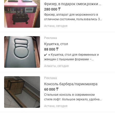
работы
Фризер, в подарок смеси,рожки и сиропы
280 000 ₸
Фризер, аппарат для мороженного в
отличном состоянии, пользовались 3
месяца (не каждый день), сам аппарат
Астана, сегодня
2025года, новый. Хороша для бизнеса,
нет трудностей в обслуживании и
работе, есть функция...
Реклама
Кушетка, стол
88 000 ₸
✔️ 🔹Кушетка, стол для беременных и
женщин с пышными формами –
комфорт без компромиссов! ✔
Алматы, сегодня
Анатомическая конструкция –
специальные вырезы-люверсы для
живота и груди позволяют удобно
Реклама
расположиться на...
Консоль барбера/парикмахера
60 000 ₸
Стильная консоль в современном
стиле лофт: большое зеркало, удобная
выдвижная тумба и прочный
Астана, сегодня
металлический каркас. Подойдёт для
барбершопа, салона красоты или