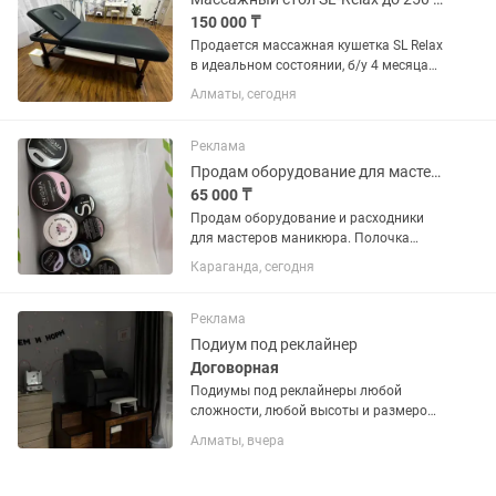
150 000 ₸
Продается массажная кушетка SL Relax
в идеальном состоянии, б/у 4 месяца
при небольшом потоке клиентов.
Алматы, сегодня
Высота регулируется, верхняя часть
мобильная, изголовье поднимается,
может подойти как для...
Реклама
Продам оборудование для мастеров маникюра
65 000 ₸
Продам оборудование и расходники
для мастеров маникюра. Полочка
подвесная для лаков- 5.000. Гель-лаки-
Караганда, сегодня
20.000. Гели моделирующие- 10.000.
Жидкость для обезжиривания
ногтей-5000. Гелевые типсы для...
Реклама
Подиум под реклайнер
Договорная
Подиумы под реклайнеры любой
сложности, любой высоты и размеров
Индивидуально под вас
Алматы, вчера