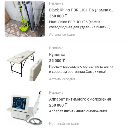
студии. — Состояние: отличное —...
Реклама
Black Rhino PDR LIGHT 6 (лампа светодиодная для удаления вмятин]
350 000 ₸
Black Rhino PDR LIGHT 6 (лампа
светодиодная для удаления вмятин], 6
полос на штативе из нержавеющей
Астана, сегодня
стали Silver Long может поднимать
плафон на 2,7метра. Состояние
новая.легкий, имеющий
Реклама
эргономичную...
Кушетка
25 000 ₸
Продам массажную складную кушетку
в хорошем состоянии.Самовывоз!
Астана, сегодня
Реклама
Аппарат интимного омоложения
250 000 ₸
Аппарат интитимного омоложения
Костанай, сегодня