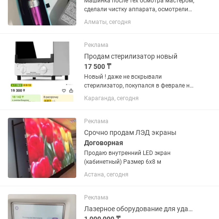
Машинка после тех осмотра мастером,
сделали чистку аппарата, осмотрели
изнутри, все рабочее Это гарантия
Алматы, сегодня
того, что она будет работать ещё долго
и радовать вас ✅Дополнительные
эксцентрики в...
Реклама
Продам стерилизатор новый
17 500 ₸
Новый ! даже не вскрывали
стерилизатор, покупался в феврале но
не пригодился. Покупала за 25.000 тг
Караганда, сегодня
продам за 17.500
Реклама
Срочно продам ЛЭД экраны
Договорная
Продаю внутренний LED экран
(кабинетный) Размер 6х8 м
Астана, сегодня
Реклама
Лазерное оборудование для удаления татуажа,российского производства