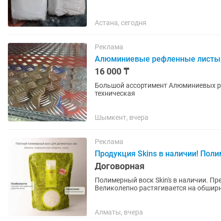
Астана, сегодня
Реклама
Алюминиевые рефленные листы, Не
16 000 ₸
Большой ассортимент Алюминиевых ри
техническая
Шымкент, вчера
Реклама
Продукция Skins в наличии! Пол
Договорная
Полимерный воск Skin's в наличии. П
Великолепно растягивается на обширн
нанесения!
Алматы, вчера