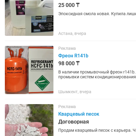
25 000 ₸
Эпоксидная смола новая. Купила лиш
Астана, вчера
Реклама
Фреон R141b
98 000 ₸
В наличии промывочный фреон r141b.
промывки систем кондиционирования 
сложные отложения.
Шымкент, вчера
Реклама
Кварцевый песок
Договорная
Продам кварцевый песок с карьера. Ч