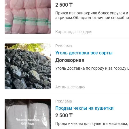
2 500 ₸
Пряжа из полиакрила более упругая 
акрилом.Обладает отличной способнос
делает ееотличным выбором для созда
Караганда, сегодня
Реклама
Уголь доставка все сорты
Договорная
Уголь доставка по городу и за город
Астана, сегодня
Реклама
Продам чехлы на кушетки
2 500 ₸
Продам чехлы для кушетки мастерам, 