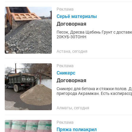
Реклама
Серьё материалы
Договорная
Песок, Дресва Щебень Грунт с доставк
20КУБ-30ТОНН
Астана, сегодня
Реклама
Сникерс
Договорная
Сникерс для бетона и стяжки полов. 
пригорода Акрамжан. Есть каспирасс
Алматы, сегодня
Реклама
Пряжа полиакрил