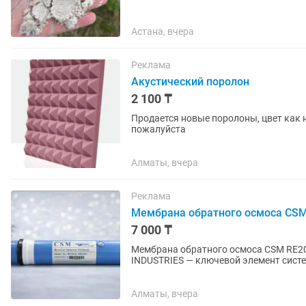
Астана, вчера
Реклама
Акустический поролон
2 100 ₸
Продается новые поролоны, цвет как 
пожалуйста
Алматы, вчера
Реклама
Мембрана обратного осмоса CS
7 000 ₸
Мембрана обратного осмоса CSM RE
INDUSTRIES — ключевой элемент систе
Обеспечивает высокую производитель
Алматы, вчера