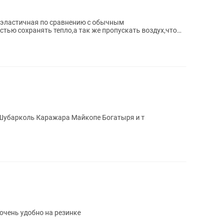
и эластичная по сравнению с обычным
тью сохранять тепло,а так же пропускать воздух,что
ния...
у Шубарколь Каражара Майкопе Богатыря и т
очень удобно на резинке