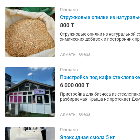
Реклама
Стружковые опилки из натураль
800 ₸
Стружковые опилки из натуральной сосны Экологически чистые сосновые о
химических добавок и посторонних примесей. Размер стружки — 12 мм Сухие,
впитывают влагу и удерживают...
Алматы, вчера
Реклама
Пристройка под кафе стеклопак
6 000 000 ₸
Пристройка для бизнеса из стеклопакета с
разбираемая Крыша не протекает Де
стройматериалы выходили на постройк
Алматы, вчера
Реклама
Эпоксидная смола 5 кг