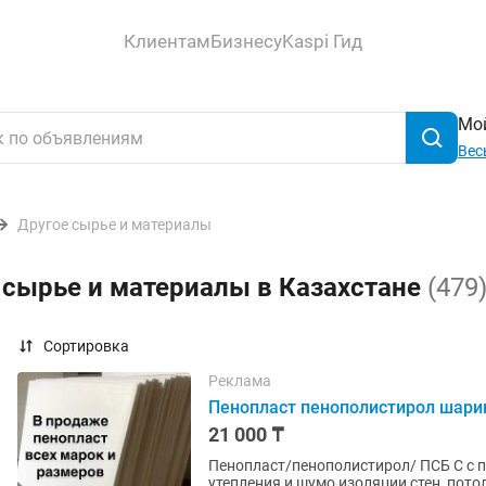
Клиентам
Бизнесу
Kaspi Гид
Мой
Вес
Другое сырье и материалы
 сырье и материалы в Казахстане
(479
Сортировка
Реклама
Пенопласт пенополистирол шари
21 000 ₸
Пенопласт/пенополистирол/ ПСБ С с 
утепления и шумо изоляции стен, пото