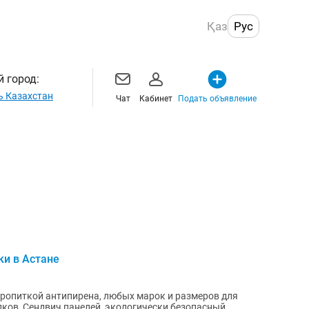
Қаз
Рус
 город:
ь Казахстан
Чат
Кабинет
Подать объявление
)
ки в Астане
пропиткой антипирена, любых марок и размеров для
лков, Сендвич панелей, экологически безопасный,