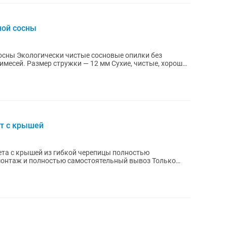
ной сосны
пилки без
 чистые, хорошо
ет с крышей
 крышей из гибкой черепицы полностью
монтаж и полностью самостоятельный вывоз Только
у...