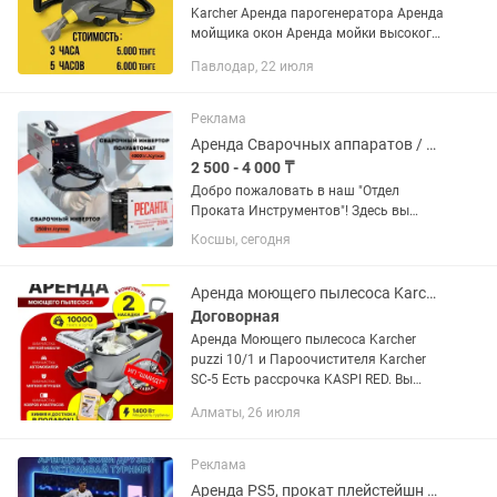
Karcher Аренда парогенератора Аренда
мойщика окон Аренда мойки высокого
давления
Павлодар, 22 июля
Реклама
Аренда Сварочных аппаратов / полуавтомат
2 500 - 4 000 ₸
Добро пожаловать в наш "Отдел
Проката Инструментов"! Здесь вы
найдете нужные инструменты в нужное
Косшы, сегодня
время! -Почему именно наш сервис?
Наш прокат является самым
надежным сервисом аренды...
Аренда моющего пылесоса Karcher puzzi 10/1
Договорная
Аренда Моющего пылесоса Karcher
puzzi 10/1 и Пароочистителя Karcher
SC-5 Есть рассрочка KASPI RED. Вы
можете самостоятельно почистить
Алматы, 26 июля
диваны, матрасы , ковры , кухонные
уголки , стулья , подушки ,...
Реклама
Аренда PS5, прокат плейстейшн PS5, телевизор, TV, аренда плейстейшн PS5