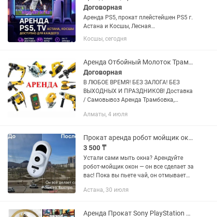
Договорная
Аренда PS5, прокат плейстейшен PS5 г.
Астана и Косшы, Лесная
поляна,Тайтобе 🎮FIFA 26, 25
Косшы, сегодня
обновлённый состав (на двоих) 🎮NHL
26 (на двоих) 🎮MK 11(на двоих) 🎮UFC
5 (на двоих) 🎮GTA V...
Аренда Отбойный Молоток Трамбовка Перфоратор Болгарка Углорез Вибратор Фен
Договорная
В ЛЮБОЕ ВРЕМЯ! БЕЗ ЗАЛОГА! БЕЗ
ВЫХОДНЫХ И ПРАЗДНИКОВ! Доставка
/ Самовывоз Аренда Трамбовка,
Отбойный Молоток,Углорез,
Алматы, 4 июля
Перфоратор, Дрель,Шуруповёрт,
болгарка и многое другое! Наш адрес
Райымбека...
Прокат аренда робот мойщик окон
3 500 ₸
Устали сами мыть окна? Арендуйте
робот-мойщик окон — он все сделает за
вас! Пока вы пьете чай, он отмывает
стекла до блеска 🔹 Самовывоз — 3500
Астана, 30 июля
тг в сутки Либо курьером 🧰 Что входит
в аренду: ✔️...
Аренда Прокат Sony PlayStation 5, PS5, ПС5, TV, ТВ