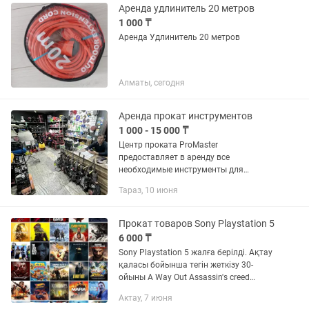
Аренда удлинитель 20 метров
1 000 ₸
Аренда Удлинитель 20 метров
Алматы, сегодня
Аренда прокат инструментов
1 000 - 15 000 ₸
Центр проката ProMaster
предоставляет в аренду все
необходимые инструменты для
стройки и ремонтных работ
Тараз, 10 июня
Контактные данные: • Тел.: , • График
работы: ежедневно с 9:00 до 18:00. •
Наш адрес: г....
Прокат товаров Sony Playstation 5
6 000 ₸
Sony Playstation 5 жалға берілді. Ақтау
қаласы бойынша тегін жеткізу 30-
ойыны A Way Out Assassin's creed
Одиссея Astro playroom Battlefield 1 Call
Актау, 7 июня
of duty black ops 3 Call of duty modern