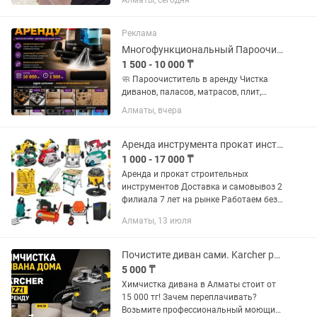
Алматы, сегодня
Реклама
Многофункциональный Пароочиститель 12 в 1
1 500 - 10 000 ₸
🧼 Пароочиститель в аренду Чистка
диванов, паласов, матрасов, плит,
ковров и авто 🚗
Алматы, вчера
Аренда инструмента прокат инструментов электроинструменты оборудование
1 000 - 17 000 ₸
Аренда и прокат строительных
инструментов Доставка и самовывоз 2
филиала 7 лет на рынке Работаем без
выходных с 9:00 до 18:00. Доставка и
Алматы, 13 июля
самовывоз. Также Вы можете взять в
аренду многое...
Почистите диван сами. Karcher puzzi в аренду. Диван, салон. Моющий пылесос
5 000 ₸
Химчистка дивана в Алматы стоит от
15 000 тг! Зачем переплачивать?
Возьмите профессиональный моющий