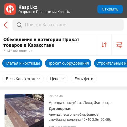
Kaspi.kz
Открыть
Открыть в Приложении Kaspi.kz
Объявления в категории Прокат
товаров в Казахстане
6 142 объявления
Платья и костюмы
Прокат оборудования
Строительные 
Весь Казахстан
Цена
Есть фото
Реклама
Аренда опалубка. Леса, Фанера, струбцина, домкрат, колонна, тайрот, через,
Договорная
Аренда леса опалубка, фанера,
струбцина, колонна 40×40 3.5м.50×50
3.5м, тайрод, домкрат, через,