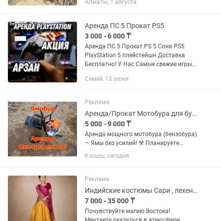
Алматы, 1 августа
Настилы (Трапы) 1шт= 2000 тенге/
месяц. Гарантия. Доставка....
Аренда ПС 5 Прокат PS5
3 000 - 6 000 ₸
Аренда ПС 5 Прокат PS 5 Сони PS5
PlayStation 5 плейстейшн Доставка
Бесплатно! У Нас Самые свежие игры
ФИФА 25 ЮФС 5 Mortal combat 1 GTA 5
Семей, 13 июня
А так же есть игры на прохождение
Resident evil village...
Реклама
Аренда/Прокат Мотобура для бурения лунок!
5 000 - 9 000 ₸
Аренда мощного мотобура (бензобура)
— Ямы без усилий! ⚒️ Планируете
забор, фундамент или посадку сада, но
Косшы, сегодня
не хотите покупать дорогой
инструмент на один раз? Возьмите
профессиональный мотобур в...
Реклама
Индийские костюмы Сари , лехенга , украшения
7 000 - 35 000 ₸
Почувствуйте магию Востока!
Мечтаете оказаться в атмосфере