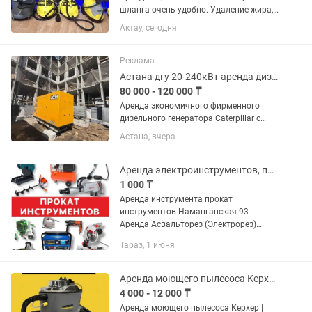
шланга очень удобно. Удаление жира,
плесени, бактерии, засохшей грязи.
Актау, сегодня
Удаляет без всякой химии. Сутки
5000тг. Привезем и заберем в черте
города бесплатно.
Реклама
Астана дгу 20-240кВт аренда дизельный генератор электростанция
80 000 - 120 000 ₸
Аренда экономичного фирменного
дизельного генератора Caterpillar с
двигателем CAT C7 мощность
Астана, вчера
165ква/130 кВт. 3 фазы 380-220V
Расход дт 25 л в час Оборудована
распределительным ящиком для...
Аренда электроинструментов, прокат инструментов
1 000 ₸
Аренда инструмента прокат
инструментов Наманганская 93
Аренда Асвальторез (Электрорез)
Аренда Бетономешалка 200л Аренда
Тараз, 1 июня
Болгарка(125р, 150р, 180р,230р)
Аренда Воздуходувка Аренда
Гайковёрт Аренда...
Аренда моющего пылесоса Керхер
4 000 - 12 000 ₸
Аренда моющего пылесоса Керхер |