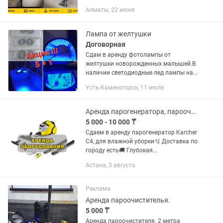
пылесос Karcher Puzzi всего за 5 000 тг
Алматы, 22 июня
на сутки и почистите всё сами!
Идеально подходит для: -...
Лампа от желтушки
Договорная
Сдам в аренду фотолампы от
желтушки новорожденных малышей.В
наличии светодиодные лед лампы на
штативе и лампы кювезы.Быстрый
Усть-Каменогорск, 11 июля
эффект от лечения! Также есть лампы
немецкого производства фирмы...
Аренда парогенератора, пароочиститель, робот мойщик окон
5 000 - 10 000 ₸
Сдаем в аренду парогенератор Karcher
C4, для влажной уборки🫧 Доставка по
городу есть🚚 Глубокая
чистка:Мощный пар удаляет стойкие
Астана, 3 августа
загрязнения, включая жир, грязь,
плесень. ...
Реклама
Аренда пароочистителья.
5 000 ₸
Аренда пароочистителя. 2 метра