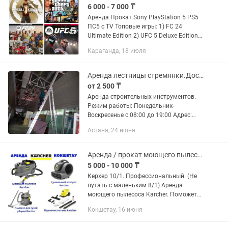
6 000 - 7 000 ₸
Аренда Прокат Sony PlayStation 5 PS5
ПС5 с TV Топовые игры: 1) FC 24
Ultimate Edition 2) UFC 5 Deluxe Edition
3) Mortal Kombat 1 Premium Edition 4)
Караганда, 18 июля
GTA 5 Premium Edition 5) Injustice 2 6)
God Of War...
Аренда лестницы стремянки.Доставка.Аренда инструмента.
от 2 500 ₸
Аренда строительных инструментов.
Режим работы: Понедельник-
Воскресенье с 08:00 до 19:00 Адрес:
г.Нур-Султан,Акбокен 15. Телефон:
Астана, 24 июня
Доставка работает в любую точку г.
Нур-Султан. При аренде...
Аренда / прокат моющего пылесоса керхер / karcher
5 000 - 10 000 ₸
Керхер 10/1. Профессиональный. (Не
путать с маленьким 8/1) Аренда
моющего пылесоса Karcher. Поможет
вам химчистить весь мебель диван,
Кокшетау, 16 июня
кресла, матрас, мягкие игрушки итд.
Способ прием.очень...