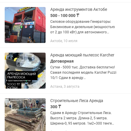
warfare...
Аренда инструментов Актобе
500 - 100 000 ₸
Силовое оборудование Генераторы:
Бензиновые и дизельные (мощностью
от 2 до 100 кВт) для автономного
электроснабжения. Компрессоры:
Актобе, 10 июля
Передвижные дизельные или
электрические модели (в комплекте с...
Аренда моющий пылесос Karcher
Договорная
Сутки - 5000 тыс. Доставка бесплатно!
Самая последняя модель Karcher Puzzi
10/1 Сдам в аренду
профессиональный моющий пылесос
Астана, 3 августа
Керхер. Очистит вашу мягкую мебель,
матрас, стулья. Прост в...
Строительные Леса Аренда
300 ₸
Сдаем в Аренду Строительные Леса.
Высота 2 метра. Длина-2, 5 метра.
Ширина-0, 95 метров. 1м2=300 тенге
или 1 комплект 3000 тенге на месяц.