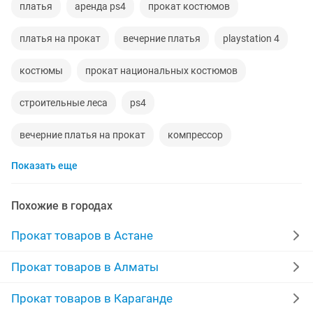
платья
аренда ps4
прокат костюмов
платья на прокат
вечерние платья
playstation 4
костюмы
прокат национальных костюмов
строительные леса
ps4
вечерние платья на прокат
компрессор
Показать еще
аренда playstation
аренда компрессора
перфоратор
пылесос
прокат
playstation
Похожие в городах
аренда генератора
аренда
болгарка
Прокат товаров в Астане
прокат детских костюмов
аренда ps5
проектор
Прокат товаров в Алматы
свадебное платье на прокат
отбойный молоток
Прокат товаров в Караганде