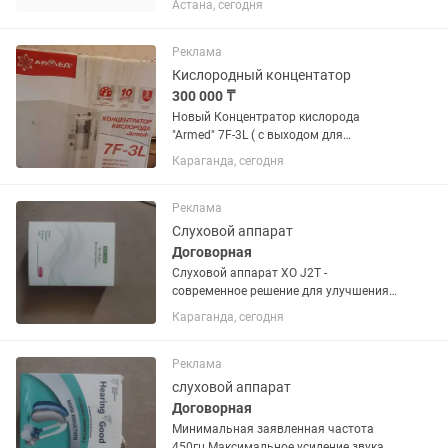
Астана, сегодня
Реклама
Кислородный концентатор
300 000 ₸
Новый Концентратор кислорода
"Armed" 7F-3L ( с выходом для
ингаляции. Аппарат в классическом
Караганда, сегодня
исполнении и мощностью 3 л/мин
применяется для профилактики и
лечения заболеваний дыхательных
Реклама
путей
Слуховой аппарат
Договорная
Слуховой аппарат ХО J2T -
современное решение для улучшения
качества жизни, обеспечивающее
Караганда, сегодня
чёткий звук и долговечную работу.
Особенности: - V 4 уровня громкости -
настройте звук под свои...
Реклама
слуховой аппарат
Договорная
Минимальная заявленная частота
450гц Максимальное усиление звука