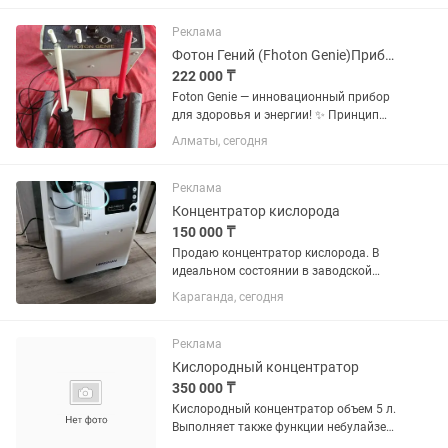
Реклама
Фотон Гений (Fhoton Genie)Прибор для домашней терапии
222 000 ₸
Foton Genie — инновационный прибор
для здоровья и энергии! ✨ Принцип
работы: Использует ионизированные
Алматы, сегодня
газы (аргон, неон) для генерации
электромагнитных импульсов,
восстанавливающих энергетический...
Реклама
Концентратор кислорода
150 000 ₸
Продаю концентратор кислорода. В
идеальном состоянии в заводской
коробке. Пользовались один месяц.
Караганда, сегодня
Торг
Реклама
Кислородный концентратор
350 000 ₸
Кислородный концентратор объем 5 л.
Выполняет также функции небулайзер
ингалятор.