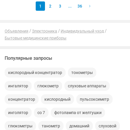
1
2
3
...
36
Объявления
Электроника
Индивидуальный уход
Бытовые медицинские приборы
Популярные запросы
кислородный концентратор
тонометры
ингалятор
глюкометр
слуховые аппараты
концентратор
кислородный
пульсоксиметр
инголятор
со 7
фотолампа от желтушки
глюкометры
танометр
домашний
слуховой