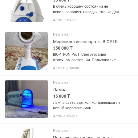
33 000 ₸
В очень хорошем состоянии не
использовались насадки, только для
носа использовался 1 раз. Omron C300
Астана, вчера
Complete NE — это универсальный
компрессорный небулайзер,
подходящий как для детей, так и для...
Реклама
Медицинские аппараты BIOPTRON Pro1
350 000 ₸
BIOPTRON Pro1. Светотерапия
отличном состоянии. Пользовались
только семья.
Алматы, вчера
Реклама
Лампа
15 000 ₸
Лампа сатылады коп колданылмаган
новый коропкасымен
Астана, вчера
Реклама
Продажа слухового аппарата