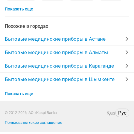
Показать еще
кварцевая лампа
лампа
фотолампа
концентратор кислорода
аппарат
доставка
Похожие в городах
боли
комплектующие
комплект
Бытовые медицинские приборы в Астане
кислородный концентрат
лампа желтушка
Бытовые медицинские приборы в Алматы
аппарат для
детское
времена
рассрочка
Бытовые медицинские приборы в Караганде
русские
кислородный концентратор кислород
Бытовые медицинские приборы в Шымкенте
Бытовые медицинские приборы в Усть-
тел
pro
биоптрон
небулайзер ингалятор
Показать еще
Каменогорске
слуховой апарат
уровни
вода
портативный
Бытовые медицинские приборы в Актобе
Қаз
Рус
© 2012-2026, АО «Kaspi Bank»
Пользовательское соглашение
Бытовые медицинские приборы в Актау