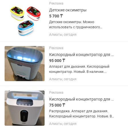
Bluetooth ✅ Подключается к iPhone /...
Реклама
Детские оксиметры
5 700 ₸
Детские оксиметры. Можно
использовать с грудничкового
возраста. Есть синие и красные.
Алматы, сегодня
Реклама
Кислородный концентратор для дыхания. Новый.
95 000 ₸
Аппарат для дыхания. Кислородный
концентратор. Новый. В наличии.
Отличного качества. Производство
Алматы, сегодня
Китай заводской. Возможно в
рассрочку Каспи.
Реклама
Кислородный концентратор для дыхания. Новые.
75 000 ₸
Распродажа. Аппарат для дыхания.
Кислородный концентратор. Новые. В
наличии. Отличного качества.
Алматы, сегодня
Возможно в рассрочку Каспи.