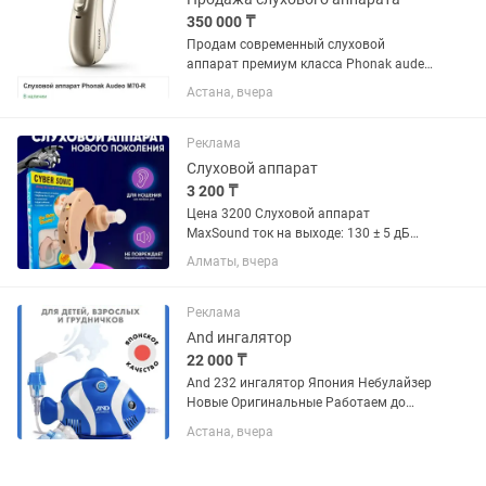
350 000 ₸
Продам современный слуховой
аппарат премиум класса Phonak audeo
P70-R на правую сторону. Куплен в
Астана, вчера
апреле прошлого года за 980 000 тенге
с оригинальным зарядным
устройством. Чеки все сохранились....
Реклама
Слуховой аппарат
3 200 ₸
Цена 3200 Слуховой аппарат
MaxSound ток на выходе: 130 ± 5 дБ
MaxSound коэффициент усиления
Алматы, вчера
антенны: 55 ± 5 дБ Искажение
гармонического колебания: ≤ 10%(1000
Гц) Диапазон частот: 300-4500 Гц
Реклама
Входной...
And ингалятор
22 000 ₸
And 232 ингалятор Япония Небулайзер
Новые Оригинальные Работаем до
23:30 Звоните пишите
Астана, вчера