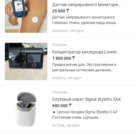
Датчик непрерывного мониторинга глюкозы Ottai.
25 000 ₸
Датчик непрерывного мониторинга
глюкозы. Очень удобная вещь.ваши
пальцы отдохнут от
Шымкент, сегодня
прокалываний.Ненадо постоянно
пользоваться глюкометром. Работает
14 дней. Измерение каждые 3 минуты.
Реклама
Концентратор кислорода Lowenstein Medical Prisma 30ST
1 800 000 ₸
Предназначен для: Обструктивные и
центральные остановки дыхания,
ХОБЛ, гиповентиляция на фоне
Алматы, сегодня
ожирения, лечение/реабилитация
после Covid. Комплектация полная.
Дополнительная информация по
Реклама
запросу....
Слуховой апрат Signia Styletto 3AX
600 000 ₸
🔥 Срочно продам Signia Styletto 3 AX
Состояние очень хорошее,
пользовались всего 4 месяца.
Астана, сегодня
Оригинал, премиальная модель.
Полный комплект: зарядка, кейс. ✅