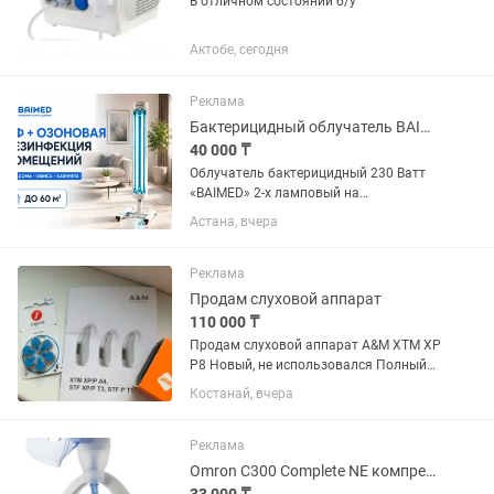
В отличном состоянии б/у
Актобе, сегодня
Реклама
Бактерицидный облучатель BAIMED 2 на 30 Вт на стойке передвижной
40 000 ₸
Облучатель бактерицидный 230 Ватт
«BAIMED» 2-х ламповый на
передвижной стойке на колесиках
Астана, вчера
предназначен для обеззараживания
воздуха и поверхности в помещении на
60...
Реклама
Продам слуховой аппарат
110 000 ₸
Продам слуховой аппарат A&M XTM XP
P8 Новый, не использовался Полный
комплект: коробка, инструкция,
Костанай, вчера
батарейки Мощный цифровой
заушный слуховой аппарат Подходит
для людей с тяжёлой и глубокой
Реклама
потерей...
Omron C300 Complete NE компрессорный ингалятор для всех возрастов