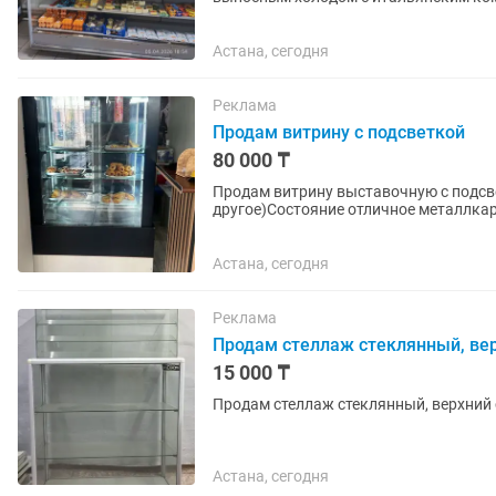
горка еще подключена к системе...
Астана, сегодня
Реклама
Продам витрину с подсветкой
80 000 ₸
Продам витрину выставочную с подсве
другое)Состояние отличное металлкар
Астана, сегодня
Реклама
Продам стеллаж стеклянный, вер
15 000 ₸
Продам стеллаж стеклянный, верхний 
Астана, сегодня