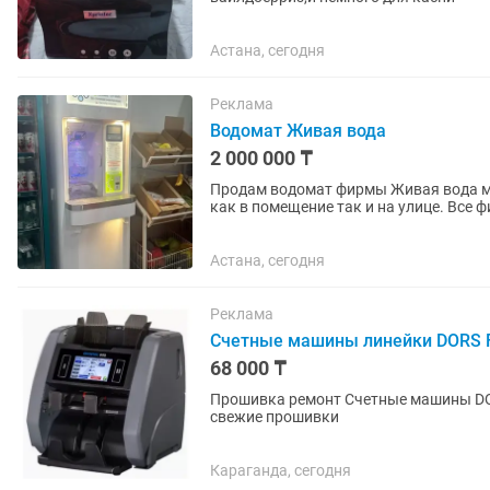
Астана, сегодня
Реклама
Водомат Живая вода
2 000 000 ₸
Продам водомат фирмы Живая вода м
как в помещение так и на улице. Все 
водоподготовки. Данный водомат...
Астана, сегодня
Реклама
Счетные машины линейки DORS Fu
68 000 ₸
Прошивка ремонт Счетные машины DORS
свежие прошивки
Караганда, сегодня