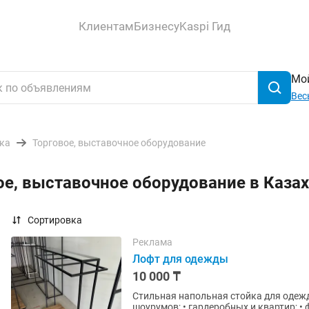
Клиентам
Бизнесу
Kaspi Гид
Мой
Вес
ика
Торговое, выставочное оборудование
ое, выставочное оборудование в Каза
Сортировка
Реклама
Лофт для одежды
10 000 ₸
Стильная напольная стойка для одежды в стиле Лофт. Подходит
шоурумов; • гардеробных и квартир; •