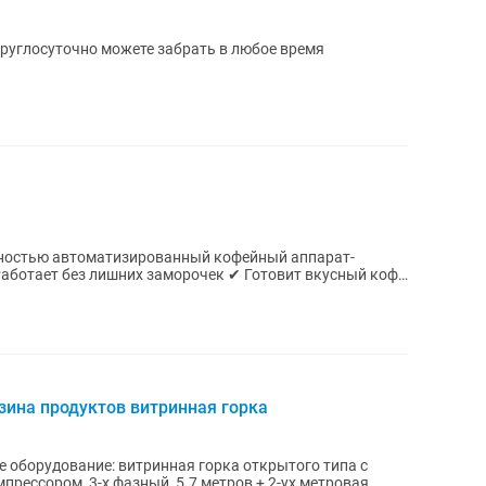
 Круглосуточно можете забрать в любое время
зина продуктов витринная горка
ая горка открытого типа с
рессором, 3-х фазный, 5.7 метров + 2-ух метровая