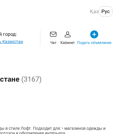
Қаз
Рус
 город:
ь Казахстан
Чат
Кабинет
Подать объявление
хстане
(3167)
 для: • магазинов одежды и
 фотозон и оформления интерьера.