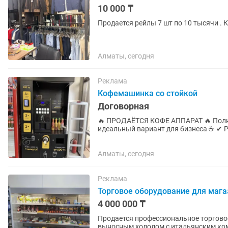
10 000 ₸
Продается рейлы 7 шт по 10 тысячи .
Алматы, сегодня
Реклама
Кофемашинка со стойкой
Договорная
🔥 ПРОДАЁТСЯ КОФЕ АППАРАТ 🔥 Полностью автоматизированный кофейный аппарат-
идеальный вариант для бизнеса ☕️ ✔ Работает без лишних заморочек ✔ Готовит вкусный кофе
быстро и стабильно ✔ Отлично...
Алматы, сегодня
Реклама
Торговое оборудование для мага
4 000 000 ₸
Продается профессиональное торговое оборудование: витринн
выносным холодом с итальянским комп