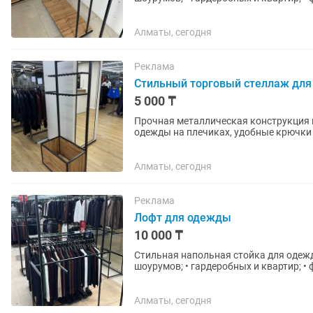
Алматы, сегодня
Реклама
Стильный торговый стеллаж дл
5 000 ₸
Прочная металлическая конструкция в
одежды на плечиках, удобные крючки 
Отлично подойдёт для магазина...
Алматы, сегодня
Реклама
Лофт для одежды
10 000 ₸
Стильная напольная стойка для одежды в стиле Лофт. Подходит
шоурумов; • гардеробных и квартир; •
Алматы, сегодня