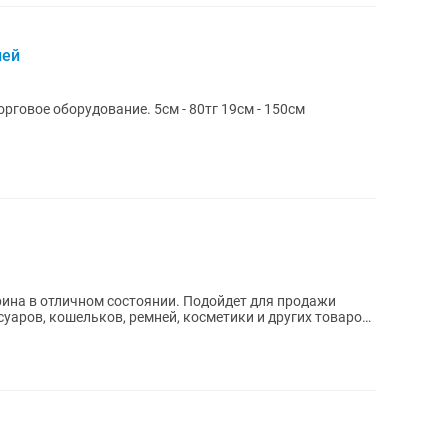
лей
Продам крючки для экономпанелей, торговое оборудование. 5см - 80тг 19см - 150см
ина в отличном состоянии. Подойдет для продажи
ссуаров, кошельков, ремней, косметики и других товаров.