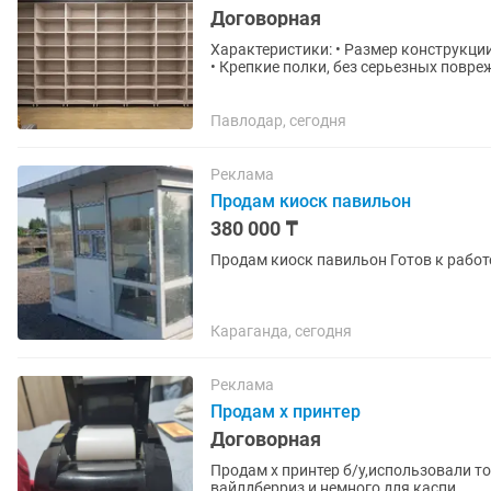
Договорная
Характеристики: • Размер конструкции: 
• Крепкие полки, без серьезных повр
товара ✅ Готовы...
Павлодар, сегодня
Реклама
Продам киоск павильон
380 000 ₸
Продам киоск павильон Готов к раб
Караганда, сегодня
Реклама
Продам х принтер
Договорная
Продам х принтер б/у,использовали то
вайлдберриз,и немного для каспи