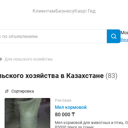
Клиентам
Бизнесу
Kaspi Гид
Мой
Вес
Для сельского хозяйства
льского хозяйства в Казахстане
(83)
Сортировка
Реклама
Мел кормовой
80 000 ₸
Мел кормовой для животных и птиц. Оп
85000 тенге за тонну..