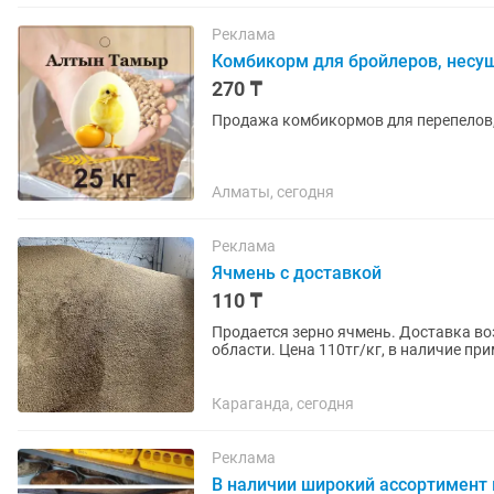
Реклама
Комбикорм для бройлеров, несуш
270 ₸
Продажа комбикормов для перепелов,
Алматы, сегодня
Реклама
Ячмень с доставкой
110 ₸
Продается зерно ячмень. Доставка во
области. Цена 110тг/кг, в наличие при
10км от г.Абай. Звоните...
Караганда, сегодня
Реклама
В наличии широкий ассортимент 