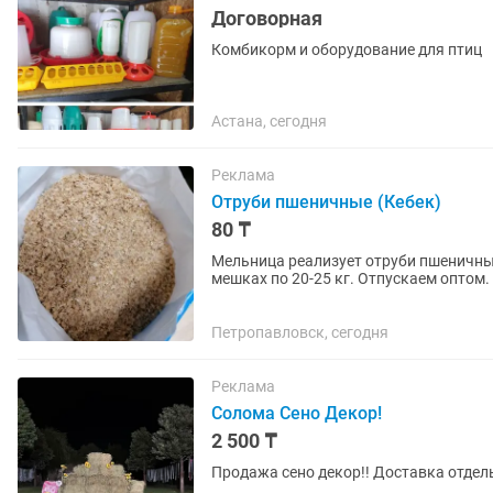
Договорная
Комбикорм и оборудование для птиц
Астана, сегодня
Реклама
Отруби пшеничные (Кебек)
80 ₸
Мельница реализует отруби пшеничные
мешках по 20-25 кг. Отпускаем оптом
и автотранспортом....
Петропавловск, сегодня
Реклама
Солома Сено Декор!
2 500 ₸
Продажа сено декор!! Доста