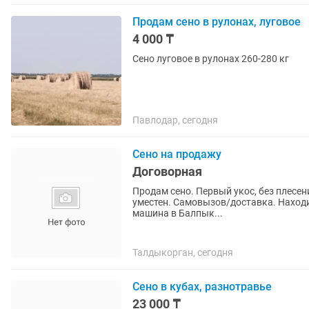
Продам сено в рулонах, луговое
4 000 ₸
Сено луговое в рулонах 260-280 кг
Павлодар, сегодня
Сено на продажу
Договорная
Продам сено. Первый укос, без плесени 
уместен. Самовызов/доставка. Находимся в Каратальском районе, с Тастобе. Есть груженная
машина в Балпык...
Талдыкорган, сегодня
Сено в кубах, разнотравье
23 000 ₸