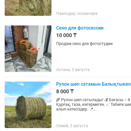
Павлодар, позавчера
Сено для фотосессии
10 000 ₸
Продам сено для фотостудии
Астана, 3 августа
Рулон шөп сатамын Балықтыкөл
8 000 ₸
🌾 Рулон шөп сатылады! 💰 Бағасы – 8 000 теңге. ✅ Рулондары тығыз, сапасы жоғары. ✅
Құрғақ, таза, көгермеген. ✅ Табиғи ш
алып кетесіздер. 📍...
Семей, 3 августа