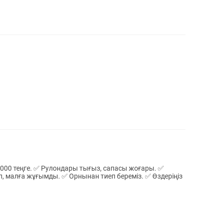
өп, малға жұғымды. ✅ Орнынан тиеп береміз. ✅ Өздеріңіз