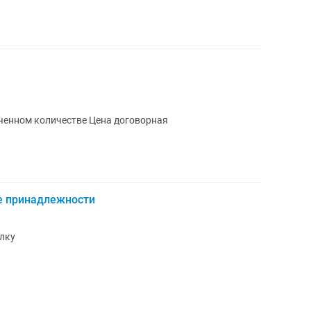
Изготовим кормовую муку в неограниченном количестве Цена договорная
ие принадлежности
елку