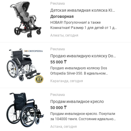
Bingo Evolution...
Реклама
Детская инвалидная коляска KIMBA NEO КИМБА НЕО Ottobock Germany 🇩🇪
Договорная
НОВАЯ! Прогулочная! а также
Комнатная! Размер 1 для детей от 1 до
6/8 лет. Размер 2 для детей от 4 до
Алматы, сегодня
10/12 лет. Коляска Kimba Neo Ottobock
специально разработана для детей
страдающих разными...
Реклама
Продаю инвалидную коляску Dos Ortopedia Silver -350.
55 000 ₸
Продаю инвалидную коляску Dos
Ortopedia Silver-350. В идеальном
состоянии, находится в центре города.
Караганда, сегодня
Реклама
Продам инвалидное кресло
50 000 ₸
Продам инвалидное кресло. Покупали
за 104000 тенге. Состояние идеальное.
Пользовались всего пару месяцев
Астана, сегодня