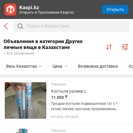
Kaspi.kz
Открыть
Открыть в Приложении Kaspi.kz
Объявления в категории Другие
личные вещи в Казахстане
1 602 объявления
Весь Казахстан
Цена
Возможна доставка
С
Реклама
Костыли размер L
11 000 ₸
Продам костыли подмышечные ( б/ у 1
сутки) легкие, прочные, прорезиненные
накладки . Брали в аптеке. Хороший
Астана, сегодня
размер L - вес до 120 кг на рост от 170-
190 ( регулируются )
Реклама