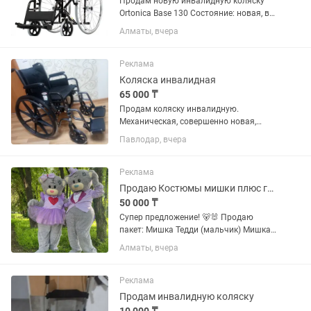
Продам новую инвалидную коляску
Ortonica Base 130 Состояние: новая, в
упаковке. Надежная и удобная
Алматы, вчера
механическая инвалидная коляска для
дома, улицы и медицинских
учреждений. Отлично подойдет для...
Реклама
Коляска инвалидная
65 000 ₸
Продам коляску инвалидную.
Механическая, совершенно новая,
комнатная. Не использовалась.
Павлодар, вчера
Реклама
Продаю Костюмы мишки плюс голова зайца
50 000 ₸
Супер предложение! 🐻🐰 Продаю
пакет: Мишка Тедди (мальчик) Мишка
Тедди (девочка) Голова зайца
Алматы, вчера
(девочка) Все в хорошем состоянии,
идеально для праздника или
фотосессии! 💰 Цена всего пакета:50
Реклама
тысяч...
Продам инвалидную коляску