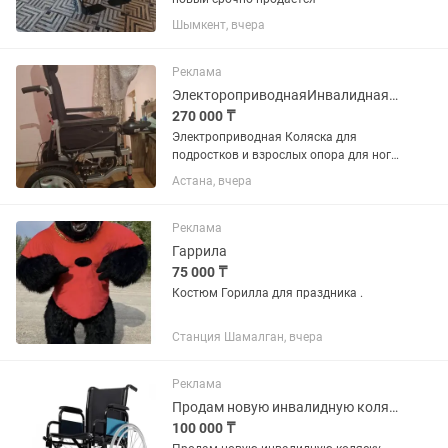
Шымкент, вчера
Реклама
ЭлектороприводнаяИнвалидная Коляска для людей с ограниченными возможностями
270 000 ₸
Электроприводная Коляска для
подростков и взрослых опора для ног
тоже есть аккумулятор зарядка на
Астана, вчера
аккумулятор есть б/у почти не
пользовались так как ребенку на 12лет
чуток большеватая
Реклама
Гаррила
75 000 ₸
Костюм Горилла для праздника .
Станция Шамалган, вчера
Реклама
Продам новую инвалидную коляску Ortonica Base 130
100 000 ₸