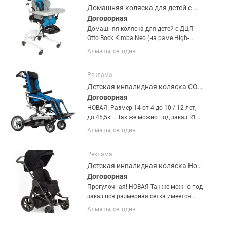
Домашняя коляска для детей с ДЦП Kimba Neo (на раме High-Low)
Договорная
Домашняя коляска для детей с ДЦП
Otto Bock Kimba Neo (на раме High-
Low), обеспечивает оптимальный
Алматы, сегодня
уровень поддержки тела в
определенном положении, помогает
принять оптимальную позу,
Реклама
способствующее...
Детская инвалидная коляска CONVAID RODEO КОНВЭЙД РОДЕО USA🇺🇸
Договорная
НОВАЯ! Размер 14 от 4 до 10 / 12 лет,
до 45,5кг . Так же можно под заказ R12,
R14, R16 Кресло-коляска CONVAID
Алматы, сегодня
RODEO КОНВЭЙД РОДЕО - Коляска
повышенной комфортности с
механизмом складывания...
Реклама
Детская инвалидная коляска Hoggi Bingo Evolution GERMANY
Договорная
Прогулочная! НОВАЯ Так же можно под
заказ вся размерная сетка имеется
0,1,2,2XL,3XL Самый большой Размер
Алматы, сегодня
3XL, подбираете самостоятельно по
тех. Характеристикам !!! Коляска HOGGI