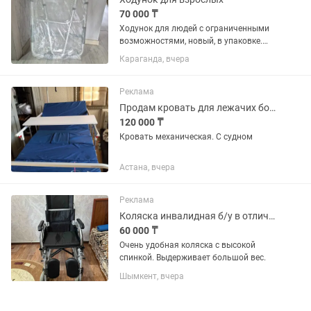
70 000 ₸
Ходунок для людей с ограниченными
возможностями, новый, в упаковке.
Цена 70.000тг. Торг уместен.
Караганда, вчера
Реклама
Продам кровать для лежачих больных. Механическая. Санитарная
120 000 ₸
Кровать механическая. С судном
Астана, вчера
Реклама
Коляска инвалидная б/у в отличном состоянии. Высокая спинка. Очень удобная.
60 000 ₸
Очень удобная коляска с высокой
спинкой. Выдерживает большой вес.
Шымкент, вчера