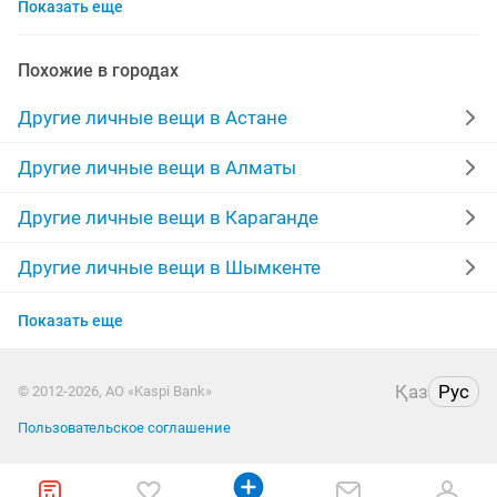
Показать еще
ходунки взрослые
медицинские халаты
инвалидная
отдам даром
состояние
цвет
Похожие в городах
ростовые куклы
инвалидные коляски б у
Другие личные вещи в Астане
каляска
костюмы
пряжа
отличный
Другие личные вещи в Алматы
качество
взрослые
инвалид
новое
Другие личные вещи в Караганде
ходунки для взрослых
детская
тенге
стельки
Другие личные вещи в Шымкенте
Другие личные вещи в Усть-Каменогорске
даром
инвалидные коляски бу
стул туалет
Показать еще
Другие личные вещи в Актобе
для инвалидов
бары
утеряны документы
Қаз
Рус
© 2012-2026, АО «Kaspi Bank»
Другие личные вещи в Актау
Пользовательское соглашение
Другие личные вещи в Таразе