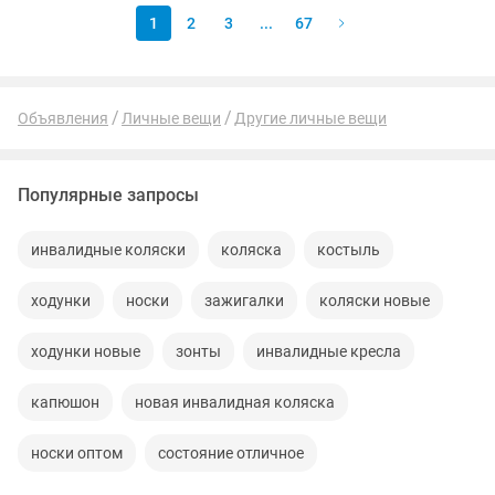
1
2
3
...
67
Объявления
Личные вещи
Другие личные вещи
Популярные запросы
инвалидные коляски
коляска
костыль
ходунки
носки
зажигалки
коляски новые
ходунки новые
зонты
инвалидные кресла
капюшон
новая инвалидная коляска
носки оптом
состояние отличное