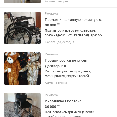
Астана, сегодня
Реклама
Продам инвалидную коляску с сан оснащением
90 000 ₸
Практически новое, использовали
всего неделю. Есть каспи ред. Кресло-
коляска H005B с санитарным
Караганда, сегодня
оснащением — комфортное и надёжное
решение для прогулок,
обеспечивающее максимальную
Реклама
поддержку и...
Продам ростовые куклы
Договорная
Ростовые куклы на праздники,
мероприятия, встреча гостей
Алматы, вчера
Реклама
Инвалидная коляска
30 000 ₸
Пользовались три месяца почти
новый срочно продается