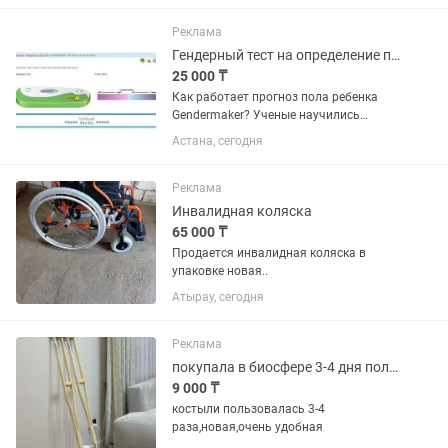
Реклама
Гендерный тест на определение пола.
25 000 ₸
Как работает прогноз пола ребенка
Gendermaker? Ученые научились
определять пол ребенка! для прогноза
Астана, сегодня
пола ребенка Gendermaker -
представляет собой полоску с
реагентами , которая при контакте с...
Реклама
Инвалидная коляска
65 000 ₸
Продается инвалидная коляска в
упаковке новая..
Атырау, сегодня
Реклама
покупала в биосфере 3-4 дня пользовалась
9 000 ₸
костыли пользовалась 3-4
раза,новая,очень удобная