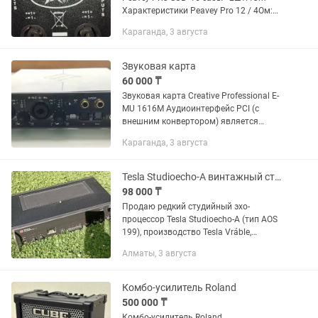
Характеристики Peavey Pro 12 / 4Ом:
непрерывная среднеквадратичная
Караганда, 3 августа
мощность 250 Вт, программная
мощность 500 Вт Динамик 12" (305...
Звуковая карта
60 000 ₸
Звуковая карта Creative Professional E-
MU 1616M Аудиоинтерфейс PCI (с
внешним конвертором) является
ведущей в линейке цифровых
Караганда, 3 августа
аудиосистем от E-MU, обеспечивая вам
все необходимое для создания...
Tesla Studioecho-A винтажный студийный ревербератор, Чехословакия
98 000 ₸
Продаю редкий студийный эхо-
процессор Tesla Studioecho-A (тип AOS
199), производство Tesla Vráble,
Чехословакия, 1980-е годы. Питание
Алматы, 3 августа
220В/50Гц. На передней панели —
регуляторы Mix/Solo, Original,...
Комбо-усилитель Roland
500 000 ₸
Комбо-усилитель Roland