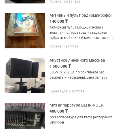
Астана, позавчера
звука. В разы лучше звук и
детализация чем у Genelec и Adam
Активный пульт радиомикрофон
140 000 ₸
Активный пульт мощный новый
,покупал полтора года назад,хотел
собрать мобильный комплект,так и не
пользовался. Радиомикрофон
Астана, 4 августа
практически новый,использовался
несколько раз. Продаю комплектом.
Отличный...
Акустика линейного массива
1 500 000 ₸
JBL-VRX 932 LAP в оригинале без
ремонта и нареканий, цена за пару
Караганда, 4 августа
Муз аппаратура BEHRINGER
400 000 ₸
Муз аппаратура для кафе ресторанов
Behringer