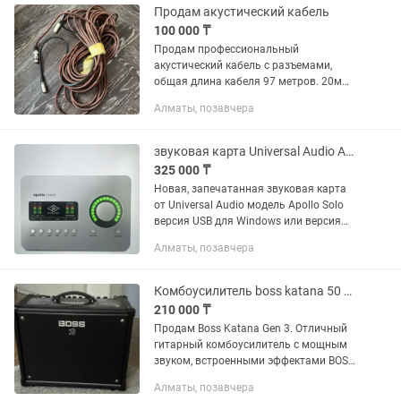
недолго. В...
Продам акустический кабель
100 000 ₸
Продам профессиональный
акустический кабель с разъемами,
общая длина кабеля 97 метров. 20м
50см, 21м 50см, 16м 20см, 15м 20см,
Алматы, позавчера
1м 10см, 7м 10см, 16м.
звуковая карта Universal Audio Apollo Solo heritage edition
325 000 ₸
Новая, запечатанная звуковая карта
от Universal Audio модель Apollo Solo
версия USB для Windows или версия
TB3 для Мака Usb версия в наличии в
Алматы, позавчера
Алматы 5 премиальных плагинов UAD
Universal Audio...
Комбоусилитель boss katana 50 gen 3
210 000 ₸
Продам Boss Katana Gen 3. Отличный
гитарный комбоусилитель с мощным
звуком, встроенными эффектами BOSS,
AUX IN и USB. Подходит для дома,
Алматы, позавчера
репетиций и записи. Состояние