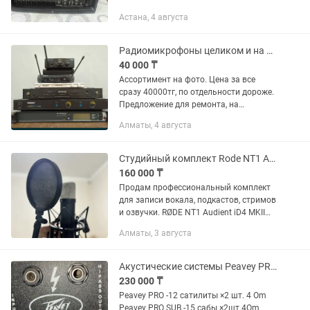
Астана, 4 августа
Радиомикрофоны целиком и на запчасти
40 000 ₸
Ассортимент на фото. Цена за все
сразу 40000тг, по отдельности дороже.
Предложение для ремонта, на
запчасти, переделку или для
Алматы, 4 августа
материально ответственных лиц для
отчетности. Line 6 в наличии 2шт...
Студийный комплект Rode NT1 Audient iD4 MKII
160 000 ₸
Продам профессиональный комплект
для записи вокала, подкастов, стримов
и озвучки. RØDE NT1 Audient iD4 MKII
Оригинальный паук и поп-фильтр RØDE
Алматы, 3 августа
В подарок качественный и крепкий
микрофонный...
Акустические системы Peavey PRO
230 000 ₸
Peavey PRO -12 сатилиты ×2 шт. 4 Om
Peavey PRO SUB -15 сабы ×2шт.4Om