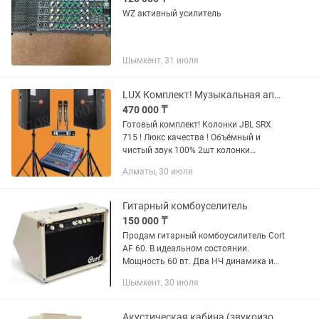
WZ активный усилитель
Шымкент, 31 июля
LUX Комплект! Музыкальная аппаратура!
470 000 ₸
Готовый комплект! Колонки JBL SRX
715 ! Люкс качества ! Объёмный и
чистый звук 100% 2шт колонки
15дюйм 800ватт ( материал фанера)
Алматы, 30 июля
1шт активный пульт PEAVEY 700ватт
на канал Беспроводные микрофоны...
Гитарный комбоуселитель
150 000 ₸
Продам гитарный комбоусилитель Cort
AF 60. В идеальном состоянии.
Мощность 60 вт. Два НЧ динамика и
одна пищалка 2/8. Два входа для
Шымкент, 30 июля
инструментов, либо один для
микрофона. Так же третий
инструмент...
Акустическая кабина (звукоизоляционная) для записи вокала, муз инструментов