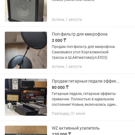
Астана, 1 августа
Поп-фильтр для микрофона
2 000 ₸
Продам поп-фильтр для микрофона.
Самовывоз угол Коргалжинской
трассы и Ш.Айтматова(ул.Е923)
Астана, 1 августа
Продам гитарные педали эффектов и аудиомикшер
80 000 ₸
Гитарные педали, гитарные эффекты
примочки. Полностью в идеальном
состоянии! Новые, включались один
раз, любые проверки • FLAMMA FS02 -
Павлодар, 31 июля
reverb/ревер (30000 тг)🎸 • Rowin lef-319
- noise gate/шумодав...
WZ активный усилитель
120 000 ₸