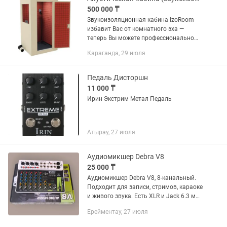
500 000 ₸
Звукоизоляционная кабина IzoRoom
избавит Вас от комнатного эха —
теперь Вы можете профессионально
делать продакшн, репетировать,
Караганда, 29 июля
записывать голос и инструменты в
любое время суток, не мешая
соседям....
Педаль Дисторшн
11 000 ₸
Ирин Экстрим Метал Педаль
Атырау, 27 июля
Аудиомикшер Debra V8
25 000 ₸
Аудиомикшер Debra V8, 8-канальный.
Подходит для записи, стримов, караоке
и живого звука. Есть XLR и Jack 6.3 мм,
фантомное питание +48V, эквалайзер
Ерейментау, 27 июля
на каждом канале, встроенные
эффекты, USB и...