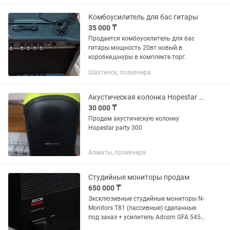
отличное.
Комбоусилитель для бас гитары
35 000 ₸
Продается комбоусилитель для бас
гитары.мощность 20вт.новый.в
коробке,шнуры в комплекте.торг.
Шахтинск, позавчера
Акустическая колонка Hopestar party 300
30 000 ₸
Продам акустическую колонку
Hopestar party 300
Алматы, позавчера
Студийные мониторы продам
650 000 ₸
Эксклюзивные студийные мониторы N-
Monitors T81 (пассивные) сделанные
под заказ + усилитель Adcom GFA 545
Отличный вариант для ценителей