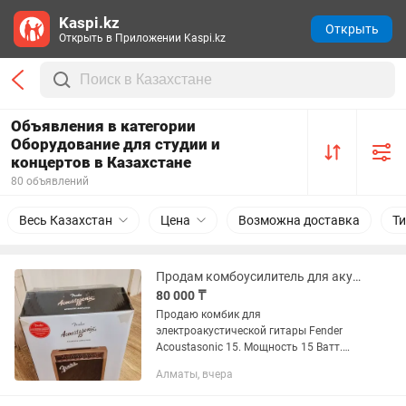
Kaspi.kz
Открыть
Открыть в Приложении Kaspi.kz
Объявления в категории
Оборудование для студии и
концертов в Казахстане
80 объявлений
Весь Казахстан
Цена
Возможна доставка
Т
Продам комбоусилитель для акустической гитары Fender Acoustasonic 15
80 000 ₸
Продаю комбик для
электроакустической гитары Fender
Acoustasonic 15. Мощность 15 Ватт.
Есть эффект хоруса. Два канала звука.
Алматы, вчера
Пределов комнаты не покидал,
пользовались два раза, и очень