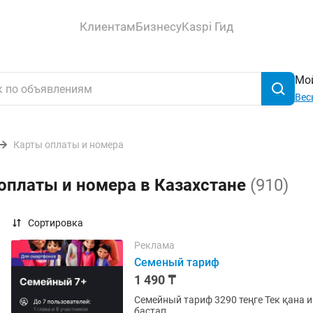
Клиентам
Бизнесу
Kaspi Гид
Мой
Вес
Карты оплаты и номера
оплаты и номера в Казахстане
(910)
Сортировка
Реклама
Семеный тариф
1 490 ₸
Семейный тариф 3290 теңге Тек қана и
бастап