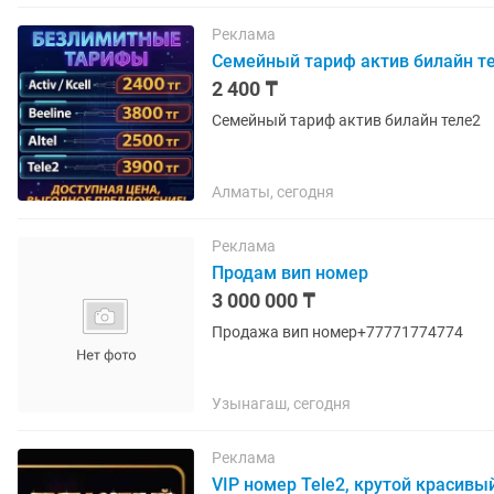
Реклама
Семейный тариф актив билайн т
2 400 ₸
Семейный тариф актив билайн теле2
Алматы, сегодня
Реклама
Продам вип номер
3 000 000 ₸
Продажа вип номер+77771774774
Узынагаш, сегодня
Реклама
VIP номер Tele2, крутой красив