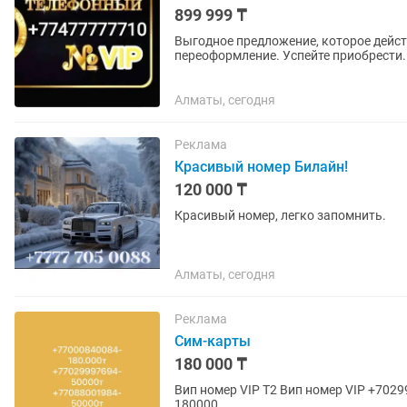
899 999 ₸
Выгодное предложение, которое дейс
переоформление. Успейте приобрести. 
Платиновый номер. Best номер...
Алматы, сегодня
Реклама
Красивый номер Билайн!
120 000 ₸
Красивый номер, легко запомнить.
Алматы, сегодня
Реклама
Сим-карты
180 000 ₸
Вип номер VIP Т2 Вип номер VIP +7029997694 -50000т +77088001
180000