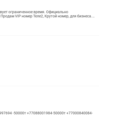
твует ограниченное время. Официально
Продам VIP номер Теле2, Крутой номер, для бизнеса.
984-50000т +77000840084-