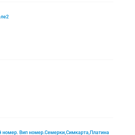
еле2
ый номер. Вип номер.Семерки,Симкарта,Платина