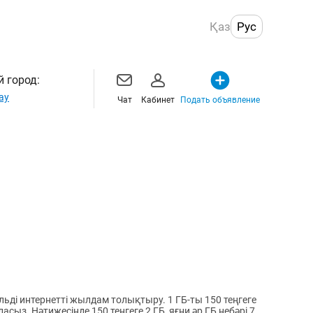
Қаз
Рус
 город:
ау
Чат
Кабинет
Подать объявление
етті жылдам толықтыру. 1 ГБ-ты 150 теңгеге
сыз. Нәтижесінде 150 теңгеге 2 ГБ, яғни әр ГБ небәрі 75