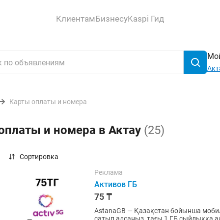
Клиентам
Бизнесу
Kaspi Гид
Мой
Акт
Карты оплаты и номера
оплаты и номера в Актау
(25)
Сортировка
Реклама
Активов ГБ
75 ₸
AstanaGB — Қазақстан бойынша мобильді интерн
сатып алсаңыз, тағы 1 ГБ сыйлыққа ала