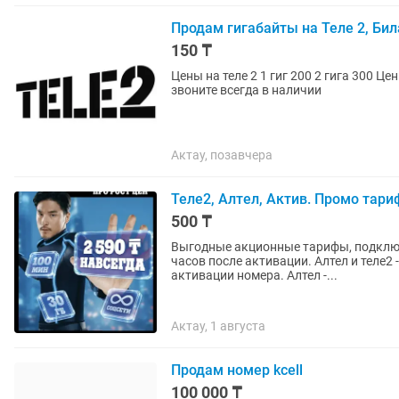
Продам гигабайты на Теле 2, Бил
150 ₸
Цены на теле 2 1 гиг 200 2 гига 300 Цены на Билайн 1 гиг 300 2 гига 500 Без обмана Пишите
звоните всегда в наличии
Актау, позавчера
Теле2, Алтел, Актив. Промо та
500 ₸
Выгодные акционные тарифы, подключение ТОЛ
часов после активации. Алтел и теле2 
активации номера. Алтел -...
Актау, 1 августа
Продам номер kcell
100 000 ₸