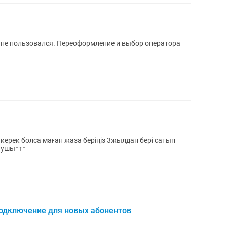
 не пользовался. Переоформление и выбор оператора
рек болса маған жаза беріңіз 3жылдан бері сатып
атушы↑↑↑
одключение для новых абонентов