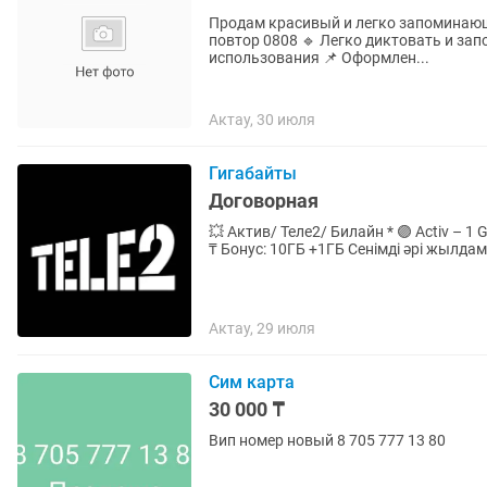
Продам красивый и легко запоминающи
повтор 0808 🔹 Легко диктовать и зап
использования 📌 Оформлен...
Актау, 30 июля
Гигабайты
Договорная
💥 Актив/ Теле2/ Билайн * 🟣 Activ – 1 GB / 170 ₸ * 🔵 Tele 2 – 1 GB / 170 ₸ * 🟡 Beeline – 1 GB / 200
Актау, 29 июля
Сим карта
30 000 ₸
Вип номер новый 8 705 777 13 80