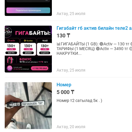
Актау, 25 июля
Гигабайт гб актив билайн теле2 
130 ₸
📊ГИГАБАЙТЫ (1 GB): 🟣Activ — 130 тг 🟡Beelin
ТАРИФЫ (1 МЕСЯЦ) 🟣Activ — 3490 тг 🟡Be
НАКРУТКИ...
Актау, 25 июля
Номер
5 000 ₸
Номер т2 сатылад 5к . )
Актау, 20 июля