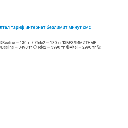
алтел тариф интернет безлимит минут смс
e — 130 тг ⚪Tele2 — 130 тг 📶БЕЗЛИМИТНЫЕ
eline — 3490 тг ⚪Tele2 — 3990 тг 🔴Altel — 2990 тг 🚀