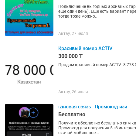
Подключение выгодных архивных тари
еще один день). Еще есть вариант перейти с другого оператора на актив, сохранив свой номер,
тогда тоже можно...
Актау, 27 июля
Красивый номер ACTIV
300 000 ₸
Продам красивый номер ACTIV- 8 778
Актау, 26 июля
iziновая связь . Промокод изи
Бесплатно
Получите абсолютно бесплатно сим кар
Промокод для получения 5 гб интернета: IVJJXQ Чтобы получить SIМ-ку а
скачай мобильное...