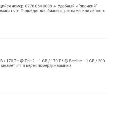
йся номер: 8778 054 0808 🔹 Удобный и “звонкий” —
оминать 🔹 Подойдет для бизнеса, рекламы или личного
₸ Бонус: 10ГБ +1ГБ Сенімді әрі жылдам қызмет ✅ ГБ керек номерді жазыңыз