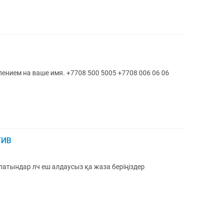
нием на ваше имя. +7708 500 5005 +7708 006 06 06
ТИВ
атындар лч еш алдаусыз қа жаза беріңіздер