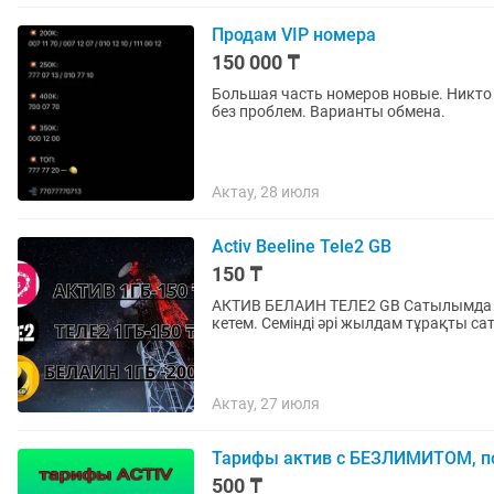
Продам VIP номера
150 000 ₸
Большая часть номеров новые. Никто
без проблем. Варианты обмена.
Актау, 28 июля
Activ Beeline Tele2 GB
150 ₸
АКТИВ БЕЛАИН ТЕЛЕ2 GB Сатылымда ке
кетем. Семінді әрі жылдам тұрақты с
Актау, 27 июля
Тарифы актив с БЕЗЛИМИТОМ, п
500 ₸