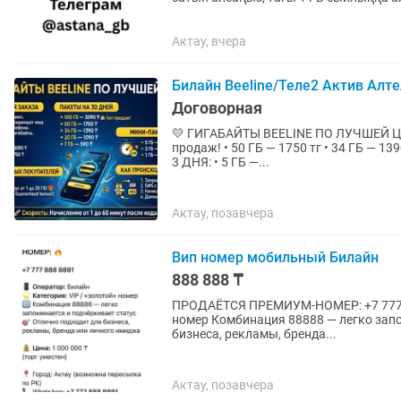
теңгеден. •...
Актау, вчера
Билайн Beeline/Теле2 Актив Алте
Договорная
💛 ГИГАБАЙТЫ BEELINE ПО ЛУЧШЕЙ ЦЕНЕ 💛 ⚡️ ПАКЕТЫ НА 30 ДНЕЙ: • 100 ГБ — 
продаж! • 50 ГБ — 1750 тг • 34 ГБ — 1390 тг • 20 
3 ДНЯ: • 5 ГБ —...
Актау, позавчера
Вип номер мобильный Билайн
888 888 ₸
ПРОДАЁТСЯ ПРЕМИУМ-НОМЕР: +7 777 888 8891 Оператор: Билайн Категория: VIP / «золотой»
номер Комбинация 88888 — легко запо
бизнеса, рекламы, бренда...
Актау, позавчера