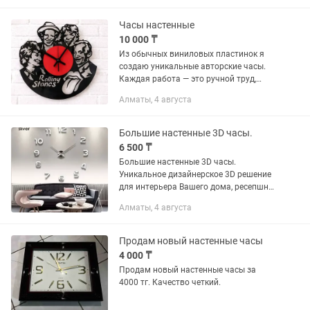
Часы настенные
10 000 ₸
Из обычных виниловых пластинок я
создаю уникальные авторские часы.
Каждая работа — это ручной труд,
крутой дизайн и капля ностальгии.
Алматы, 4 августа
Такие часы станут главным акцентом в
вашем интерьере или...
Большие настенные 3D часы.
6 500 ₸
Большие настенные 3D часы.
Уникальное дизайнерское 3D решение
для интерьера Вашего дома, ресепшна,
офиса, для кафе, салона и квартиры.
Алматы, 4 августа
Интерьерные часы гармонично
вписываются во внутреннее...
Продам новый настенные часы
4 000 ₸
Продам новый настенные часы за
4000 тг. Качество четкий.