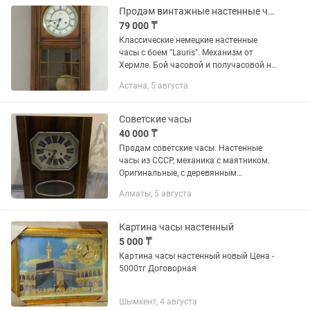
Продам винтажные настенные часы с боем
79 000 ₸
Классические немецкие настенные
часы с боем "Lauris". Механизм от
Хермле. Бой часовой и получасовой на
спиральном гонге. Завод на неделю.
Астана, 5 августа
Производство конец 90-х годов
Советские часы
40 000 ₸
Продам советские часы. Настенные
часы из СССР, механика с маятником.
Оригинальные, с деревянным
корпусом. Заводной механизм, часы с
Алматы, 5 августа
боем. Сейчас не идут — не знаю, как
настраивать. Скорее всего,...
Картина часы настенный
5 000 ₸
Картина часы настенный новый Цена -
5000тг Договорная
Шымкент, 4 августа