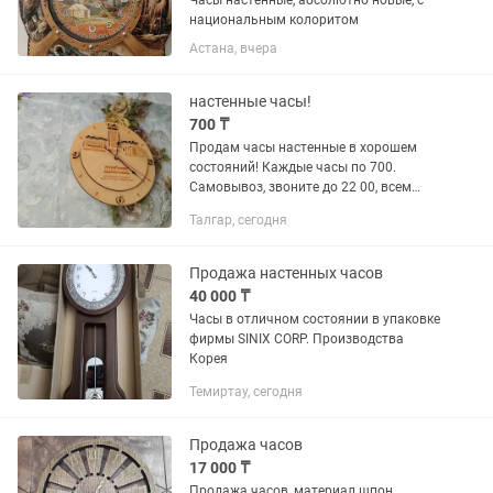
Часы настенные, абсолютно новые, с
национальным колоритом
Астана, вчера
настенные часы!
700 ₸
Продам часы настенные в хорошем
состояний! Каждые часы по 700.
Самовывоз, звоните до 22 00, всем
добра!
Талгар, сегодня
Продажа настенных часов
40 000 ₸
Часы в отличном состоянии в упаковке
фирмы SINIX CORP. Производства
Корея
Темиртау, сегодня
Продажа часов
17 000 ₸
Продажа часов, материал шпон