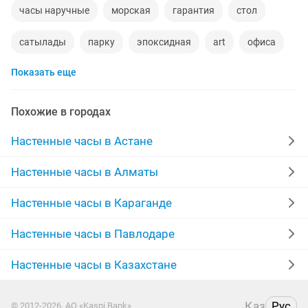
часы наручные
морская
гарантия
стол
сатылады
парку
эпоксидная
art
офиса
Показать еще
бои
45 часов
электронные
дороги
картины
работа час
бутылки стеклянные
Похожие в городах
сувениры
ночник
размер 60
40 размер
Настенные часы в Астане
узор
рамка новая
серебро новое
железные
Настенные часы в Алматы
гостиные
кафе а
эскизы
24 70
Настенные часы в Караганде
размер 56
кофт
гос номер
Настенные часы в Павлодаре
Настенные часы в Казахстане
Қаз
Рус
© 2012-2026, АО «Kaspi Bank»