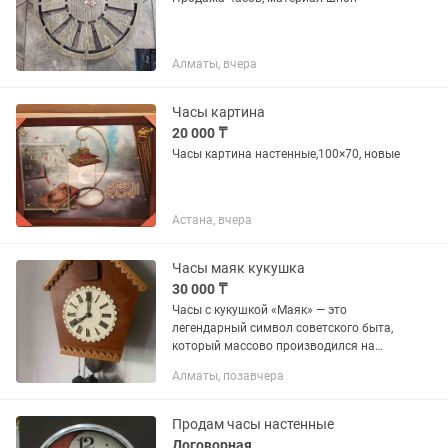
Алматы, вчера
Часы картина
20 000 ₸
Часы картина настенные,100×70, новые
Астана, вчера
Часы маяк кукушка
30 000 ₸
Часы с кукушкой «Маяк» — это
легендарный символ советского быта,
который массово производился на
Сердобском часовом заводе (СЧЗ) в
Алматы, позавчера
Пензенской области, начиная с 1955
года
Продам часы настенные
Договорная