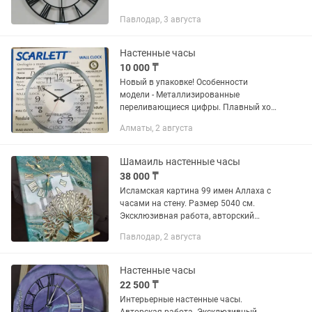
Павлодар, 3 августа
Настенные часы
10 000 ₸
Новый в упаковке! Особенности
модели - Металлизированные
переливающиеся цифры. Плавный ход
стрелки. Корпус- пластик. Диаметр - 31
Алматы, 2 августа
см.
Шамаиль настенные часы
38 000 ₸
Исламская картина 99 имен Аллаха с
часами на стену. Размер 5040 см.
Эксклюзивная работа, авторский
дизайн. Материал эпоксидная смола,
Павлодар, 2 августа
акрил, натуральные камни. Картина
выполнена в благородных зелёных...
Настенные часы
22 500 ₸
Интерьерные настенные часы.