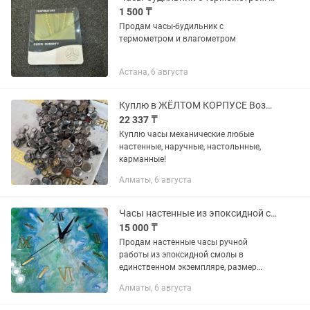
1 500 ₸
Продам часы-будильник с
термометром и влагометром
Астана, 6 августа
Куплю в ЖЁЛТОМ КОРПУСЕ Возможно Сломанные !Настенные Настольные Напольные !
22 337 ₸
Куплю часы механические любые
настенные, наручные, настольнные,
карманные!
Алматы, 6 августа
Часы настенные из эпоксидной смолы
15 000 ₸
Продам настенные часы ручной
работы из эпоксидной смолы в
единственном экземпляре, размер
35×35 см. Хороший подарок на любой
Алматы, 6 августа
праздник.