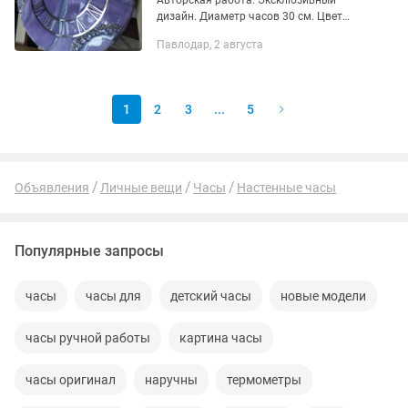
Авторская работа. Эксклюзивный
дизайн. Диаметр часов 30 см. Цвет
лиловый. Инкрустация стеклянной и
Павлодар, 2 августа
хромированной крышкой. Бесшумный
механизм плавного хода. Качество...
1
2
3
...
5
Объявления
Личные вещи
Часы
Настенные часы
Популярные запросы
часы
часы для
детский часы
новые модели
часы ручной работы
картина часы
часы оригинал
наручны
термометры