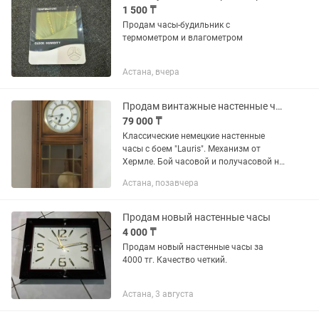
1 500 ₸
Продам часы-будильник с
термометром и влагометром
Астана, вчера
Продам винтажные настенные часы с боем
79 000 ₸
Классические немецкие настенные
часы с боем "Lauris". Механизм от
Хермле. Бой часовой и получасовой на
спиральном гонге. Завод на неделю.
Астана, позавчера
Производство конец 90-х годов
Продам новый настенные часы
4 000 ₸
Продам новый настенные часы за
4000 тг. Качество четкий.
Астана, 3 августа