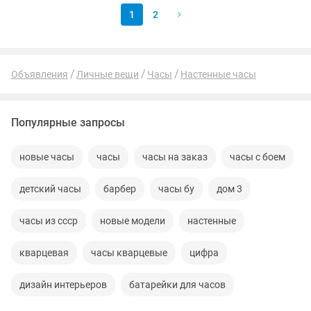
1
2
Объявления
Личные вещи
Часы
Настенные часы
Популярные запросы
новые часы
часы
часы на заказ
часы с боем
детский часы
барбер
часы бу
дом 3
часы из ссср
новые модели
настенные
кварцевая
часы кварцевые
цифра
дизайн интерьеров
батарейки для часов