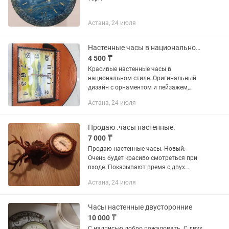
Астана, 24 июля
Настенные часы в национальном стиле (новые)
4 500 ₸
Красивые настенные часы в
национальном стиле. Оригинальный
дизайн с орнаментом и пейзажем,
хорошо подойдут для дома, офиса или
Астана, 24 июля
в подарок. Часы крупные, хорошо
читаются, смотрятся солидно и...
Продаю .часы настенные.
7 000 ₸
Продаю настенные часы. Новый.
Очень будет красиво смотреться при
входе. Показывают время с двух
сторон. Сами часы вертится 360
Астана, 24 июля
градусов.На батарейках. Возможен
торг.
Часы настенные двусторонние
10 000 ₸
С надписью добро пожаловать. С двух