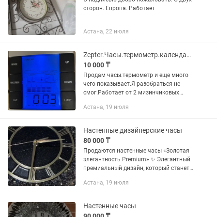
сторон. Европа. Работает
Астана, 22 июля
Zepter.Часы.термометр.календарь.гигрометр.
10 000 ₸
Продам часы.термометр и еще много
чего показывает.Я разобраться не
смог.Работает от 2 мизинчиковых
батареек.Состояник нового.коробки
Астана, 19 июля
нет.Астана.ул Кунаева 14.
Настенные дизайнерские часы
80 000 ₸
Продаются настенные часы «Золотая
элегантность Premium» ✨ Элегантный
премиальный дизайн, который станет
роскошным акцентом в любом
Астана, 19 июля
интерьере. • Диаметр: 60 см • Срок
доставки: до 7 дней
Настенные часы
90 000 ₸