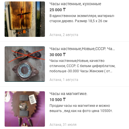
Часы настенные, кухонные
25 000 ₸
В единственном экземпляре, материал-
старое дерево. Размер 18,5 х 26 см
Астана, 2 августа
Часы настенные,Новые,СССР. Часы Женские,Мужские, Швейцария,СССР.
30 000 ₸
Часы настенные,Новые, качество
отличное, СССР. С белым циферблатом,
побольше -30.000 Часы Женские ( от
45.000), Мужские
Астана, 1 августа
(Амфибия-100.000,Слава-75.000, 50лет
ВОВ-100.000). Есть абсолютно новые,...
Часы на магнитике.
10 500 ₸
Продам часы на магнитике и можно
вешать , вид как на фото цена 10500т.
Астана, 31 июля