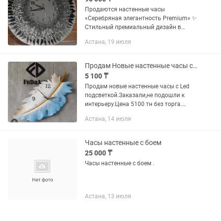
Продаются настенные часы
«Серебряная элегантность Premium» ✨
Стильный премиальный дизайн в
серебряном цвете, который идеально
Астана, 19 июля
дополнит современный интерьер. •
Диаметр: 70 см • Срок доставки: до 7...
Продам Новые настенные часы с Led подсветкой.Размер 50 см
5 100 ₸
Продам новые настенные часы с Led
подсветкой.Заказали,не подошли к
интерьеру.Цена 5100 тн без торга.
(Приобрели за 15.000).
Астана, 14 июля
Часы настенные с боем
25 000 ₸
Часы настенные с боем .
Астана, 13 июля