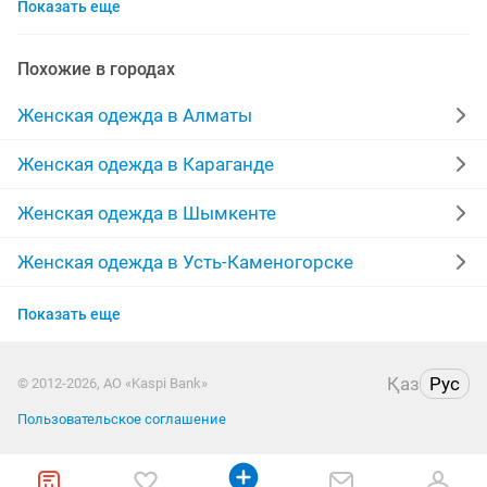
Показать еще
шубы мутон
выпускные платья
жилетки
лыжный костюм
меха
производство
Похожие в городах
куртки женские
пальто женские
Женская одежда в Алматы
меховые жилетки
халаты
платья на прокат
Женская одежда в Караганде
брюки
женская
зимние пуховики
кардиган
Женская одежда в Шымкенте
одежда
дубленки женские
парка куртка
Женская одежда в Усть-Каменогорске
Женская одежда в Актобе
юбка
пиджаки
кофты
отдадим
Показать еще
Женская одежда в Актау
дубленки натуральные
женские зимние куртки
Қаз
Рус
© 2012-2026, АО «Kaspi Bank»
Женская одежда в Павлодаре
Пользовательское соглашение
Женская одежда в Уральске