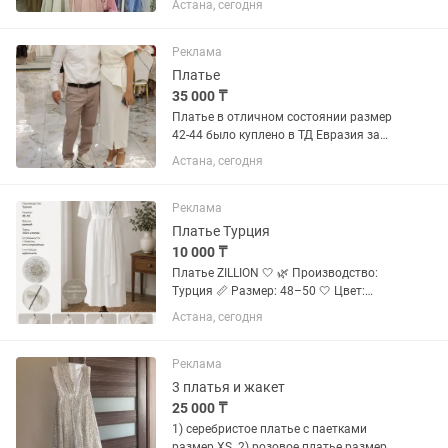
Астана, сегодня
ношеные, вечерние, свадебные, кыз
узату, головные уборы прилагаются,
размеры 44-50, может кто...
Реклама
Платье
35 000 ₸
Платье в отличном состоянии размер
42-44 было куплено в ТД Евразия за
75000тенге один раз только одевала
Астана, сегодня
Реклама
Платье Турция
10 000 ₸
Платье ZILLION 🤍 🌿 Производство:
Турция 📏 Размер: 48–50 🤍 Цвет:
молочный (белый) ✨ Прямой
Астана, сегодня
свободный фасон с поясом в
комплекте. Платье выполнено из
натурального хлопка, с подъюбником
Реклама
— не...
3 платья и жакет
25 000 ₸
1) серебристое платье с паетками
размер XS. 2) розовое платье размер S-