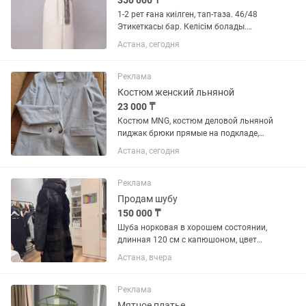
350 000 ₸
1-2 рет ғана киілген, тап-таза. 46/48
Этикеткасы бар. Келісім болады.
Химчистканы қажет етпейді. 840.000
Астана, сегодня
тыс алынған. Двухсторонний дубленка.
Фирма DONNABACCONI
Реклама
Костюм женский льняной
23 000 ₸
Костюм MNG, костюм деловой льняной
пиджак брюки прямые на подкладе,
размер 44-46, цвет беж, торг
Астана, сегодня
Реклама
Продам шубу
150 000 ₸
Шуба норковая в хорошем состоянии,
длинная 120 см с капюшоном, цвет
темно коричневый нет потертостей,
Астана, вчера
носила аккуратно. Варианты возможно
рассрочка. Торг
Реклама
Мятное платье