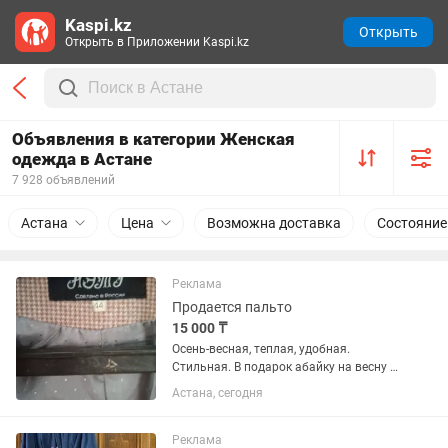
Kaspi.kz
Открыть
Открыть в Приложении Kaspi.kz
Объявления в категории Женская
одежда в Астане
7 928 объявлений
Астана
Цена
Возможна доставка
Состояние
Реклама
Продается пальто
15 000 ₸
Осень-весная, теплая, удобная.
Стильная. В подарок абайку на весну в
графитовом цвете, рр s
Астана, сегодня
Реклама