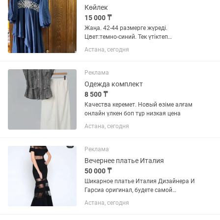
Көйлек
15 000 ₸
Жаңа. 42-44 размерге жүреді.
Цвет:темно-синий. Тек үтіктеп
жіберсеңіз болды көйлек жаксы, әдемі
Астана, сегодня
состояниеде.👍🏻
Реклама
Одежда комплект
8 500 ₸
Качества керемет. Новый өзіме алғам
онлайн үлкен боп тұр низкая цена
Астана, сегодня
Реклама
Вечернее платье Италия
50 000 ₸
Шикарное платье Италия Дизайнера И
Гарсиа оригинал, будете самой
изысканной на балу,покупала намного
Астана, сегодня
дороже