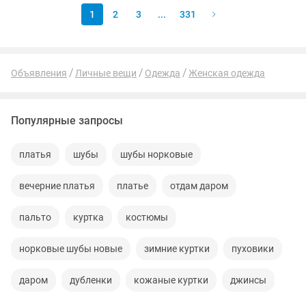
1
2
3
...
331
Объявления
Личные вещи
Одежда
Женская одежда
Популярные запросы
платья
шубы
шубы норковые
вечерние платья
платье
отдам даром
пальто
куртка
костюмы
норковые шубы новые
зимние куртки
пуховики
даром
дубленки
кожаные куртки
джинсы