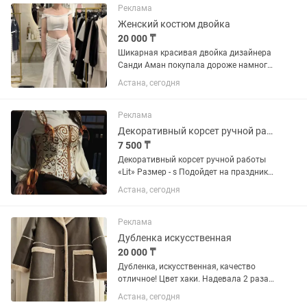
Реклама
Женский костюм двойка
20 000 ₸
Шикарная красивая двойка дизайнера
Санди Аман покупала дороже намного,
эксклюзив, будет только у вас
Астана, сегодня
Реклама
Декоративный корсет ручной работы
7 500 ₸
Декоративный корсет ручной работы
«Lit» Размер - s Подойдет на праздники
и яркие мероприятия
Астана, сегодня
Реклама
Дубленка искусственная
20 000 ₸
Дубленка, искусственная, качество
отличное! Цвет хаки. Надевала 2 раза.
На осень, теплую зиму. Покупала в
Астана, сегодня
магазине Serginnetti. Двухсторонняя.