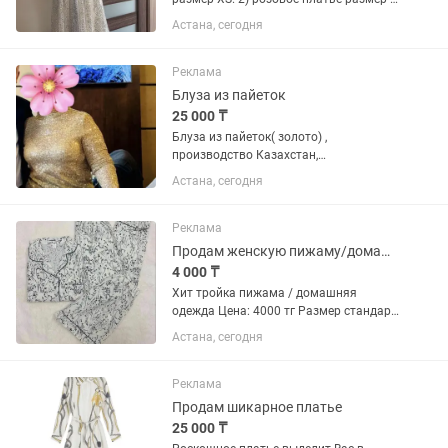
M. 3) платье в перьями размер S-M. 4)
Астана, сегодня
жакет новый размер S-M
Реклама
Блуза из пайеток
25 000 ₸
Блуза из пайеток( золото) ,
производство Казахстан,
производство Казахстан SAMIDEL
Астана, сегодня
Реклама
Продам женскую пижаму/домашнюю одежду
4 000 ₸
Хит тройка пижама ￼/ домашняя
одежда Цена: 4000 тг Размер стандарт
42-46 Хлопок , вискоза. Расцветка
Астана, сегодня
разная Самовывоз: Астана, Улы дала-
Аль-фараби Осталось 15 штук
Реклама
Продам шикарное платье
25 000 ₸