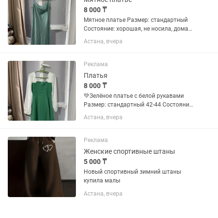
8 000 ₸
Мятное платье Размер: стандартный
Состояние: хорошая, не носила, дома
просто так лежат. Нежный мятный
Астана, вчера
цвет, атласная ткань, красиво
струящийся фасон. Элегантный верх с
мягкими складками. 📍 Астана 💰...
Реклама
Платья
8 000 ₸
💚Зелёное платье с белой рукавами
Размер: стандартный 42-44 Состояние:
очень хорошее, аккуратно носилось
Астана, вчера
Красивый и необычный фасон, платье
смотрится эффектно. Подойдёт для
повседневной носки,...
Реклама
Женские спортивные штаны
5 000 ₸
Новый спортивный зимний штаны
купила малы
Астана, вчера