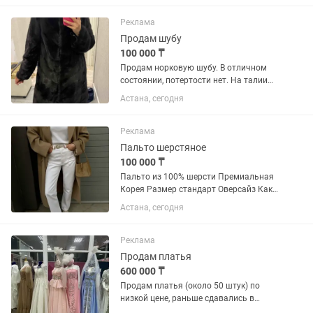
Реклама
Продам шубу
100 000 ₸
Продам норковую шубу. В отличном
состоянии, потертости нет. На талии
есть кулисы что можно регулировать,
Астана, сегодня
цвет мокко. По цене договоримся
Реклама
Пальто шерстяное
100 000 ₸
Пальто из 100% шерсти Премиальная
Корея Размер стандарт Оверсайз Как
новое Покупала за 220.000
Астана, сегодня
Реклама
Продам платья
600 000 ₸
Продам платья (около 50 штук) по
низкой цене, раньше сдавались в
аренду, но есть и новые ни разу не