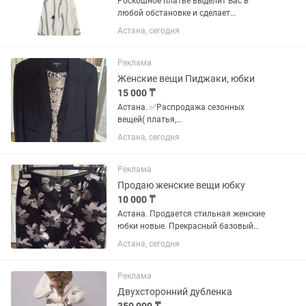
Роскошное платье выделит Вас в
любой обстановке и сделает
настоящей модницей!
Астана, сегодня
Реклама
Женские вещи Пиджаки, юбки
15 000 ₸
Астана. ✅Распродажа сезонных
вещей( платья,
футболки,сарафаны,костюмы,топы,
Астана, сегодня
блузки , юбки, и мн.др) ✅Продаются
стильные женские пиджаки. Отличные
базовые модели для делового,
Реклама
классического или...
Продаю женские вещи юбку
10 000 ₸
Астана. Продается стильная женские
юбки новые. Прекрасный базовый
элемент гардероба, который отлично
Астана, сегодня
подойдет как для офиса, так и для
повседневных образов.Состояние:
Абсолютно новая.Размер:...
Реклама
Двухсторонний дубленка