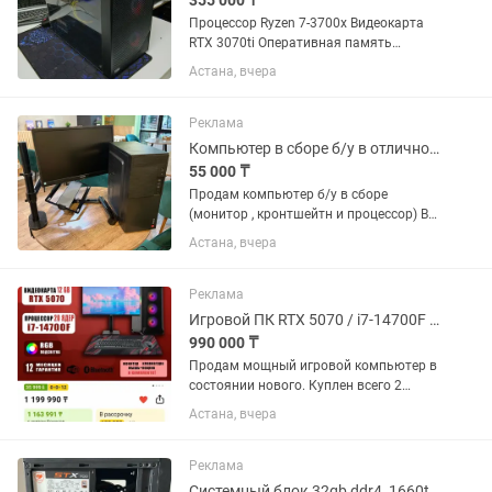
355 000 ₸
Процессор Ryzen 7-3700x Видеокарта
RTX 3070ti Оперативная память
16гб/3600MHz SSD 512гб m.2 Жёсткий
Астана, вчера
диск 1тб БП 2000w Просторный корпус
с хорошей системой охлаждения.
Установлено система виндовс 11,...
Реклама
Компьютер в сборе б/у в отличном состоянии
55 000 ₸
Продам компьютер б/у в сборе
(монитор , кронтшейтн и процессор) В
отличном состоянии, все целое Модель
Астана, вчера
монитора Philips 223v5lsb/01
Реклама
Игровой ПК RTX 5070 / i7-14700F / 32GB DDR5 / 1TB SSD Монитор 280 Гц
990 000 ₸
Продам мощный игровой компьютер в
состоянии нового. Куплен всего 2
месяца назад за 1 119 990 тг.
Астана, вчера
Использовался аккуратно, без
ремонтов и разгона. Любые проверки
приветствуются. Характеристики: ...
Реклама
Системный блок 32gb ddr4, 1660ti tuf gaming, r5 5600x