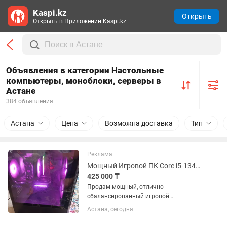
Kaspi.kz
Открыть
Открыть в Приложении Kaspi.kz
Объявления в категории Настольные
компьютеры, моноблоки, серверы в
Астане
384 объявления
Астана
Цена
Возможна доставка
Тип
Реклама
Мощный Игровой ПК Core i5-13400F / RTX 4060 Ti 8GB / 16GB DDR5 XPG
425 000 ₸
Продам мощный, отлично
сбалансированный игровой
компьютер в идеальном состоянии.
Астана, сегодня
Собрана ультимативная игровая
станция на современной и дорогой