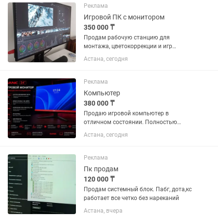
платформе DDR5. Компьютер работает
Реклама
абсолютно...
Игровой ПК с монитором
350 000 ₸
Продам рабочую станцию для
монтажа, цветокоррекции и игр
Использовалась для
Астана, сегодня
профессионального монтажа
документальных фильмов,
цветокоррекции в DaVinci Resolve и
Реклама
работы в After...
Компьютер
380 000 ₸
Продаю игровой компьютер в
отличном состоянии. Полностью
исправен, работает тихо и стабильно.
Астана, сегодня
Подойдет для современных игр,
работы, учебы и других задач.
Характеристики: - Процессор: Intel
Реклама
Core...
Пк продам
120 000 ₸
Продам системный блок. Пабг, дота,кс
работает все четко без нареканий
Астана, вчера