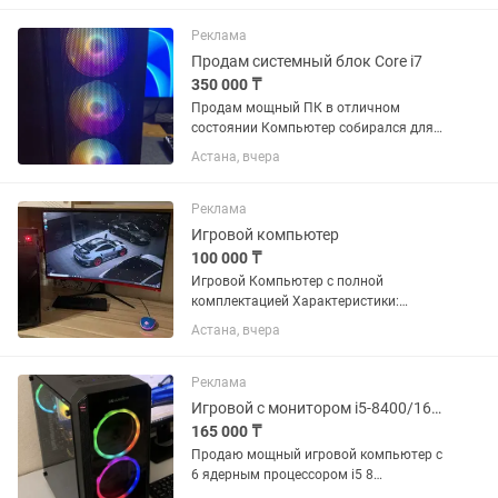
Реклама
Продам системный блок Core i7
350 000 ₸
Продам мощный ПК в отличном
состоянии Компьютер собирался для
себя, поэтому при выборе
Астана, вчера
комплектующих делался упор на
надежность, производительность и
комфортную работу. Использовался в
Реклама
основном для...
Игровой компьютер
100 000 ₸
Игровой Компьютер с полной
комплектацией Характеристики:
1.Процессор:I5-4460 (4 ядра)
Астана, вчера
2.Оперативная память 8гб geforce gtx
1060 3 гб 4Память:HDD 1TB
Комплектация: Большой изогнутый
Реклама
Монитор 27...
Игровой с монитором i5-8400/16Gb/RX580 8GB/SSD
165 000 ₸
Продаю мощный игровой компьютер с
6 ядерным процессором i5 8
поколения, полностью обслужен,