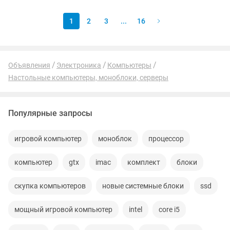
современных...
1
2
3
...
16
Объявления
Электроника
Компьютеры
Настольные компьютеры, моноблоки, серверы
Популярные запросы
игровой компьютер
моноблок
процессор
компьютер
gtx
imac
комплект
блоки
скупка компьютеров
новые системные блоки
ssd
мощный игровой компьютер
intel
core i5