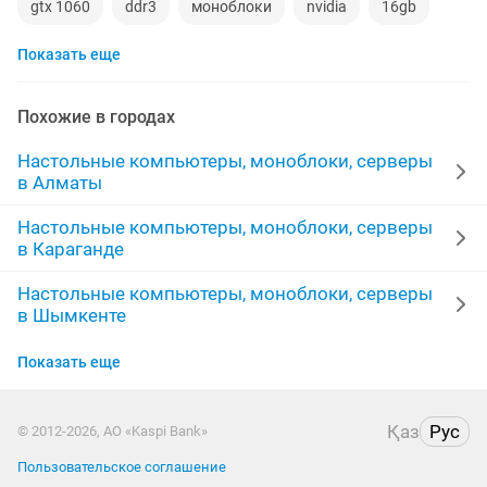
gtx 1060
ddr3
моноблоки
nvidia
16gb
Показать еще
core i7
полный
комп
dell
игровой пк
ноутбук компьютер
8gb
17 монитор
4gb
Похожие в городах
игровой блок
4 ядерный
ddr4
4 ядра
Настольные компьютеры, моноблоки, серверы
в Алматы
комплект компьютера
полный комплект компьютер
Настольные компьютеры, моноблоки, серверы
в Караганде
xeon
месяц
gtx 1050
500gb
1tb
Настольные компьютеры, моноблоки, серверы
блок компьютера
в Шымкенте
Настольные компьютеры, моноблоки, серверы
Показать еще
в Усть-Каменогорске
Настольные компьютеры, моноблоки, серверы
Қаз
Рус
© 2012-2026, АО «Kaspi Bank»
в Актобе
Пользовательское соглашение