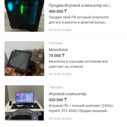
/ 8...
Продам Игровой компьютер на i5-12400f и RTX 4060/8g 16 gb ram
400 000 ₸
Продаю свой ПК который покупался
для игр и работы в архитектурных
программах. В хорошем состоянии
Астана, вчера
проверки приветствуются.
Характеристики снизу: Процессор Intel
Core i5-12400F / Система охлаждения...
Реклама
Моноблок
75 000 ₸
Моноблок в хорошем состоянии все
работает на отлично
Астана, вчера
Реклама
Игровой компьютер
420 000 ₸
Игровой ПК + полный комплект (240Hz,
HyperX, RTX 4060) Продаю мощный
игровой комплект, полностью готовый
Астана, вчера
к использованию — идеально подходит
как для киберспорта, так и для