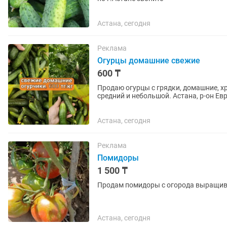
Астана, сегодня
Реклама
Огурцы домашние свежие
600 ₸
Продаю огурцы с грядки, домашние, хрустящие, без горечи. 
средний и небольшой. Астана, р-он Евразии. Доставка по городу бесплатно от 
Астана, пос....
Астана, сегодня
Реклама
Помидоры
1 500 ₸
Продам помидоры с огорода выращива
Астана, сегодня