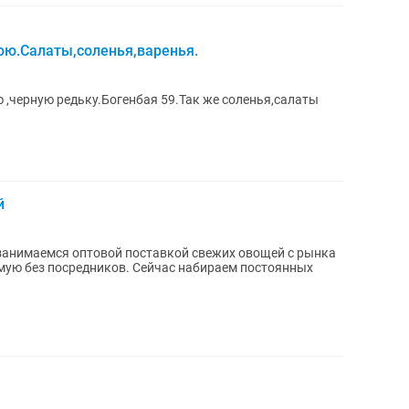
ю.Салаты,соленья,варенья.
,черную редьку.Богенбая 59.Так же соленья,салаты
й
 занимаемся оптовой поставкой свежих овощей с рынка
мую без посредников. Сейчас набираем постоянных