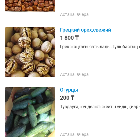
Астана, вчера
Грецкий орех,свежий
1 800 ₸
Грек жаңғағы сатылады.Түлкібастың ж
Астана, вчера
Огурцы
200 ₸
Тұздауға, күнделікті жейтін үйдің қиа
Астана, вчера