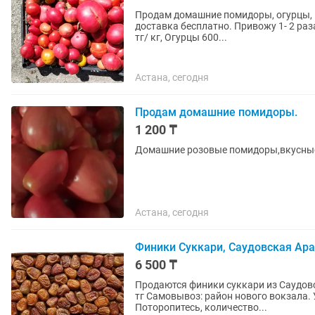
Продам домашние помидоры, огурцы, к
доставка бесплатно. Привожу 1- 2 раза в неделю с Атбасара под заказ. Цена : Помидоры 1300
тг/ кг, Огурцы 600...
Астана, сегодня
Продам домашние помидоры.
1 200 ₸
Домашние розовые помидоры,вкусны
Астана, сегодня
Финики Суккари, Саудовская Ар
6 500 ₸
Продаются финики суккари из Саудовской Аравии! 🇸🇦🌴 Вес уп
тг Самовывоз: район нового вокзала. Улица Байтурсынова 53/1, магазин Курылыс
Поторопитесь, количество...