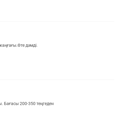
аңғағы.Өте дәмді.
ры. Бағасы 200-350 теңгеден