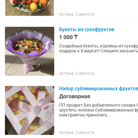
Астана, 2 августа
Букеты из сухофруктов
1 000 ₸
Съедобные букеты, корзины из сухофр
подарок к 8 марта!!! Спешите заказат
Астана, 2 августа
Набор сублимированных фруктов.
Договорная
ПП продукт Без добавленного сахара Натуральные фрукты и ничего больше Когда хочется по
хрустеть полезно Сублимированные фрукты по вкусной цене потому что мы любим своё дело и
нам приятно приносить...
Астана, 2 августа