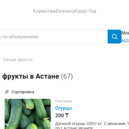
Клиентам
Бизнесу
Kaspi Гид
Мой
Аст
Овощи, фрукты
, фрукты в Астане
(67)
Сортировка
Реклама
Огурцы
200 ₸
Дачный огурцы 200тг кг. С мешками, 1
по г.Астане звоните