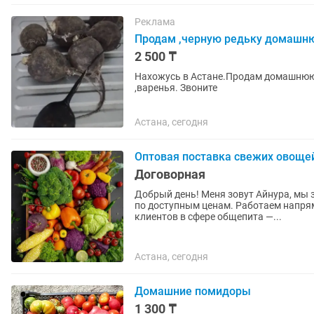
Реклама
Продам ,черную редьку домашню
2 500 ₸
Нахожусь в Астане.Продам домашнюю 
,варенья. Звоните
Астана, сегодня
Оптовая поставка свежих овоще
Договорная
Добрый день! Меня зовут Айнура, мы
по доступным ценам. Работаем напря
клиентов в сфере общепита —...
Астана, сегодня
Домашние помидоры
1 300 ₸