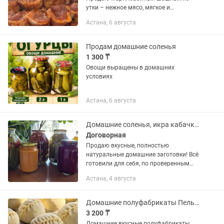
утки – нежное мясо, мягкое и
ароматное, уже в готовом маринаде.
Астана, 6 августа
Просто достал, разморозил и на
мангал! По предварительному заказу...
Продам домашние соленья
1 300 ₸
Овощи выращены в домашних
условиях
Астана, 6 августа
Домашние соленья, икра кабачковая по ГОСТу, натуральные соки
Договорная
Продаю вкусные, полностью
натуральные домашние заготовки! Всё
готовили для себя, по проверенным
рецептам, с душой и только из свежих
Астана, 4 августа
овощей. Без лишней химии. В наличии
широкий...
Домашние полуфабрикаты Пельмени
3 200 ₸
Домашние вкусные полуфабрикаты