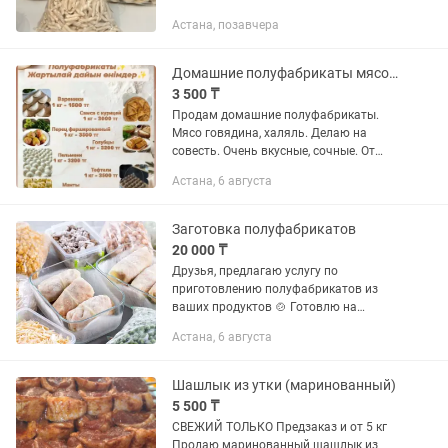
Астана, позавчера
Домашние полуфабрикаты мясо говядина
3 500 ₸
Продам домашние полуфабрикаты.
Мясо говядина, халяль. Делаю на
совесть. Очень вкусные, сочные. От
10.000тенге доставка
Астана, 6 августа
Заготовка полуфабрикатов
20 000 ₸
Друзья, предлагаю услугу по
приготовлению полуфабрикатов из
ваших продуктов 🍲 Готовлю на
неделю или месяц — для всей семьи, а
Астана, 6 августа
также ПП-варианты для тех, кто следит
за питанием. В меню: пп-хачапури,...
Шашлык из утки (маринованный)
5 500 ₸
СВЕЖИЙ ТОЛЬКО Предзаказ и от 5 кг
Продаю маринованный шашлык из