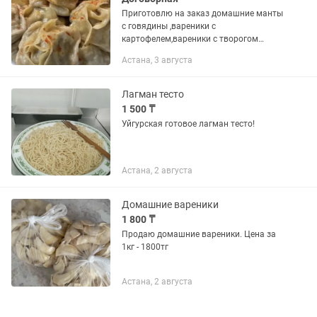
Приготовлю на заказ домашние манты
с говядины ,вареники с
картофелем,вареники с творогом
,беляши ,пирожки ,буйреки
Астана, 3 августа
классические и буйреки с картофелем.В
наличии нет по предзаказу свежее
все...
Лагман тесто
1 500 ₸
Уйгурская готовое лагман тесто!
Астана, 2 августа
Домашние вареники
1 800 ₸
Продаю домашние вареники. Цена за
1кг - 1800тг
Астана, 2 августа