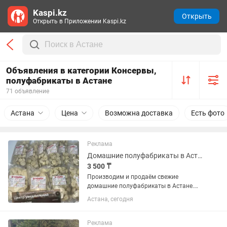
Kaspi.kz
Открыть
Открыть в Приложении Kaspi.kz
Объявления в категории Консервы,
полуфабрикаты в Астане
71 объявление
Астана
Цена
Возможна доставка
Есть фото
Реклама
Домашние полуфабрикаты в Астане Оптом и в розницу
3 500 ₸
Производим и продаём свежие
домашние полуфабрикаты в Астане.
Подходит для магазинов, кафе,
Астана, сегодня
столовых и частных клиентов. В
ассортименте: – Пельмени 1 кг -3500тг
– Манты. 1кг - 3900тг – Вареники 1 кг...
Реклама