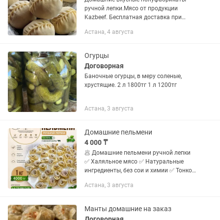
ручной лепки.Мясо от продукции
Kazbeef. Бесплатная доставка при
заказе свыше 3 кг. Пельмени 3500 тг/
Астана, 4 августа
кг, манты с фаршем 4000 тг/кг, манты с
рубленым мясом 4500/кг,...
Огурцы
Договорная
Баночные огурцы, в меру соленые,
хрустящие. 2 л 1800тг 1 л 1200тг
Астана, 3 августа
Домашние пельмени
4 000 ₸
🥟 Домашние пельмени ручной лепки
✅ Халяльное мясо ✅ Натуральные
ингредиенты, без сои и химии ✅ Тонкое
тесто и сочная начинка ✅ Есть
Астана, 3 августа
доставка 💰 1 кг — 4000 тг Подходит
для магазинов, кафе, столовых и...
Манты домашние на заказ
Договорная