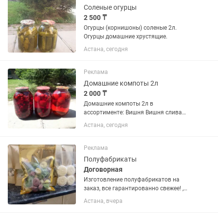
Соленые огурцы
2 500 ₸
Огурцы (корнишоны) соленые 2л.
Огурцы домашние хрустящие.
Астана, сегодня
Реклама
Домашние компоты 2л
2 000 ₸
Домашние компоты 2л в
ассортименте: Вишня Вишня слива
Слива Яблоко слива Абрикос
Астана, сегодня
Смородина Смородина крыжовник итд
Реклама
Полуфабрикаты
Договорная
Изготовление полуфабрикатов на
заказ, все гарантированно свежее! ,
пельмени говяжьи изготовленные из
Астана, вчера
мраморного мяса, пельмени, куриные
грудки+филе бедра без кожи для