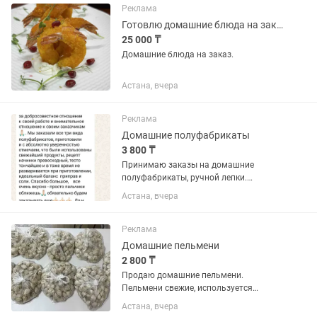
людей ведущих здоровый образ...
Реклама
Готовлю домашние блюда на заказ
25 000 ₸
Домашние блюда на заказ.
Астана, вчера
Реклама
Домашние полуфабрикаты
3 800 ₸
Принимаю заказы на домашние
полуфабрикаты, ручной лепки.
Пельмени, вареники, манты. Состав:
Астана, вчера
мясо говядины, лук, солььььь, перец.
Вареники состав: картофель вареный,
перец, соль. Лук пожеланию. Манты...
Реклама
Домашние пельмени
2 800 ₸
Продаю домашние пельмени.
Пельмени свежие, используется
домашний фарш. Цена за кг.-2800тг.
Астана, вчера