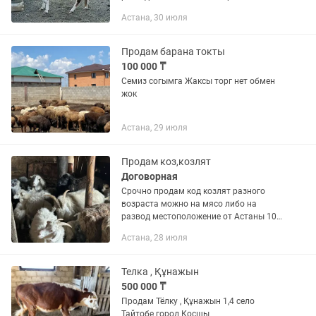
продажа возможен торг
Астана, 30 июля
Продам барана токты
100 000 ₸
Семиз согымга Жаксы торг нет обмен
жок
Астана, 29 июля
Продам коз,козлят
Договорная
Срочно продам код козлят разного
возраста можно на мясо либо на
развод местоположение от Астаны 100
километров Кургальджинский район
Астана, 28 июля
село Арыкты по цене договоримся
Телка , Құнажын
500 000 ₸
Продам Тёлку , Құнажын 1,4 село
Тайтобе город Қосшы