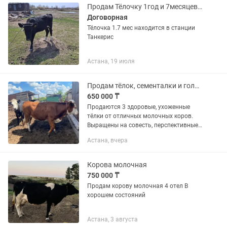
Продам Тёлочку 1год и 7месяцев ей
Договорная
Тёлочка 1.7 мес находится в станции
Танкерис
Астана, 19 июля
Продам тёлок, сементалки и голштинка
650 000 ₸
Продаются 3 здоровые, ухоженные
тёлки от отличных молочных коров.
Выращены на совесть, перспективные
для хозяйства. Тёлки породы
Астана, вчера
Симментал (2 головы) Больше года.
Уже осеменённые. Рождены от...
Корова молочная
750 000 ₸
Продам корову молочная 4 отел В
хорошем состояний
Астана, 3 августа