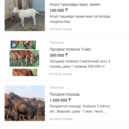
Асыл тұқымды ешкі, занен
100 000 ₸
Асыл тұқымды занен ешкі сатылады
саудасы бар
Астана, вчера
Реклама
Продам телёнок 5 мес
300 000 ₸
Продаем телёнок 5 месячный, есть 3
голова, цена 1 теленка 300 000 тг
Астана, вчера
Реклама
Продам лошадь
1 000 000 ₸
Продается лошадь. Кобыла 5 (пяти)
лет. Жирная. Цена - 1 млн. тенге.
Пишите по номеру, обязательно отвечу
Астана, вчера
или перезвоню). Любопытных не
беспокоить.