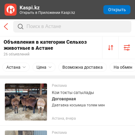
Kaspi.kz
Открыть
Открыть в Приложении Kaspi.kz
Объявления в категории Сельхоз
животные в Астане
26 объявлений
Астана
Цена
Возможна доставка
На обмен
Реклама
Кои токты сатылады
Договорная
Давтавка косымша толем мен
Астана, вчера
Реклама