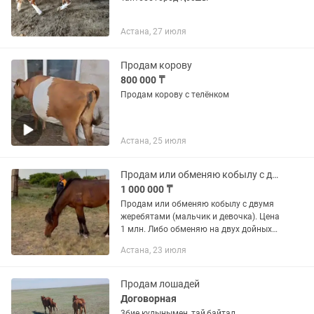
Астана, 27 июля
Продам корову
800 000 ₸
Продам корову с телёнком
Астана, 25 июля
Продам или обменяю кобылу с двумя жеребятами
1 000 000 ₸
Продам или обменяю кобылу с двумя
жеребятами (мальчик и девочка). Цена
1 млн. Либо обменяю на двух дойных
коров
Астана, 23 июля
Продам лошадей
Договорная
3бие кулынымен, тай,байтал .