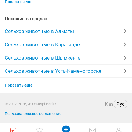
Показать еще
кой сатылады
белый
стоит
веса
оптов
жас
сатылады
мама
в цен
цен
осел
Похожие в городах
коза молочная
продать мясо
бука
еркек
Сельхоз животные в Алматы
ф 7
батыр
продать
Сельхоз животные в Караганде
Сельхоз животные в Шымкенте
Сельхоз животные в Усть-Каменогорске
Сельхоз животные в Актобе
Показать еще
Сельхоз животные в Костанае
Қаз
Рус
© 2012-2026, АО «Kaspi Bank»
Сельхоз животные в Таразе
Пользовательское соглашение
Сельхоз животные в Павлодаре