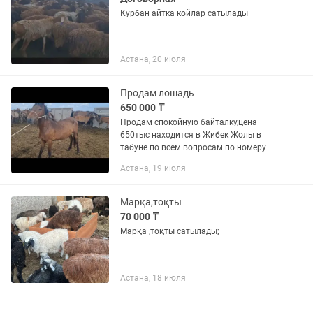
Курбан айтка койлар сатылады
Астана, 20 июля
Продам лошадь
650 000 ₸
Продам спокойную байталку,цена
650тыс находится в Жибек Жолы в
табуне по всем вопросам по номеру
Астана, 19 июля
Марқа,тоқты
70 000 ₸
Марқа ,тоқты сатылады;
Астана, 18 июля