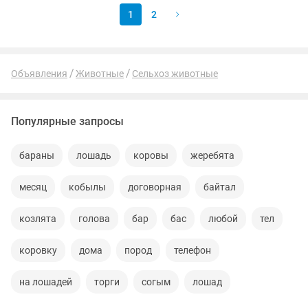
1
2
Объявления
Животные
Сельхоз животные
Популярные запросы
бараны
лошадь
коровы
жеребята
месяц
кобылы
договорная
байтал
козлята
голова
бар
бас
любой
тел
коровку
дома
пород
телефон
на лошадей
торги
согым
лошад