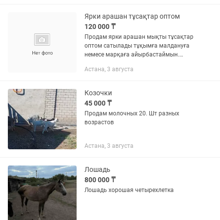
Ярки арашан тұсақтар оптом
120 000 ₸
Продам ярки арашан мықты тұсақтар
оптом сатылады тұқымға малдануға
немесе марқаға айырбастаймын.
Астана Ильинка.
Астана, 3 августа
Козочки
45 000 ₸
Продам молочных 20. Шт разных
возрастов
Астана, 3 августа
Лошадь
800 000 ₸
Лошадь хорошая четырехлетка