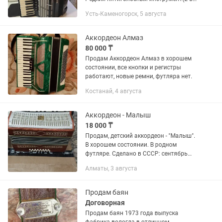
ломаной деке, 3 в прямой, один из
Усть-Каменогорск, 5 августа
которых французский розлив). 13
регистров в правой руке и 5 в...
Аккордеон Алмаз
80 000 ₸
Продам Аккордеон Алмаз в хорошем
состоянии, все кнопки и регистры
работают, новые ремни, футляра нет.
Костанай, 4 августа
Аккордеон - Малыш
18 000 ₸
Продам, детский аккордеон - "Малыш".
В хорошем состоянии. В родном
футляре. Сделано в СССР: сентябрь
1982 года. Винтаж!
Алматы, 3 августа
Продам баян
Договорная
Продам баян 1973 года выпуска