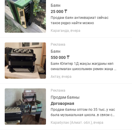
Баян
25 000 ₸
Продам баян антиквариат сейчас
такое редко найти можно
Караганда, вчера
Реклама
Баян
550 000 ₸
Баян Юпитер 1Д жақсы жағдаиы көп
оиналмаған шихолымен ремен жаңа +
детский ремені де бар жеңіл таланты
Актау, вчера
балдарға үиренуге өтте ыңғайлы тоиға
алып шығуға шаршатпаиды даусы
сайрап тұр оригинал Юпитер...
Реклама
Продам баяны
Договорная
Продам баяны оптом по 35 тыс..у нас
была музыкальная школа..в связи с
закрытием баяны продаются..если в
Карабулак (Алмат. обл.), вчера
розницу цена другая зависит от
модели баяна Все баяны в рабочем