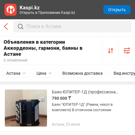
Kaspi.kz
Открыть
Открыть в Приложении Kaspi.kz
Объявления в категории
Аккордеоны, гармони, баяны в
Астане
6 объявлений
Астана
Цена
Возможна доставка
Вид инстр
Баян ЮПИТЕР-1Д (профессиональной, производство России)
790 000 ₸
Баян "ЮПИТЕР-1Д" (Ремни, чехол в
комплекте) В отличном состоянии
Астана, 25 июля