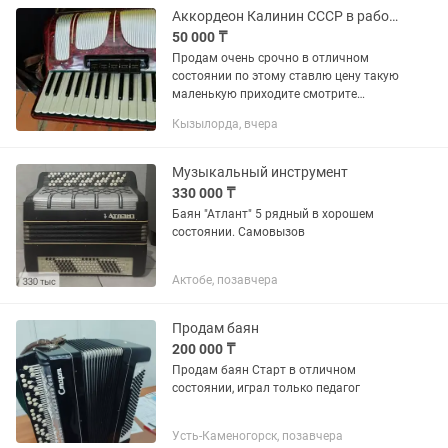
состоянии..бережно...
Аккордеон Калинин СССР в рабочем состоянии с футляром
50 000 ₸
Продам очень срочно в отличном
состоянии по этому ставлю цену такую
маленькую приходите смотрите
акардеон «Калинин» (СССР) в рабочем
Кызылорда, вчера
состоянии. Инструмент играет,
клавиши и кнопки работают, мех...
Музыкальный инструмент
330 000 ₸
Баян "Атлант" 5 рядный в хорошем
состоянии. Самовызов
Актобе, позавчера
Продам баян
200 000 ₸
Продам баян Старт в отличном
состоянии, играл только педагог
Усть-Каменогорск, позавчера