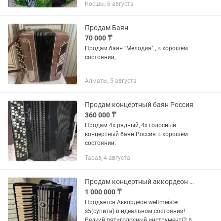
Косшы, 6 августа
Продам Баян
70 000 ₸
Продам баян “Мелодия”., в хорошем
состоянии,
Алматы, 5 августа
Продам концертный баян Россия
360 000 ₸
Продам 4х рядный, 4х голосный
концертный баян Россия в хорошем
состоянии.
Тараз, 4 августа
Продам концертный аккордеон weltmeister s5
1 000 000 ₸
Продается Аккордеон weltmeister
s5(супита) в идеальном состоянии!
Редкий пятиголосный инструмент(2 в