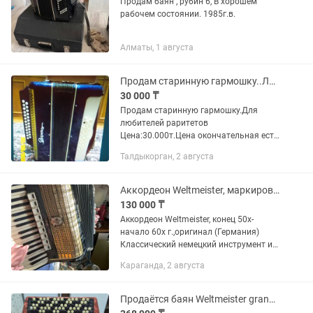
Продам баян , рубин 6, В хорошем
рабочем состоянии. 1985г.в.
Алматы, 1 августа
Продам старинную гармошку..Любителям старинных вещей.
30 000 ₸
Продам старинную гармошку.Для
любителей раритетов
Цена:30.000т.Цена окончательная есть
если не отвечу на звонок.Благодарю за
Талдыкорган, 2 августа
понимание.
Аккордеон Weltmeister, маркировка Made in GDR /
130 000 ₸
Аккордеон Weltmeister, конец 50х-
начало 60х г.,оригинал (Германия)
Классический немецкий инструмент из
Клингенштайна, известный
Караганда, 2 августа
надежностью и богатым звучанием.
Отличное состояние: меха плотные,...
Продаётся баян Weltmeister grandina