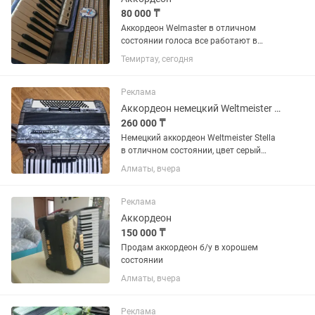
80 000 ₸
Аккордеон Welmaster в отличном
состоянии голоса все работают в
комплекте имеется чехол
Темиртау, сегодня
Реклама
Аккордеон немецкий Weltmeister Stella
260 000 ₸
Немецкий аккордеон Weltmeister Stella
в отличном состоянии, цвет серый
перламутр, отличный глубокий звук
Алматы, вчера
Реклама
Аккордеон
150 000 ₸
Продам аккордеон б/у в хорошем
состоянии
Алматы, вчера
Реклама