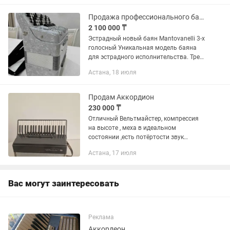
Продажа профессионального баяна
2 100 000 ₸
Эстрадный новый баян Mantovanelli 3-х
голосный Уникальная модель баяна
для эстрадного исполнительства. Трех
голосный, семь регистров в правой,
Астана, 18 июля
розлив плюс фагот, четыре регистра в
левой, два...
Продам Аккордион
230 000 ₸
Отличный Вельтмайстер, компрессия
на высоте , меха в идеальном
состоянии ,есть потёртости звук
чистый насыщенный ,регистры все
Астана, 17 июля
работают .230к ,обмен на айфон
15,16,17.
Вас могут заинтересовать
Реклама
Аккордеон