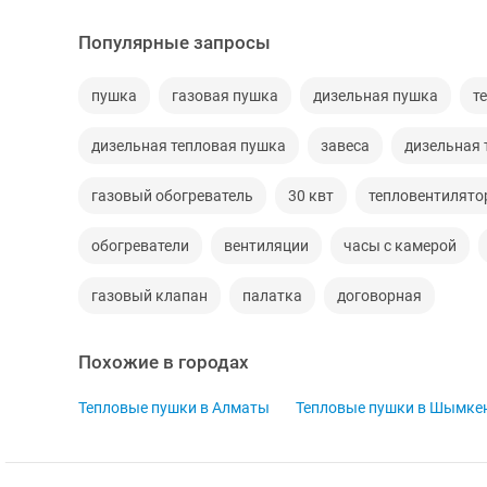
Популярные запросы
пушка
газовая пушка
дизельная пушка
т
дизельная тепловая пушка
завеса
дизельная 
газовый обогреватель
30 квт
тепловентилят
обогреватели
вентиляции
часы с камерой
газовый клапан
палатка
договорная
Похожие в городах
Тепловые пушки в Алматы
Тепловые пушки в Шымке