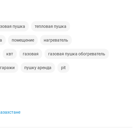
азовая пушка
тепловая пушка
а
помещение
нагреватель
квт
газовая
газовая пушка обогреватель
гаражи
пушку аренда
pit
Казахстане