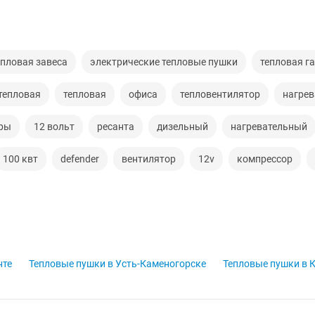
епловая завеса
электрические тепловые пушки
тепловая г
тепловая
тепловая
офиса
тепловентилятор
нагрев
оры
12 вольт
ресанта
дизельный
нагревательный
100 квт
defender
вентилятор
12v
компрессор
нте
Тепловые пушки в Усть-Каменогорске
Тепловые пушки в 