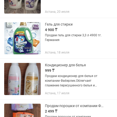
Астана, 20 июля
Гель для стирки
4 900 ₸
Продам гель для стирки 3,3 л 4900 тг.
Германия
Астана, 18 июля
Кондиционер для белья
999 ₸
Продам кондиционер для белья от
компании Фаберлик.Облегчает
глажение пересушенного белья и
плотных тканей. Снимает статическое
Астана, 17 июля
электричество с тканей.
Гарантирует экономичный расход: 1
флакон...
Продам порошки от компании Фаберлик
2 499 ₸
Продам порошок от компании