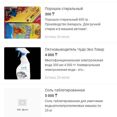
подходит для кафеля, нержавеющей...
Порошок стиральный
300 ₸
Порошок стиральный 600 гр .
Производство Беларусь. Для ручной
стирки и в машине автомат.
Астана, 30 июля
Пятновыводитель Чудо Эко Товар
4 000 ₸
Многофункциональная электролизная
вода 300 мл 4 000 тг Универсальная
электролизная вода - это
инновационный продукт нового
Астана, 29 июля
поколения, разработанный с
использованием передовой японской...
Соль таблетированная
5 000 ₸
Соль таблетированная для умягчения
воды,вполипропиленовых мешках по
25 кг