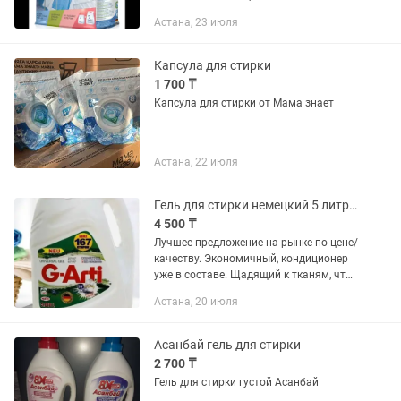
Rohm & Werner с учётом инноваций в
Астана, 23 июля
области профессиональных средств
для стирки. Экологичная формула с...
Капсула для стирки
1 700 ₸
Капсула для стирки от Мама знает
Астана, 22 июля
Гель для стирки немецкий 5 литров
4 500 ₸
Лучшее предложение на рынке по цене/
качеству. Экономичный, кондиционер
уже в составе. Щадящий к тканям, что
сохранит ваши вещи от выцветания и
Астана, 20 июля
повреждения волокон ткани.
Асанбай гель для стирки
2 700 ₸
Гель для стирки густой Асанбай