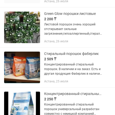
Астана, 26 июля
Green Glow порошки листовые
2 200 ₸
Листовой порошок очень хороший
отстирывает сильные
загрязнения,гипоаллергенный,стиралк
у не портит а свежесть словами не
Астана, 26 июля
объяснить,германский
Стиральный порошок фаберлик
2 509 ₸
Концентрированный стиральный
порошок. В наличии и на заказ. Есть и
другая продукция Фаберлик в наличии
и со скидкой. Левый берег.
Астана, 25 июля
Концентрированный стиральный порошок универсальный
2 250 ₸
Концентрированный стиральный
порошок универсальный разработан
совместно с немецкой компанией