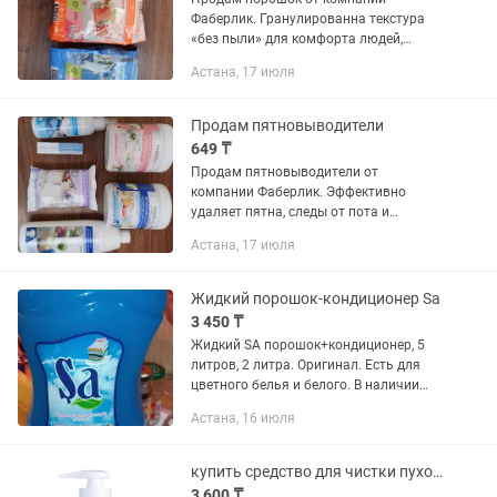
Фаберлик. Гранулированна текстура
«без пыли» для комфорта людей,
склонных к аллергии на обычные
Астана, 17 июля
порошковые средства. Безопасен для
чувствительной кожи,
дерматологически...
Продам пятновыводители
649 ₸
Продам пятновыводители от
компании Фаберлик. Эффективно
удаляет пятна, следы от пота и
неприятные запахи.
Астана, 17 июля
Антибактериальные и очищающие
свойства активного кислорода. Для
белых и цветных...
Жидкий порошок-кондиционер Sa
3 450 ₸
Жидкий SA порошок+кондиционер, 5
литров, 2 литра. Оригинал. Есть для
цветного белья и белого. В наличии
белый, голубой, синий. Приятный
Астана, 16 июля
аромат. 5 литров-80 стирок.
купить средство для чистки пуховиков iLiFE /500г
3 600 ₸