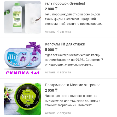
гель порошок Greenleaf
2 800 ₸
гель порошок для стирки всех видов
ткани фирмы Greenleaf - щадящий,
экономичный, отлично промывающий
и дезинфицирующий гель, дешевле,
Астана, 4 августа
чем у других
Капсулы illif для стирки
5 000 ₸
Удаляет бактериостатические клещи
прочие бактерии на 99.9%. Содержит 7
очищающих энзимов, которые
повышают мощность очистки белья от
Астана, 4 августа
загрязнения в 8 раз. Защитная
ободочка быстро растворяется в воде.
Продам паста Мистик от гринвей, вся продукция
2 050 ₸
Чистящая паста широкого спектра
применения для удаления сильных и
стойких загрязнений. Поможет
добиться блестящих результатов на
Астана, 2 августа
кухне и в ванной комнате, отлично