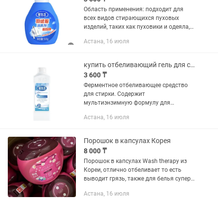
Область применения: подходит для
всех видов стирающихся пуховых
изделий, таких как пуховики и одеяла, а
также шерсти, хлопка, льна,
Астана, 16 июля
синтетических волокон и других
тканей. Особенность продукта: -...
купить отбеливающий гель для стирки с энзимами 1 кг, бренда iLIFE
3 600 ₸
Ферментное отбеливающее средство
для стирки. Содержит
мультиэнзимную формулу для
глубокого удаления пятен. С этим
Астана, 16 июля
средством Вы сможете удалить
трудновыводимые пятна всего за одну
стирку. Имеет свежий...
Порошок в капсулах Корея
8 000 ₸
Порошок в капсулах Wash therapy из
Кореи, отлично отбеливает то есть
выводит грязь, также для белья супер,
по швейцарской технологии.
Астана, 16 июля