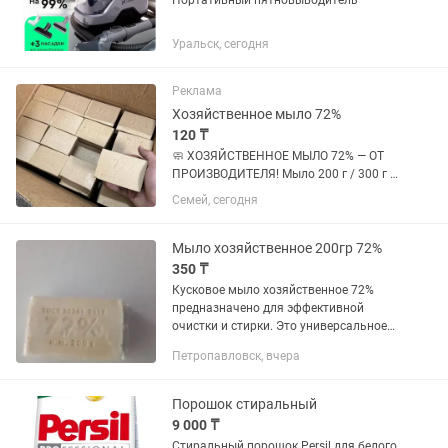
Портативный пятновыводитель
Уральск, сегодня
Реклама
Хозяйственное мыло 72%
120 ₸
🧼 ХОЗЯЙСТВЕННОЕ МЫЛО 72% — ОТ
ПРОИЗВОДИТЕЛЯ! Мыло 200 г / 300 г /
350 г для стирки, уборки и
Семей, сегодня
хозяйственных нужд. ✅ Собственное
производство ✅ 72% ✅ Опт и розница
✅ Низкие цены ✅ Цена договорная ✅...
Мыло хозяйственное 200гр 72%
350 ₸
Кусковое мыло хозяйственное 72%
предназначено для эффективной
очистки и стирки. Это универсальное
средство подходит для использования
Петропавловск, вчера
на кухне, а также для уборки в
домашних условиях. Мыло имеет вес...
Порошок стиральный
9 000 ₸
Стиральный порошок Persil для белого