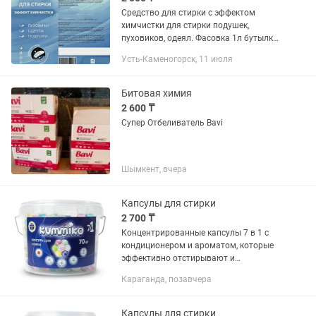
Средство для стирки с эффектом
химчистки для стирки подушек,
пуховиков, одеял. Фасовка 1л бутылки
и 10 л канистры.
Усть-Каменогорск, 11 июля
Битовая химия
2 600 ₸
Супер Отбеливатель Bavi
Шымкент, вчера
Капсулы для стирки
2 700 ₸
Концентрированные капсулы 7 в 1 с
кондиционером и ароматом, которые
эффективно отстирывают и
ухаживают за тканями. Растворяются
Караганда, позавчера
при стирке и быстро действуют даже
при низких температурах.
Капсулы для стирки