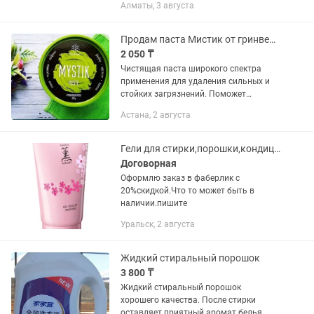
Алматы, 3 августа
3дня использования.
Продам паста Мистик от гринвей, вся продукция
2 050 ₸
Чистящая паста широкого спектра
применения для удаления сильных и
стойких загрязнений. Поможет
добиться блестящих результатов на
Астана, 2 августа
кухне и в ванной комнате, отлично
подходит для кафеля, нержавеющей...
Гели для стирки,порошки,кондиционер
Договорная
Оформлю заказ в фаберлик с
20%скидкой.Что то может быть в
наличии.пишите
Уральск, 2 августа
Жидкий стиральный порошок
3 800 ₸
Жидкий стиральный порошок
хорошего качества. После стирки
оставляет приятный аромат белья.