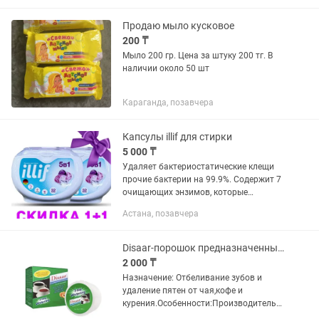
Продаю мыло кусковое
200 ₸
Мыло 200 гр. Цена за штуку 200 тг. В
наличии около 50 шт
Караганда, позавчера
Капсулы illif для стирки
5 000 ₸
Удаляет бактериостатические клещи
прочие бактерии на 99.9%. Содержит 7
очищающих энзимов, которые
повышают мощность очистки белья от
Астана, позавчера
загрязнения в 8 раз. Защитная
ободочка быстро растворяется в воде.
Disaar-порошок предназначенный для удаления пятен от чая и кофе.
2 000 ₸
Назначение: Отбеливание зубов и
удаление пятен от чая,кофе и
курения.Особенности:Производитель
заявляет о видимом результате через