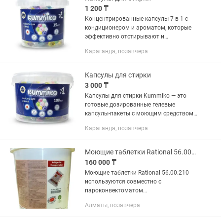
1 200 ₸
Концентрированные капсулы 7 в 1 с
кондиционером и ароматом, которые
эффективно отстирывают и
ухаживают за тканями. Растворяются
Караганда, позавчера
при стирке и быстро действуют даже
при низких температурах.
Капсулы для стирки
3 000 ₸
Капсулы для стирки Kummiko — это
готовые дозированные гелевые
капсулы-пакеты с моющим средством,
предназначенные для автоматической
Караганда, позавчера
и ручной стирки одежды и белья.
Каждый пакет содержит...
Моющие таблетки Rational 56.00.210 используются совместно
160 000 ₸
Моющие таблетки Rational 56.00.210
используются совместно с
пароконвектоматом
SelfCookingCenter® с системой Efficient
Алматы, позавчера
CareControl.
Высококонцентрированные таблетки с