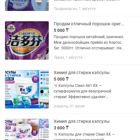
Объем 5 л. Цена 3800 тг
Талдыкорган, 1 августа
Продам отличный порошок оригинал
5 000 ₸
Продаю порошок китайский, оригинал.
Муж дальнобойщик привёз из Хоргос.
5кг. 5000тг. Отлично отстирывает. Не
пожалеете.
Тараз, 1 августа
Химия для стирки капсулы
5 000 ₸
🫧 Капсулы Clean 4в1 8X —
суперформула для безупречной
стирки! Эффективно удаляет
повседневные загрязнения, помогают
Алматы, 31 июля
сохранить яркость тканей и дарят
вещам свежий аромат. Удобный
формат капсул с...
Химия для стирки капсулы
3 600 ₸
🫧 Капсулы для стирки Clean 8X —