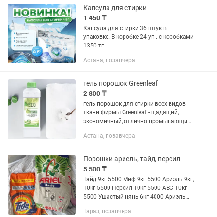
интенсивным активным комплексом...
Капсула для стирки
1 450 ₸
Капсула для стирки 36 штук в
упаковке. В коробке 24 уп . с коробками
1350 тг
Астана, позавчера
гель порошок Greenleaf
2 800 ₸
гель порошок для стирки всех видов
ткани фирмы Greenleaf - щадящий,
экономичный, отлично промывающий
и дезинфицирующий гель, дешевле,
Астана, позавчера
чем у других
Порошки ариель, тайд, персил
5 500 ₸
Тайд 9кг 5500 Миф 9кг 5500 Ариэль 9кг,
10кг 5500 Персил 10кг 5500 АВС 10кг
5500 Ушастый нянь 6кг 4000 Ариэль
Тайд 6кг 4500 На заказ 3-4 дня ждать
Тараз, позавчера