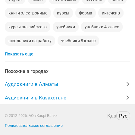
книги электронные
курсы
форма
интенсив
курсы английского
учебники
учебники 4 класс
школьники на работу
учебники 8 класс
Показать еще
обучение языкам
учебники 9 класс
учебник английского
запись песни
Похожие в городах
учебники за 4 класс
танце
Аудиокниги в Алматы
английский язык курсы
игровой компьютер
Аудиокниги в Казахстане
дешево
фильмы
обмен компьютер
здоровье
Қаз
Рус
© 2012-2026, АО «Kaspi Bank»
Пользовательское соглашение