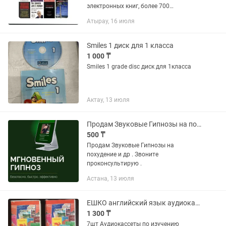
электронных книг, более 700
аудиокниг. Скачайте сразу на телефон,
Атырау, 16 июля
читайте и слушайте самые Топовые,
Лучшие а главное Мировые...
Smiles 1 диск для 1 класса
1 000 ₸
Smiles 1 grade disc диск для 1класса
Актау, 13 июля
Продам Звуковые Гипнозы на похудение и др .
500 ₸
Продам Звуковые Гипнозы на
похудение и др . Звоните
проконсультирую .
Астана, 13 июля
ЕШКО английский язык аудиокассеты
1 300 ₸
7шт Аудиокассеты по изучению