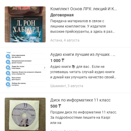
Комплект Основ ЛРХ: лекций И КНИГ Хаббарда (сСопровод.Текстами Основы)
Договорная
Передача материалов в связи с
лишним комплектом. У издателя
высокие прейскуранты, а здесь в раз
ниже. Есть рац-совет тем, кто желает:
Астана, 4 августа
МОЖНО ЧАСТЯМИ, и в этом Вам может
обойтись бесплатно - обретением...
Аудио книги лучшие из лучших . 202 книг
1 000 ₸
Аудио книги 📚 для вас . Если не
успеваешь читать случай аудио книги
и думай как улучшить качество своей
жизни. Аудио книги удобная вещ . Я
Шымкент, 3 августа
люблю сама слушать аудио книги и
создала для вас 202 более...
Диск по информатике 11 класс
500 ₸
Продам диск по информатике 11 класс.
За подробностями пишите на Kaspi
или на