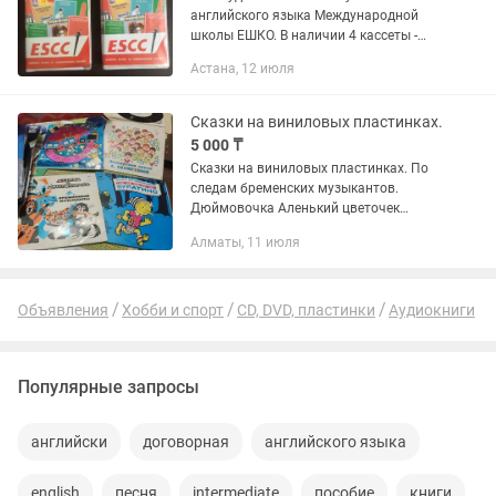
английского языка Международной
школы ЕШКО. В наличии 4 кассеты -
уроки (выпуск 1999г) : Intermediate
Астана, 12 июля
English «Lesson 12-13-14», «Lesson 18-
19-20», «Lesson 24-25-26»,...
Сказки на виниловых пластинках.
5 000 ₸
Сказки на виниловых пластинках. По
следам бременских музыкантов.
Дюймовочка Аленький цветочек
Царевна лягушка Чебурашка Маугли
Алматы, 11 июля
Доктор Айболит. По щучьему велению.
Приключения Чиполлино....
Объявления
Хобби и спорт
CD, DVD, пластинки
Аудиокниги
Популярные запросы
английски
договорная
английского языка
english
песня
intermediate
пособие
книги