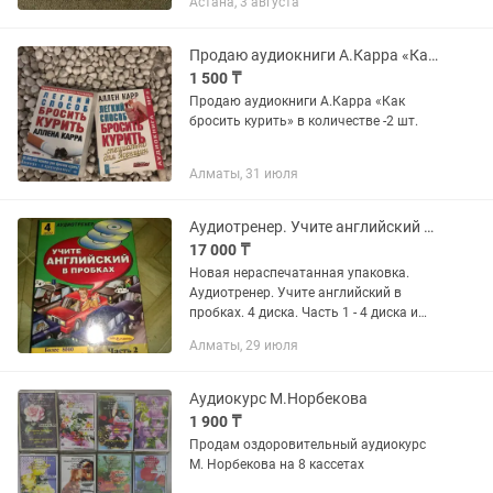
Астана, 3 августа
Продаю аудиокниги А.Карра «Как бросить курить»
1 500 ₸
Продаю аудиокниги А.Карра «Как
бросить курить» в количестве -2 шт.
Алматы, 31 июля
Аудиотренер. Учите английский в поездках пробках. 4 диска. слов и выражений
17 000 ₸
Новая нераспечатанная упаковка.
Аудиотренер. Учите английский в
пробках. 4 диска. Часть 1 - 4 диска и
часть 2 - 4 диска. Более 8000 слов и
Алматы, 29 июля
выражений. срочная не дорогая
доставка в другие регионы...
Аудиокурс М.Норбекова
1 900 ₸
Продам оздоровительный аудиокурс
М. Норбекова на 8 кассетах