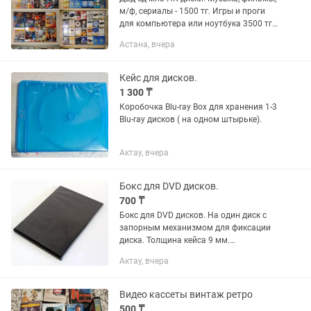
м/ф, сериалы - 1500 тг. Игры и проги
для компьютера или ноутбука 3500 тг
Устройства для просмотра и
Астана, вчера
прослушивания дисков смотрите на 9
фото. Более подробно...
Кейс для дисков.
1 300 ₸
Коробочка Blu-ray Box для хранения 1-3
Blu-ray дисков ( на одном штырьке).
Актау, вчера
Бокс для DVD дисков.
700 ₸
Бокс для DVD дисков. На один диск с
запорным механизмом для фиксации
диска. Толщина кейса 9 мм.
Производство Россия.
Актау, вчера
Видео кассеты винтаж ретро
500 ₸