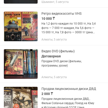
Шымкент, 5 августа
фильмы,боевики, концерты. Диски
"белые", качественные. Пишите,
звоните,уточняйте.
Ретро видеокассеты VHS
10 000 ₸
На 1,2 фото каждая по 10 000 тг, На 3,4
фото — 7 000 тг каждая, На 5,6 фото —
15 000 тг, На 7,8 фото — 3000 тг Цена
окончательная Обмен не интересует
Алматы, 5 августа
Без доставки Алматы Наурызбайский
район мкр...
Видео DVD (фильмы)
Договорная
Продам DVD диски (фильмы,
программы, уроки)
Алматы, 5 августа
Продам лицензионные диски ДВД
2 000 ₸
Продам лицензионные диски ДВД ,
Фильм Собачье сердце, Поезд на Юму
и История сборной СССР. Цена