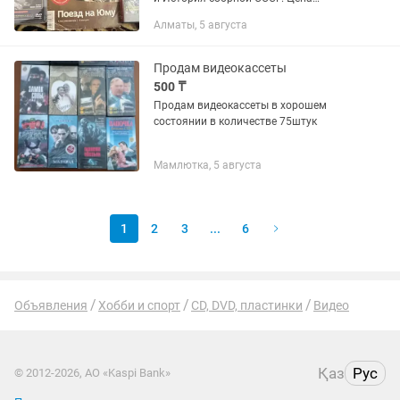
каждого диска 2000 тенге. Город
Алматы, 5 августа
Алматы, проспект Суюнбая, ниже
Бекмаханова.
Продам видеокассеты
500 ₸
Продам видеокассеты в хорошем
состоянии в количестве 75штук
Мамлютка, 5 августа
1
2
3
...
6
Объявления
Хобби и спорт
CD, DVD, пластинки
Видео
Қаз
Рус
© 2012-2026, АО «Kaspi Bank»