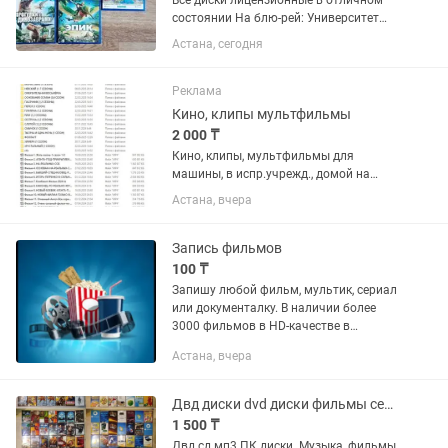
Все диски лицензионные в отличном
состоянии На блю-рей: Университет
монстров на 2дисках - 8000тг,
Астана, сегодня
остальные блю-рей диски по 5000тг
Реклама
Кино, клипы мультфильмы
2 000 ₸
Кино, клипы, мультфильмы для
машины, в испр.учрежд., домой на
носителях, флешки, диски, жесткие
Астана, вчера
диски
Запись фильмов
100 ₸
Запишу любой фильм, мультик, сериал
или документалку. В наличии более
3000 фильмов в HD-качестве в
лицензионном переводе. При запросе
Астана, вчера
могу предоставить список на телефон.
Список постоянно...
Двд диски dvd диски фильмы сериалы мультфильмы. Район Технопарка.
1 500 ₸
Двд сд мп3 ПК диски. Музыка, фильмы,