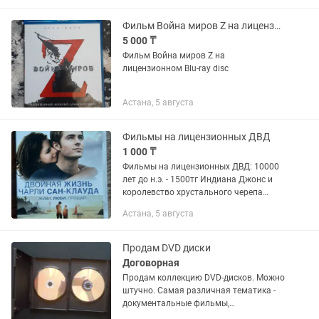
Фильм Война миров Z на лицензионном Blu-ray disc
5 000 ₸
Фильм Война миров Z на
лицензионном Blu-ray disc
Астана, 5 августа
Фильмы на лицензионных ДВД
1 000 ₸
Фильмы на лицензионных ДВД: 10000
лет до н.э. - 1500тг Индиана Джонс и
королевство хрустального черепа
(коллекционное издание на 2двд) -
Астана, 5 августа
2000тг Двойная жизнь Чарли Сан-
Клауда - 1000тг. Это не весь...
Продам DVD диски
Договорная
Продам коллекцию DVD-дисков. Можно
штучно. Самая различная тематика -
документальные фильмы,
мультфильмы, советские