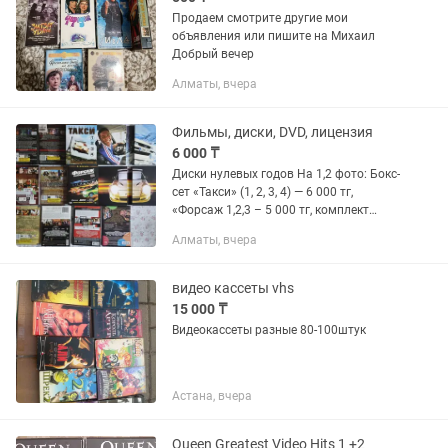
Продаем смотрите другие мои
объявления или пишите на Михаил
Добрый вечер
Алматы, вчера
Фильмы, диски, DVD, лицензия
6 000 ₸
Диски нулевых годов На 1,2 фото: Бокс-
сет «Такси» (1, 2, 3, 4) — 6 000 тг,
«Форсаж 1,2,3 – 5 000 тг, комплект
«Mortal Kombat 1,2» — 4000 тг,
Алматы, вчера
«Трилогия Оушена» (11, 12, 13 друзей
Оушена) – 4 000...
видео кассеты vhs
15 000 ₸
Видеокассеты разные 80-100штук
Астана, вчера
Queen Greatest Video Hits 1 +2