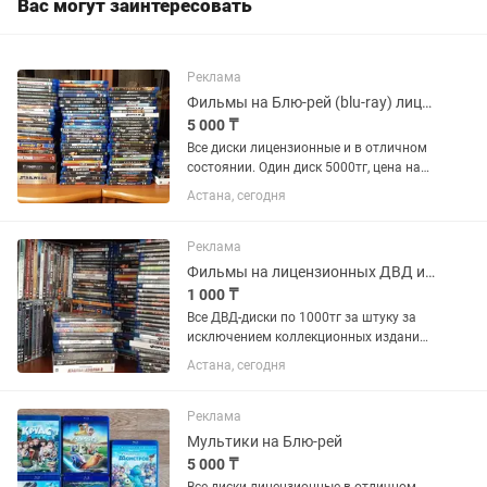
Вас могут заинтересовать
Реклама
Фильмы на Блю-рей (blu-ray) лицензия
5 000 ₸
Все диски лицензионные и в отличном
состоянии. Один диск 5000тг, цена на
коллекционные диски указана. Также в
Астана, сегодня
наличии много ДВД-дисков. Список
могу отправить на телефон. Охотники
за привидениями...
Реклама
Фильмы на лицензионных ДВД и Блю-рей
1 000 ₸
Все ДВД-диски по 1000тг за штуку за
исключением коллекционных изданий.
На них цена указана отдельно. Все
Астана, сегодня
блю-рей диски по 5000тг за штуку.
Цена на коллекционные издания также
указана отдельно. СПИСОК...
Реклама
Мультики на Блю-рей
5 000 ₸