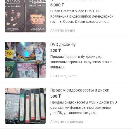
6 000 ₸
Queen Greatest Video Hits 1 +2
Коллекция видеоклипов легендарной
группы Queen. Диски совершенно
новые. Цена за оба диска — 6.000 тг.
Алматы, вчера
Сразу оба диска.
DVD диски бу
220 ₸
Продам недорого бу диски двд
записаны сериалы на русском языке.
Фильмы.
Шымкент, вчера
Продам видеокассеты и диски
500 ₸
Продам видеокассеты VSD и диски DVD
с записями фильмов, программные
для ПК, установочные, для
программной работы и т.п все
Алматы, позавчера
вопросы по телефону, по цене
договорная.