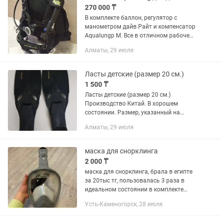
270 000 ₸
В комплекте баллон, регулятор с
манометром дайв Райт и компенсатор
Aqualungр М. Все в отличном рабочем
состоянии, заправлен.
Алматы, 29 июля
Ласты детские (размер 20 см.)
1 500 ₸
Ласты детские (размер 20 см.)
Производство Китай. В хорошем
состоянии. Размер, указанный на
ластах не соответствует реальному.
Алматы, 29 июля
маска для снорклинга
2 000 ₸
маска для снорклинга, брала в египте
за 20тыс тг, пользовалась 3 раза в
идеальном состоянии в комплекте
своя сумочка в сетку
Усть-Каменогорск, 28 июля