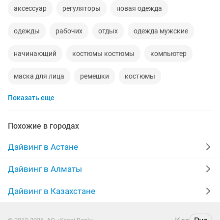
аксессуар
регуляторы
новая одежда
одежды
рабочих
отдых
одежда мужские
начинающий
костюмы костюмы
компьютер
маска для лица
ремешки
костюмы
Показать еще
костюмы бу
костюмы новые
рта
палатка
куртка кожа
туристическая
обувь новые
Похожие в городах
Дайвинг в Астане
Дайвинг в Алматы
Дайвинг в Казахстане