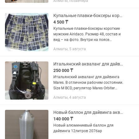
Алматы, позавчера
Купальные плавки-боксеры короткие мужские Airidaco.
4 500 ₸
Купальные плавки-боксеры короткие
мужские Airidaco. Размер 48, состав и
вид – на фото. Внутри на поясе
кармашек для номерка или ключа.
Алматы, 5 августа
Резинка примерно 1,5 см, завязка на
внутренней стороне.
Итальянский акваланг для дайвинга Mares
250 000 ₸
Итальянский акваланг для дайвинга
Mares. В отличном рабочем состоянии.
Size М BCD, регулятор Mares Orbiter
+выносной манометр, баллон 15л.
Алматы, 4 августа
Заправленный. Возможно изменение
конфигурации и продажа по...
Новый баллон для дайвинга акваланга
140 000 ₸
Новый алюминиевый баллон для
дайвинга 12литров 207бар