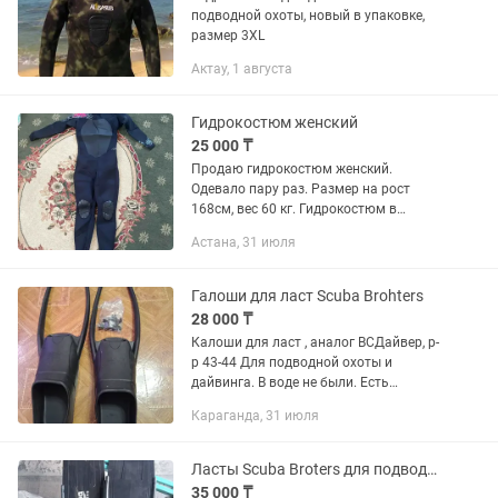
подводной охоты, новый в упаковке,
размер 3XL
Актау, 1 августа
Гидрокостюм женский
25 000 ₸
Продаю гидрокостюм женский.
Одевало пару раз. Размер на рост
168см, вес 60 кг. Гидрокостюм в
хорошем состоянии.
Астана, 31 июля
Галоши для ласт Scuba Brohters
28 000 ₸
Калоши для ласт , аналог ВСДайвер, р-
р 43-44 Для подводной охоты и
дайвинга. В воде не были. Есть
пластиковые лопасти той же фирмы.
Караганда, 31 июля
Ласты Scuba Broters для подводной охоты
35 000 ₸