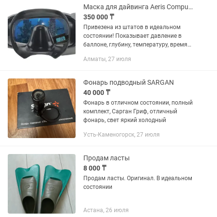
Маска для дайвинга Aeris CompuMask с встроенным компьютером
350 000 ₸
Привезена из штатов в идеальном
состоянии! Показывает давление в
баллоне, глубину, температуру, время
погружения, процент накопления
Алматы, 27 июля
азота, расчетное время погружения,
необходимость и время...
Фонарь подводный SARGAN
40 000 ₸
Фонарь в отличном состоянии, полный
комплект, Сарган Гриф, отличный
фонарь, свет яркий холодный
Усть-Каменогорск, 27 июля
Продам ласты
8 000 ₸
Продам ласты. Оригинал. В идеальном
состоянии
Астана, 26 июля