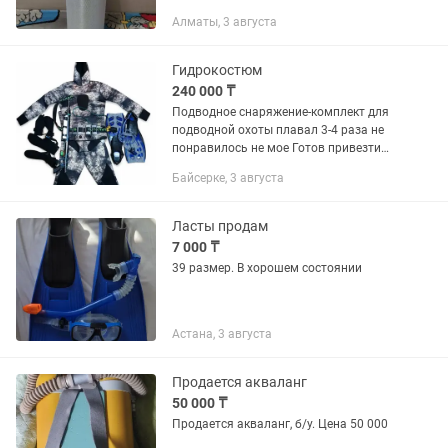
Алматы, 3 августа
Гидрокостюм
240 000 ₸
Подводное снаряжение-комплект для
подводной охоты плавал 3-4 раза не
понравилось не мое Готов привезти
даже на адрес ваш Цена доставки по
Байсерке, 3 августа
Алматы В эту цену входит
Гидрокостюм Перчатки носочки...
Ласты продам
7 000 ₸
39 размер. В хорошем состоянии
Астана, 3 августа
Продается акваланг
50 000 ₸
Продается акваланг, б/у. Цена 50 000